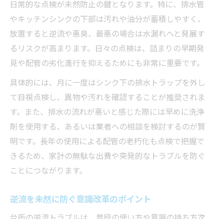
日常的な点検が未然防止の鍵となります。特に、排水管
やキッチンシンクの下部は汚れや油分が蓄積しやすく、
放置すると逆流や悪臭、最悪の場合は水漏れへと発展す
るリスクが高まります。日々の点検は、詰まりの早期発
見や配管の劣化進行を抑えるためにも非常に重要です。
具体的には、月に一度はシンク下の排水トラップを外し
て目視点検し、異物や汚れを確認することが推奨されま
す。また、排水の流れが悪いと感じた際には早めに洗浄
剤を使用する、あるいは業者への相談を検討するのが賢
明です。長年の使用による配管の老朽化も点検で把握で
きるため、家計の無駄な出費や突発的なトラブルを防ぐ
ことにつながります。
逆流を未然に防ぐ意識改革のポイント
台所の逆流トラブルは、普段の使い方や意識の持ち方次