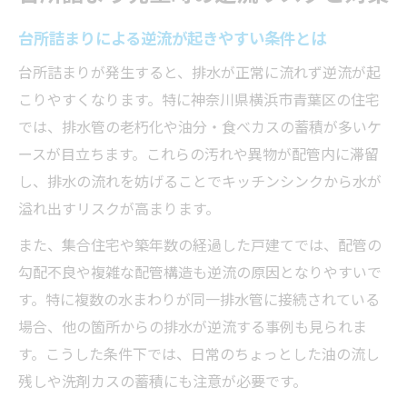
逆流が起きる台所詰まりの主な原因とは
台所詰まりで逆流が発生する典型的な原因
台所詰まりによる逆流が起きやすい条件とは
油汚れや異物が逆流リスクを高める理由
台所詰まりが発生すると、排水が正常に流れず逆流が起
排水管の老朽化が台所詰まりを招く仕組み
こりやすくなります。特に神奈川県横浜市青葉区の住宅
では、排水管の老朽化や油分・食べカスの蓄積が多いケ
頻発する逆流の背後にある見落としがちな
ースが目立ちます。これらの汚れや異物が配管内に滞留
要因
し、排水の流れを妨げることでキッチンシンクから水が
逆流を誘発する配管の構造的な問題点
溢れ出すリスクが高まります。
キッチンの排水トラブルに備える心得
また、集合住宅や築年数の経過した戸建てでは、配管の
台所詰まりに備えた日常点検の重要性
勾配不良や複雑な配管構造も逆流の原因となりやすいで
逆流を未然に防ぐ意識改革のポイント
す。特に複数の水まわりが同一排水管に接続されている
トラブル発生時に慌てないための知識
場合、他の箇所からの排水が逆流する事例も見られま
排水トラブル時に家族で共有すべき心得
す。こうした条件下では、日常のちょっとした油の流し
台所詰まりの早期発見につながる習慣
残しや洗剤カスの蓄積にも注意が必要です。
台所詰まりを防ぐために日常でできること