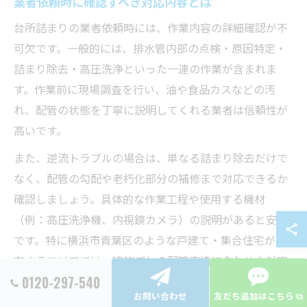
業者依頼時に確認すべき対応内容とは
台所詰まりの業者依頼時には、作業内容の詳細確認が不
可欠です。一般的には、排水管内部の点検・原因特定・
詰まり除去・高圧洗浄といった一連の作業が含まれま
す。作業前に現場調査を行い、油や食品カスなどの汚
れ、配管の状態を丁寧に説明してくれる業者は信頼性が
高いです。
また、逆流トラブルの場合は、単なる詰まり除去だけで
なく、配管の勾配や老朽化部分の補修まで対応できるか
確認しましょう。具体的な作業工程や使用する機材
（例：高圧洗浄機、内視鏡カメラ）の説明があると安心
です。特に横浜市青葉区のような戸建て・集合住宅が混
在するエリアでは、建物ごとの配管事情に合わせた対応
力が求められます。
0120-297-540
お問い合わせ
友だち追加はこちら