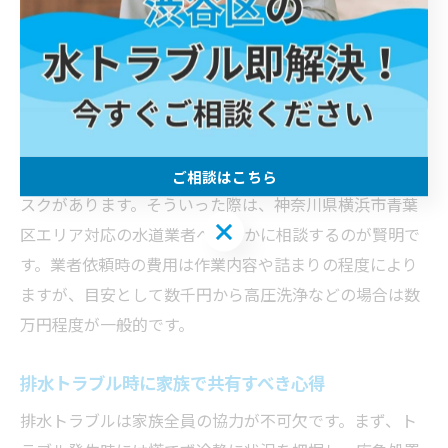
ると被害が拡大する恐れがあります。まずは水道の元栓
を閉めて水漏れ拡大を防ぎ、その後排水口やトラップ部
分を確認しましょう。異物が目視できる場合は手袋を着
用し、慎重に取り除きます。
自力で解消が難しい場合や、配管内部で詰まりが発生し
ている場合は、無理に棒などを差し込むと配管損傷のリ
ご相談はこちら
スクがあります。そういった際は、神奈川県横浜市青葉
ご相談はこちら
区エリア対応の水道業者へ速やかに相談するのが賢明で
す。業者依頼時の費用は作業内容や詰まりの程度により
ますが、目安として数千円から高圧洗浄などの場合は数
万円程度が一般的です。
排水トラブル時に家族で共有すべき心得
排水トラブルは家族全員の協力が不可欠です。まず、ト