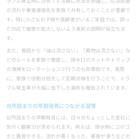
ラブル発生時には慌てず冷静に状況を把握し、応急処置
の流れや業者連絡先を家族で共有しておくことが重要で
す。特に小さなお子様や高齢者がいるご家庭では、誤っ
た対応で被害が拡大しないよう事前の説明が役立ちま
す。
また、普段から「油は流さない」「異物は流さない」な
どのルールを家族で徹底し、排水口のネットやトラップ
の清掃をローテーションで行うのも効果的です。実際
に、家族で役割分担をして定期点検を行うことで、トラ
ブル発生率が大幅に低下した事例も報告されています。
台所詰まりの早期発見につながる習慣
台所詰まりの早期発見には、日々のちょっとした変化に
気付く観察力が求められます。例えば、排水時にゴボゴ
ボと異音がする、流れが悪くなった、悪臭が漂うなどの