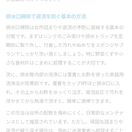
排水口掃除で逆流を防ぐ基本の方法
排水口掃除は台所詰まりや逆流の予防に直結する基本の
対策です。まずはシンクのごみ受けや排水トラップを定
期的に取り外し、付着した汚れやぬめりをスポンジやブ
ラシでしっかり洗い落としましょう。特に野菜くずや小
さな食材片はこまめに処理することが大切です。
次に、排水管内部の洗浄には重曹とお酢を使った家庭用
洗浄法が効果的です。重曹をカップ1杯ほど排水口に入
れ、その上からお酢をゆっくり注ぎ、発泡反応で汚れを
浮かせてから熱湯で流すと、簡単に清掃できます。
この方法は台所の配管を傷めにくく、日常的なメンテナ
ンスとして推奨されています。ただし、頑固な詰まりや
逆流が繰り返す場合は、早めに水道業者へ相談すること