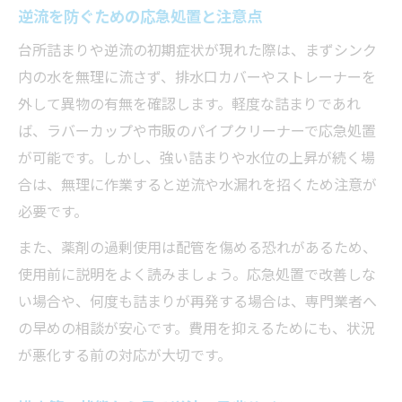
逆流を防ぐための応急処置と注意点
業者依頼時に確認すべき対応内容とは
台所詰まりや逆流の初期症状が現れた際は、まずシンク
逆流対策で信頼できる業者の見極め方
内の水を無理に流さず、排水口カバーやストレーナーを
口コミ・実績を参考にする業者選びのポイ
外して異物の有無を確認します。軽度な詰まりであれ
ント
ば、ラバーカップや市販のパイプクリーナーで応急処置
見積もり時に注意すべき費用と作業範囲
が可能です。しかし、強い詰まりや水位の上昇が続く場
合は、無理に作業すると逆流や水漏れを招くため注意が
必要です。
また、薬剤の過剰使用は配管を傷める恐れがあるため、
使用前に説明をよく読みましょう。応急処置で改善しな
い場合や、何度も詰まりが再発する場合は、専門業者へ
の早めの相談が安心です。費用を抑えるためにも、状況
が悪化する前の対応が大切です。