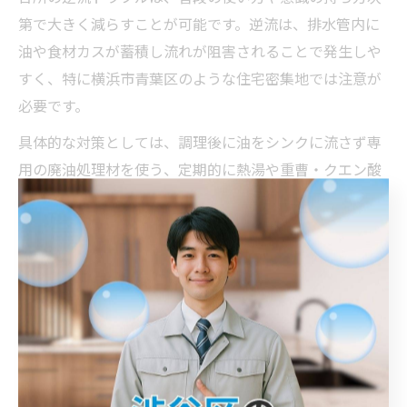
第で大きく減らすことが可能です。逆流は、排水管内に
油や食材カスが蓄積し流れが阻害されることで発生しや
すく、特に横浜市青葉区のような住宅密集地では注意が
必要です。
具体的な対策としては、調理後に油をシンクに流さず専
用の廃油処理材を使う、定期的に熱湯や重曹・クエン酸
で排水口を洗浄する習慣を持つことが挙げられます。ま
た、食器洗いの際は細かな食材カスをゴミ受けネットで
確実にキャッチし、排水管への流入を防ぐことも重要で
す。小さな意識改革が、逆流や詰まりの根本予防につな
がります。
トラブル発生時に慌てないための知識
台所詰まりや逆流が起きた際、慌てて間違った対処をす