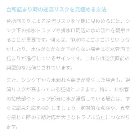
台所詰まり時の逆流リスクを見極める方法
台所詰まり予防に役立つ毎日の簡単ケア
排水口掃除で逆流を防ぐ基本の方法
台所詰まりによる逆流リスクを早期に見極めるには、シ
ンク下の排水トラップや排水口周辺の水の流れを観察す
油やゴミをためないための使用習慣
ることが重要です。例えば、排水時にゴボゴボという音
台所詰まりを防ぐ家庭でできる工夫
がしたり、水位がなかなか下がらない場合は排水管内で
排水管の汚れ蓄積を防止する小技
詰まりが進行しているサインです。これらは逆流直前の
急な逆流に備えた応急処置のポイント
典型的な兆候とされています。
台所詰まりで逆流が起きた時の初期対応
また、シンク下から水漏れや悪臭が発生した場合も、逆
家庭でできる逆流時の応急処置手順
流リスクが高まっている証拠といえます。特に、排水管
応急処置の際に気をつけたい安全対策
の接続部やトラップ部分に水が滞留している場合は、す
逆流発生時に使える便利な道具と使い方
ぐに応急対応を検討しましょう。定期的な点検や、異常
台所詰まりの応急処置で避けたい失敗例
を感じた際の早期対応が大きなトラブル防止につながり
信頼できる業者を選ぶ際の確認事項
ます。
台所詰まり解消で業者選びが重要な理由