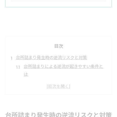
目次
台所詰まり発生時の逆流リスクと対策
台所詰まりによる逆流が起きやすい条件と
は
台所詰まり時の逆流リスクを見極める方法
逆流を防ぐための応急処置と注意点
排水管の状態から見る逆流の予兆サイン
逆流発生時に家庭でできる安全対策
台所詰まり発生時の逆流リスクと対策