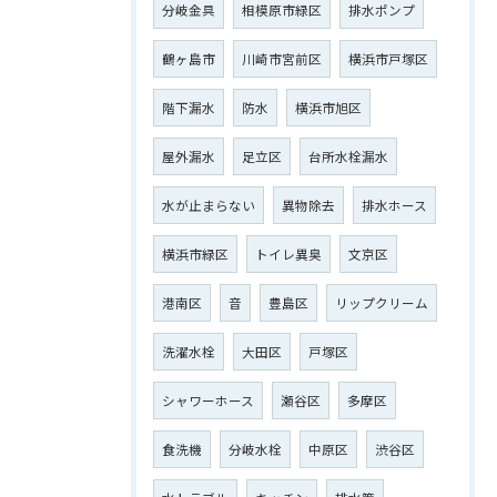
分岐金具
相模原市緑区
排水ポンプ
鶴ヶ島市
川崎市宮前区
横浜市戸塚区
階下漏水
防水
横浜市旭区
屋外漏水
足立区
台所水栓漏水
水が止まらない
異物除去
排水ホース
横浜市緑区
トイレ異臭
文京区
港南区
音
豊島区
リップクリーム
洗濯水栓
大田区
戸塚区
シャワーホース
瀬谷区
多摩区
食洗機
分岐水栓
中原区
渋谷区