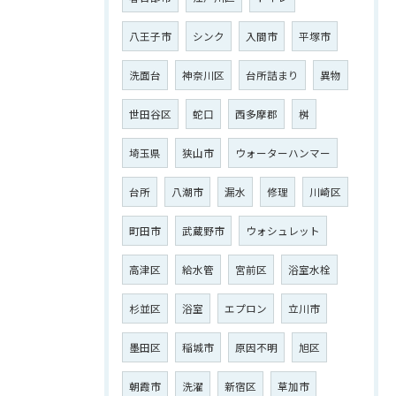
八王子市
シンク
入間市
平塚市
洗面台
神奈川区
台所詰まり
異物
世田谷区
蛇口
西多摩郡
桝
埼玉県
狭山市
ウォーターハンマー
台所
八潮市
漏水
修理
川崎区
町田市
武蔵野市
ウォシュレット
高津区
給水管
宮前区
浴室水栓
杉並区
浴室
エプロン
立川市
墨田区
稲城市
原因不明
旭区
朝霞市
洗濯
新宿区
草加市