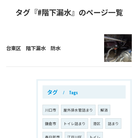
タグ『#階下漏水』のページ一覧
台東区 階下漏水 防水
タグ
Tags
川口市
屋外排水管詰まり
解消
鎌倉市
トイレ詰まり
港区
詰まり
春日部市
江戸川区
トイレ