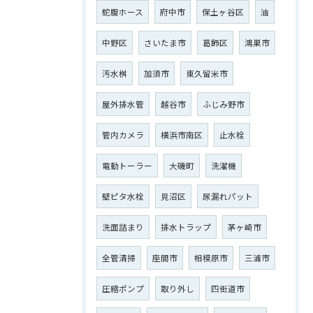
蛇腹ホース
府中市
保土ヶ谷区
油
ご相談はこちら
中野区
さいたま市
葛飾区
鴻巣市
汚水桝
加須市
東久留米市
屋外排水管
越谷市
ふじみ野市
管内カメラ
横浜市南区
止水栓
電動トーラー
大磯町
洗濯機
壁ピタ水栓
見沼区
尿漏れパット
洗面詰まり
排水トラップ
茅ヶ崎市
全管清掃
座間市
相模原市
三浦市
圧縮ポンプ
取り外し
四街道市