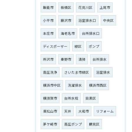
飯能市
板橋区
花見川区
上尾市
小平市
藤沢市
浴室排水口
中央区
本庄市
海老名市
台所排水口
ディスポーザー
緑区
ポンプ
所沢市
秦野市
清掃
台所排水
高圧洗浄
さいたま市緑区
浴室排水
横浜市中区
洗濯排水
横浜市西区
横須賀市
台所水栓
目黒区
東松山市
天井
大和市
リフォーム
茅ケ崎市
高圧ポンプ
鶴見区