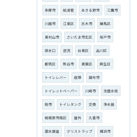
多摩市
給湯管
あきる野市
三鷹市
川越市
江東区
志木市
練馬区
東村山市
さいたま市北区
坂戸市
排水口
逆流
台東区
品川区
都筑区
熊谷市
青葉区
麻生区
トイレレバー
故障
調布市
トイレットペーパー
川崎市
洗面水栓
柏市
トイレタンク
交換
浄水器
相模原市南区
屋外
久喜市
漏水調査
グリストラップ
横浜市