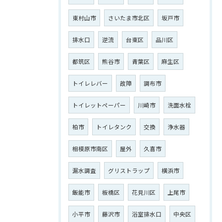
東村山市
さいたま市北区
坂戸市
排水口
逆流
台東区
品川区
都筑区
熊谷市
青葉区
麻生区
トイレレバー
故障
調布市
トイレットペーパー
川崎市
洗面水栓
柏市
トイレタンク
交換
浄水器
相模原市南区
屋外
久喜市
漏水調査
グリストラップ
横浜市
飯能市
板橋区
花見川区
上尾市
小平市
藤沢市
浴室排水口
中央区