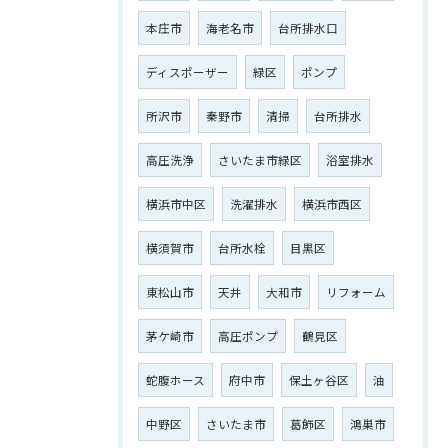
本庄市
海老名市
台所排水口
ディスポーザー
緑区
ポンプ
所沢市
秦野市
清掃
台所排水
高圧洗浄
さいたま市緑区
浴室排水
横浜市中区
洗濯排水
横浜市西区
ご相談はこちら
横須賀市
台所水栓
目黒区
東松山市
天井
大和市
リフォーム
茅ケ崎市
高圧ポンプ
鶴見区
蛇腹ホース
府中市
保土ヶ谷区
油
中野区
さいたま市
葛飾区
鴻巣市