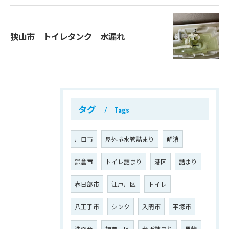
狭山市 トイレタンク 水漏れ
タグ
Tags
川口市
屋外排水管詰まり
解消
鎌倉市
トイレ詰まり
港区
詰まり
春日部市
江戸川区
トイレ
八王子市
シンク
入間市
平塚市
洗面台
神奈川区
台所詰まり
異物