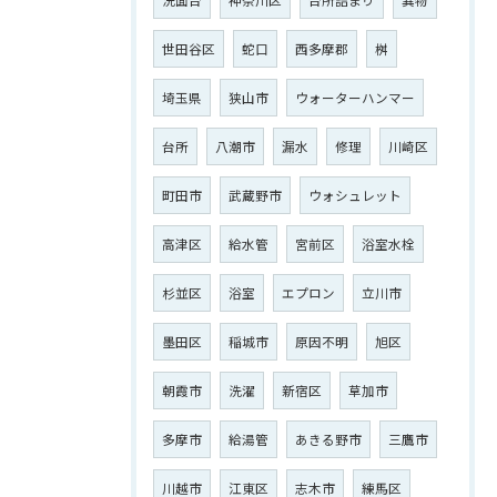
世田谷区
蛇口
西多摩郡
桝
埼玉県
狭山市
ウォーターハンマー
台所
八潮市
漏水
修理
川崎区
町田市
武蔵野市
ウォシュレット
高津区
給水管
宮前区
浴室水栓
杉並区
浴室
エプロン
立川市
墨田区
稲城市
原因不明
旭区
朝霞市
洗濯
新宿区
草加市
多摩市
給湯管
あきる野市
三鷹市
川越市
江東区
志木市
練馬区