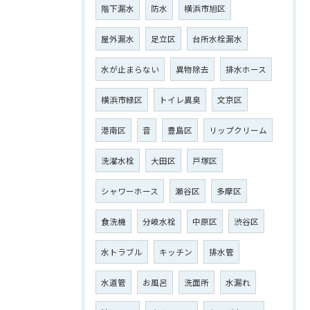
階下漏水
防水
横浜市旭区
屋外漏水
足立区
台所水栓漏水
水が止まらない
異物除去
排水ホース
横浜市緑区
トイレ異臭
文京区
港南区
音
豊島区
リップクリーム
洗濯水栓
大田区
戸塚区
シャワーホース
瀬谷区
多摩区
食洗機
分岐水栓
中原区
渋谷区
水トラブル
キッチン
排水管
水道管
お風呂
洗面所
水漏れ