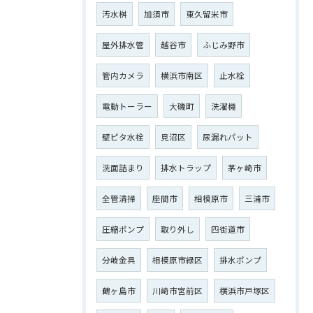
汚水桝
加須市
東久留米市
屋外排水管
越谷市
ふじみ野市
管内カメラ
横浜市南区
止水栓
電動トーラー
大磯町
洗濯機
壁ピタ水栓
見沼区
尿漏れパット
洗面詰まり
排水トラップ
茅ヶ崎市
全管清掃
座間市
相模原市
三浦市
圧縮ポンプ
取り外し
四街道市
分岐金具
相模原市緑区
排水ポンプ
鶴ヶ島市
川崎市宮前区
横浜市戸塚区