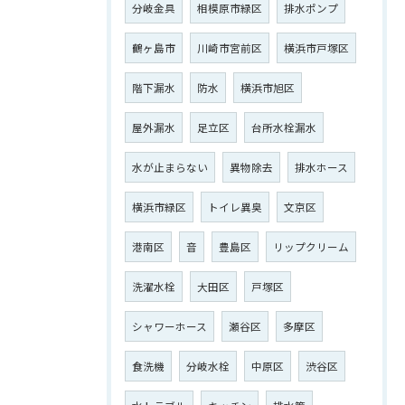
分岐金具
相模原市緑区
排水ポンプ
鶴ヶ島市
川崎市宮前区
横浜市戸塚区
階下漏水
防水
横浜市旭区
屋外漏水
足立区
台所水栓漏水
水が止まらない
異物除去
排水ホース
横浜市緑区
トイレ異臭
文京区
港南区
音
豊島区
リップクリーム
洗濯水栓
大田区
戸塚区
シャワーホース
瀬谷区
多摩区
食洗機
分岐水栓
中原区
渋谷区