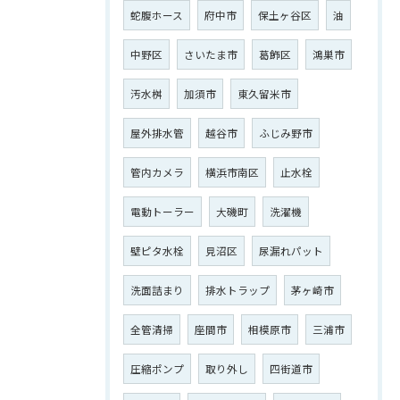
蛇腹ホース
府中市
保土ヶ谷区
油
ご相談はこちら
中野区
さいたま市
葛飾区
鴻巣市
汚水桝
加須市
東久留米市
屋外排水管
越谷市
ふじみ野市
管内カメラ
横浜市南区
止水栓
電動トーラー
大磯町
洗濯機
壁ピタ水栓
見沼区
尿漏れパット
洗面詰まり
排水トラップ
茅ヶ崎市
全管清掃
座間市
相模原市
三浦市
圧縮ポンプ
取り外し
四街道市