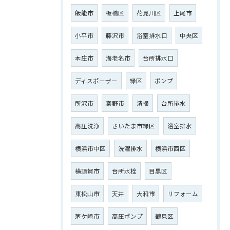
飯能市
板橋区
花見川区
上尾市
小平市
藤沢市
浴室排水口
中央区
本庄市
海老名市
台所排水口
ディスポーザー
緑区
ポンプ
所沢市
秦野市
清掃
台所排水
高圧洗浄
さいたま市緑区
浴室排水
横浜市中区
洗濯排水
横浜市西区
横須賀市
台所水栓
目黒区
東松山市
天井
大和市
リフォーム
茅ケ崎市
高圧ポンプ
鶴見区