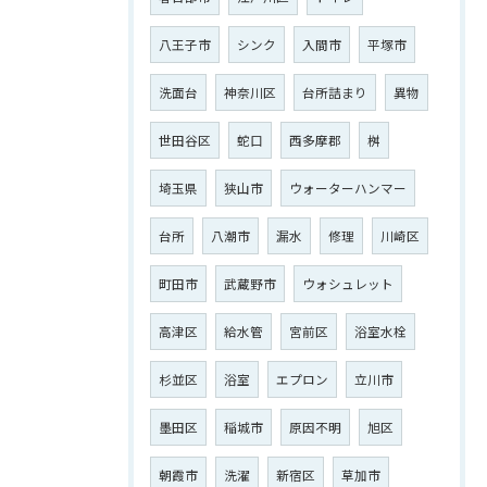
八王子市
シンク
入間市
平塚市
洗面台
神奈川区
台所詰まり
異物
世田谷区
蛇口
西多摩郡
桝
埼玉県
狭山市
ウォーターハンマー
台所
八潮市
漏水
修理
川崎区
町田市
武蔵野市
ウォシュレット
高津区
給水管
宮前区
浴室水栓
杉並区
浴室
エプロン
立川市
墨田区
稲城市
原因不明
旭区
朝霞市
洗濯
新宿区
草加市