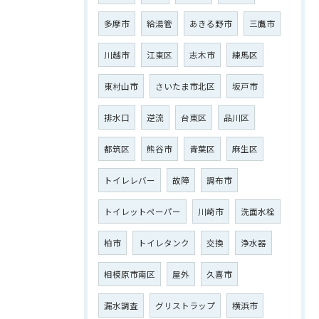
多摩市
給湯管
あきる野市
三鷹市
川越市
江東区
志木市
練馬区
東村山市
さいたま市北区
坂戸市
排水口
逆流
台東区
品川区
都筑区
熊谷市
青葉区
麻生区
トイレレバー
故障
調布市
トイレットペーパー
川崎市
洗面水栓
柏市
トイレタンク
交換
浄水器
相模原市南区
屋外
久喜市
漏水調査
グリストラップ
横浜市