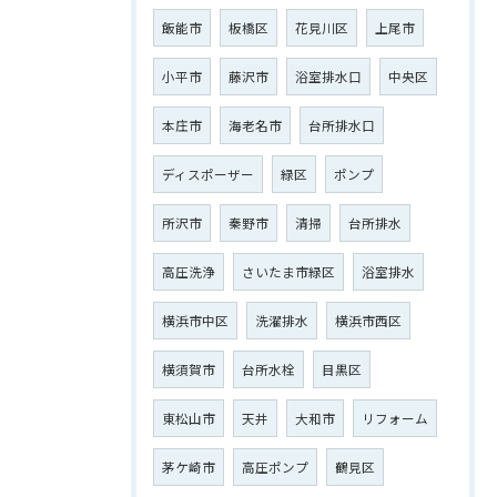
飯能市
板橋区
花見川区
上尾市
小平市
藤沢市
浴室排水口
中央区
本庄市
海老名市
台所排水口
ディスポーザー
緑区
ポンプ
所沢市
秦野市
清掃
台所排水
高圧洗浄
さいたま市緑区
浴室排水
横浜市中区
洗濯排水
横浜市西区
横須賀市
台所水栓
目黒区
東松山市
天井
大和市
リフォーム
茅ケ崎市
高圧ポンプ
鶴見区