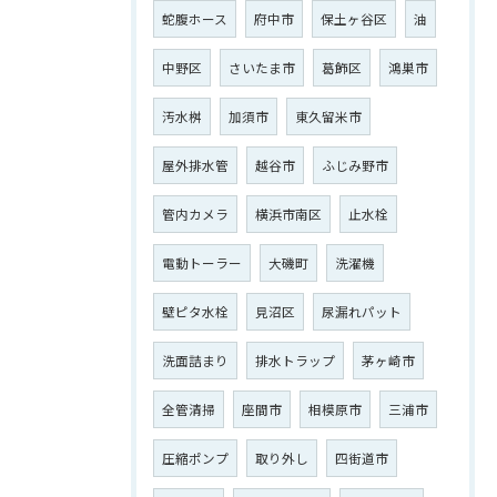
蛇腹ホース
府中市
保土ヶ谷区
油
ご相談はこちら
中野区
さいたま市
葛飾区
鴻巣市
汚水桝
加須市
東久留米市
屋外排水管
越谷市
ふじみ野市
管内カメラ
横浜市南区
止水栓
電動トーラー
大磯町
洗濯機
壁ピタ水栓
見沼区
尿漏れパット
洗面詰まり
排水トラップ
茅ヶ崎市
全管清掃
座間市
相模原市
三浦市
圧縮ポンプ
取り外し
四街道市