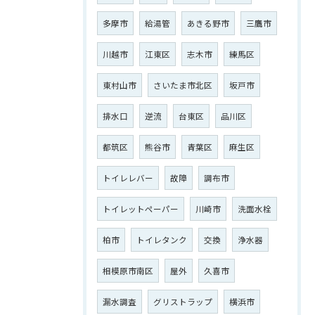
多摩市
給湯管
あきる野市
三鷹市
川越市
江東区
志木市
練馬区
東村山市
さいたま市北区
坂戸市
排水口
逆流
台東区
品川区
都筑区
熊谷市
青葉区
麻生区
トイレレバー
故障
調布市
トイレットペーパー
川崎市
洗面水栓
柏市
トイレタンク
交換
浄水器
相模原市南区
屋外
久喜市
漏水調査
グリストラップ
横浜市