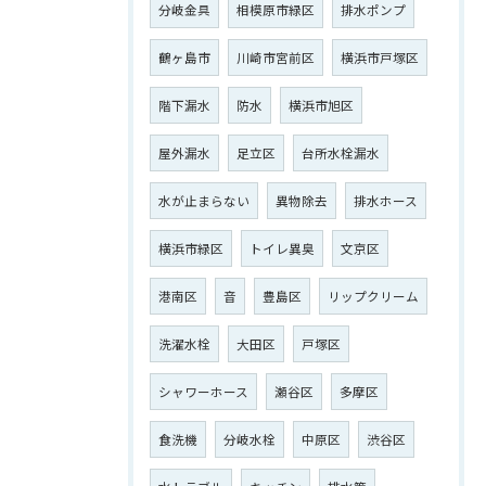
分岐金具
相模原市緑区
排水ポンプ
鶴ヶ島市
川崎市宮前区
横浜市戸塚区
階下漏水
防水
横浜市旭区
屋外漏水
足立区
台所水栓漏水
水が止まらない
異物除去
排水ホース
横浜市緑区
トイレ異臭
文京区
港南区
音
豊島区
リップクリーム
洗濯水栓
大田区
戸塚区
シャワーホース
瀬谷区
多摩区
食洗機
分岐水栓
中原区
渋谷区