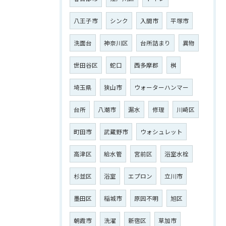
八王子市
シンク
入間市
平塚市
洗面台
神奈川区
台所詰まり
異物
世田谷区
蛇口
西多摩郡
桝
埼玉県
狭山市
ウォーターハンマー
台所
八潮市
漏水
修理
川崎区
町田市
武蔵野市
ウォシュレット
高津区
給水管
宮前区
浴室水栓
杉並区
浴室
エプロン
立川市
墨田区
稲城市
原因不明
旭区
朝霞市
洗濯
新宿区
草加市