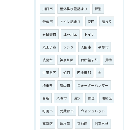
川口市
屋外排水管詰まり
解消
鎌倉市
トイレ詰まり
港区
詰まり
春日部市
江戸川区
トイレ
八王子市
シンク
入間市
平塚市
洗面台
神奈川区
台所詰まり
異物
世田谷区
蛇口
西多摩郡
桝
埼玉県
狭山市
ウォーターハンマー
台所
八潮市
漏水
修理
川崎区
町田市
武蔵野市
ウォシュレット
高津区
給水管
宮前区
浴室水栓