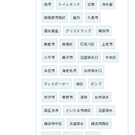
柏市
トイレタンク
交換
浄水器
相模原市南区
屋外
久喜市
漏水調査
グリストラップ
横浜市
飯能市
板橋区
花見川区
上尾市
小平市
藤沢市
浴室排水口
中央区
本庄市
海老名市
台所排水口
ディスポーザー
緑区
ポンプ
所沢市
秦野市
清掃
台所排水
高圧洗浄
さいたま市緑区
浴室排水
横浜市中区
洗濯排水
横浜市西区