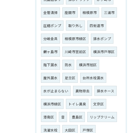
全管清掃
座間市
相模原市
三浦市
圧縮ポンプ
取り外し
四街道市
分岐金具
相模原市緑区
排水ポンプ
鶴ヶ島市
川崎市宮前区
横浜市戸塚区
階下漏水
防水
横浜市旭区
屋外漏水
足立区
台所水栓漏水
水が止まらない
異物除去
排水ホース
横浜市緑区
トイレ異臭
文京区
港南区
音
豊島区
リップクリーム
洗濯水栓
大田区
戸塚区