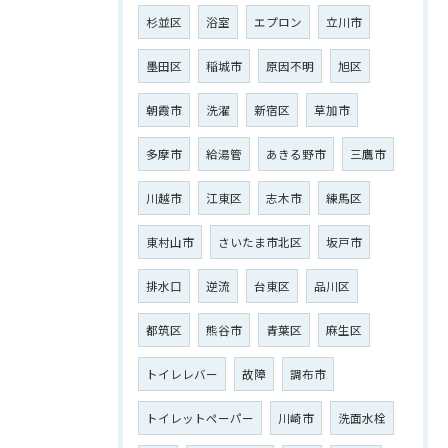
杉並区
浴室
エプロン
立川市
墨田区
稲城市
原因不明
旭区
朝霞市
洗濯
新宿区
草加市
多摩市
給湯管
あきる野市
三鷹市
川越市
江東区
志木市
練馬区
東村山市
さいたま市北区
坂戸市
排水口
逆流
台東区
品川区
都筑区
熊谷市
青葉区
麻生区
トイレレバー
故障
調布市
トイレットペーパー
川崎市
洗面水栓