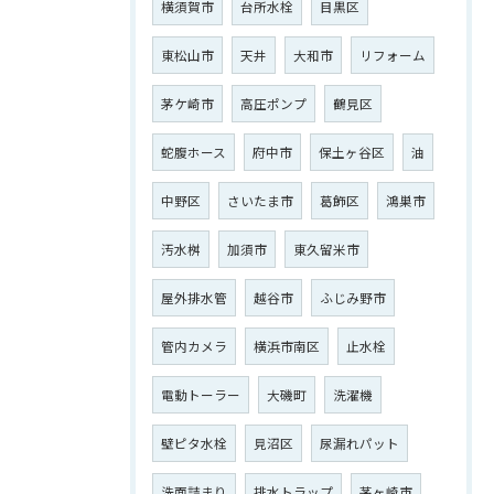
横須賀市
台所水栓
目黒区
東松山市
天井
大和市
リフォーム
茅ケ崎市
高圧ポンプ
鶴見区
ご相談はこちら
蛇腹ホース
府中市
保土ヶ谷区
油
中野区
さいたま市
葛飾区
鴻巣市
汚水桝
加須市
東久留米市
屋外排水管
越谷市
ふじみ野市
管内カメラ
横浜市南区
止水栓
電動トーラー
大磯町
洗濯機
壁ピタ水栓
見沼区
尿漏れパット
洗面詰まり
排水トラップ
茅ヶ崎市