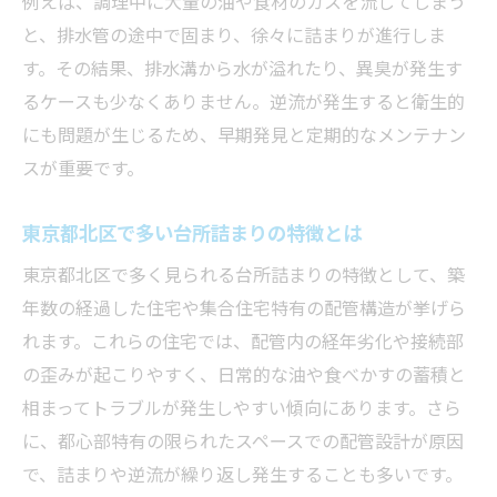
例えば、調理中に大量の油や食材のカスを流してしまう
簡単にできる油汚れ撃退の台所詰まり対策
と、排水管の途中で固まり、徐々に詰まりが進行しま
台所詰まりを防ぐための日常ケア術
す。その結果、排水溝から水が溢れたり、異臭が発生す
台所詰まりを防ぐ日常清掃のポイント
るケースも少なくありません。逆流が発生すると衛生的
にも問題が生じるため、早期発見と定期的なメンテナン
逆流リスクを減らす毎日の習慣とは
スが重要です。
台所詰まり防止に役立つ排水口管理法
食べかすや油分の正しい処理で詰まり対策
東京都北区で多い台所詰まりの特徴とは
台所詰まり予防に便利なグッズの活用法
東京都北区で多く見られる台所詰まりの特徴として、築
排水管の老朽化と逆流リスクの関係
年数の経過した住宅や集合住宅特有の配管構造が挙げら
台所詰まりと排水管老朽化の関連性解説
れます。これらの住宅では、配管内の経年劣化や接続部
排水管劣化が台所詰まりに与える影響
の歪みが起こりやすく、日常的な油や食べかすの蓄積と
老朽化サインから見極める台所詰まり予兆
相まってトラブルが発生しやすい傾向にあります。さら
逆流リスクを高める配管の問題点とは
に、都心部特有の限られたスペースでの配管設計が原因
で、詰まりや逆流が繰り返し発生することも多いです。
台所詰まり解消のための定期点検の大切さ