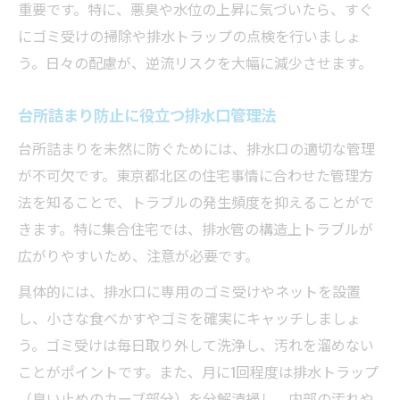
重要です。特に、悪臭や水位の上昇に気づいたら、すぐ
にゴミ受けの掃除や排水トラップの点検を行いましょ
う。日々の配慮が、逆流リスクを大幅に減少させます。
台所詰まり防止に役立つ排水口管理法
台所詰まりを未然に防ぐためには、排水口の適切な管理
が不可欠です。東京都北区の住宅事情に合わせた管理方
法を知ることで、トラブルの発生頻度を抑えることがで
きます。特に集合住宅では、排水管の構造上トラブルが
広がりやすいため、注意が必要です。
具体的には、排水口に専用のゴミ受けやネットを設置
し、小さな食べかすやゴミを確実にキャッチしましょ
う。ゴミ受けは毎日取り外して洗浄し、汚れを溜めない
ことがポイントです。また、月に1回程度は排水トラップ
（臭い止めのカーブ部分）を分解清掃し、内部の汚れや