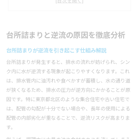
台所詰まりの原因と逆流の密接な関係性
キッチンの配管設計上の盲点と詰まり発生
東京都北区で増える台所詰まりの悩み
台所詰まりと逆流の原因を徹底分析
台所詰まりが東京都北区で増加する理由
台所詰まりが逆流を引き起こす仕組み解説
地域特性が台所詰まりに及ぼす影響とは
東京都北区の住宅事情と台所詰まり傾向
台所詰まりが発生すると、排水の流れが妨げられ、シン
ク内に水が逆流する現象が起こりやすくなります。これ
台所詰まり発生時のよくあるトラブル例
は、排水管内に油汚れや食べかすが蓄積し、水の通り道
北区の家庭で多発する逆流現象の背景
が狭くなるため、排水の圧力が逆方向にかかることが原
油汚れが招く排水の逆流対策とは
因です。特に東京都北区のような集合住宅や古い住宅で
台所詰まりの主因となる油汚れの正体
は、配管の勾配が十分でない場合や、長年の使用による
排水逆流を防ぐ台所詰まり対策の基礎
配管の内部劣化が重なることで、逆流リスクが高まりま
油汚れによる台所詰まりの予防法解説
す。
台所詰まりを悪化させる油の流し方注意