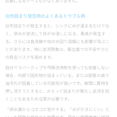
必要になるケースも少なくありません。
台所詰まり発生時のよくあるトラブル例
台所詰まりが発生すると、シンクに水が溜まるだけでな
く、排水が逆流して床が水浸しになる、悪臭が発生す
る、さらには食洗機や他の水回り設備にも影響が及ぶこ
とがあります。特に逆流現象は、衛生面での不安やカビ
の発生リスクを高めます。
自分でラバーカップや市販洗浄剤を使っても改善しない
場合、内部で固形物が詰まっている、または配管の奥で
油汚れが固着している可能性が高いです。無理に異物を
押し流そうとすると、かえって詰まりが悪化し逆流を招
くこともあるため注意が必要です。
「排水溝からゴボゴボ音がする」「水が引きにくい」と
いった軽微な症状でも放置せず、早めに専門業者に相談