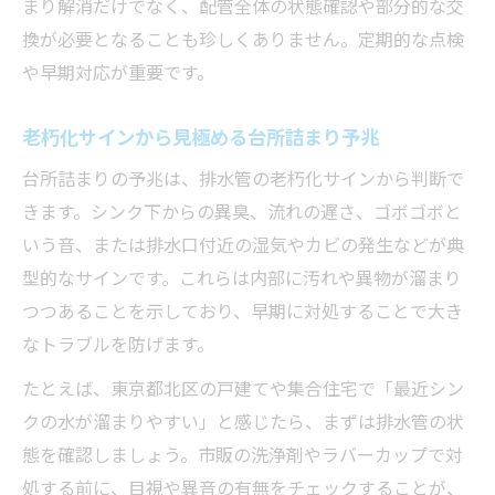
まり解消だけでなく、配管全体の状態確認や部分的な交
換が必要となることも珍しくありません。定期的な点検
や早期対応が重要です。
老朽化サインから見極める台所詰まり予兆
台所詰まりの予兆は、排水管の老朽化サインから判断で
きます。シンク下からの異臭、流れの遅さ、ゴボゴボと
いう音、または排水口付近の湿気やカビの発生などが典
型的なサインです。これらは内部に汚れや異物が溜まり
つつあることを示しており、早期に対処することで大き
なトラブルを防げます。
たとえば、東京都北区の戸建てや集合住宅で「最近シン
クの水が溜まりやすい」と感じたら、まずは排水管の状
態を確認しましょう。市販の洗浄剤やラバーカップで対
処する前に、目視や異音の有無をチェックすることが、