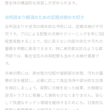
管全体の構造的な見直しが求められます。
台所詰まり解消のための定期点検の大切さ
台所詰まりや逆流の根本的な予防には、定期点検が不可
欠です。プロによる配管の点検やクリーニングを年に1回
程度実施することで、目に見えない内部の劣化や汚れの
蓄積を早期に発見できます。特に東京都北区のような都
市部では、集合住宅の共用配管も含めた点検が重要で
す。
点検の際には、排水管の勾配や接続部の状態、汚れの蓄
積状況を確認し、必要に応じて高圧洗浄や部分的な交換
を検討しましょう。実際に点検を怠った結果、大規模な
逆流トラブルに発展した事例も少なくありません。安心
して快適なキッチン環境を維持するためにも、日常的な
観察と専門業者への相談を心がけましょう。