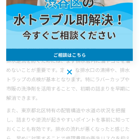
は、配管の老朽化も重なり、詰まりやすさが増す傾向に
あります。油汚れは見た目では分かりにくいため、日常
的な管理を怠ると逆流などのトラブルに発展するリスク
が高まります。
排水逆流を防ぐ台所詰まり対策の基礎
ご相談はこちら
排水逆流を防ぐためには、まず排水管内に油やゴミを溜
めないことが重要です。定期的な排水口の清掃や、排水
ご相談はこちら
トラップの点検が基本となります。特にラバーカップや
市販の洗浄剤を活用することで、初期の詰まりを早期に
解消できます。
また、東京都北区特有の配管構造や水道の状況を把握
し、詰まりや逆流が起きやすいポイントを事前に知って
おくことも有効です。排水の流れが悪くなったと感じた
ら、早めに対策することで修理費用や衛生リスクを抑え