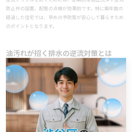
防止弁の設置、配管の点検が効果的です。特に築年数の
経過した住宅では、早めの予防策が安心して暮らすため
のポイントとなります。
油汚れが招く排水の逆流対策とは
台所詰まりの主因となる油汚れの正体
台所詰まりの多くは、料理や洗い物で発生する油汚れが
排水管内に蓄積することが原因です。油は冷えると固ま
りやすく、排水管の内側に徐々に付着していきます。そ
の結果、食べかすや細かなゴミが油に絡みつき、詰まり
やすい状態を作り出してしまいます。
特に東京都北区の集合住宅や築年数の経った住まいで