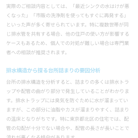
自分でできる台所詰まりトラブル解決法
実際のご相談内容としては、「最近シンクの水はけが悪
くなった」「市販の洗浄剤を使ってもすぐに再発する」
台所詰まりを自力で直す基本ステップ
といった声が多く寄せられています。特に複数世帯が同
ラバーカップを使った台所詰まり解消法
じ排水管を共有する場合、他の住戸の使い方が影響する
市販洗浄剤で台所詰まりを解消するコツ
ケースもあるため、個人での対処が難しい場合は専門業
逆流を伴う台所詰まり時の応急処置術
者への相談が推奨されます。
台所詰まりトラブルをDIYで安全に解決
排水構造から探る台所詰まりの要因分析
台所の排水構造を分析すると、詰まりの多くは排水トラ
ップや配管の曲がり部分で発生していることがわかりま
す。排水トラップには臭気を防ぐために水が溜まってい
ますが、この部分に油脂やカスが溜まりやすく、詰まり
の温床となりがちです。特に東京都北区の住宅では、配
管の勾配が十分でない場合や、配管の長さが長いことで
流れが悪くなる傾向があります。