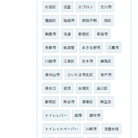
杉並区
浴室
エプロン
立川市
墨田区
稲城市
原因不明
旭区
朝霞市
洗濯
新宿区
草加市
多摩市
給湯管
あきる野市
三鷹市
川越市
江東区
志木市
練馬区
東村山市
さいたま市北区
坂戸市
排水口
逆流
台東区
品川区
都筑区
熊谷市
青葉区
麻生区
トイレレバー
故障
調布市
トイレットペーパー
川崎市
洗面水栓