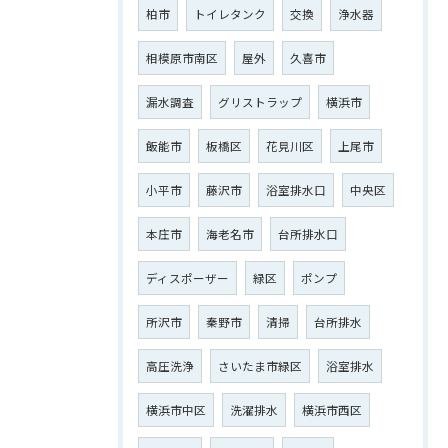
柏市
トイレタンク
交換
浄水器
相模原市南区
屋外
久喜市
漏水調査
グリストラップ
横浜市
飯能市
板橋区
花見川区
上尾市
小平市
藤沢市
浴室排水口
中央区
本庄市
海老名市
台所排水口
ディスポーザー
緑区
ポンプ
所沢市
秦野市
清掃
台所排水
高圧洗浄
さいたま市緑区
浴室排水
横浜市中区
洗濯排水
横浜市西区