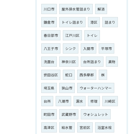
川口市
屋外排水管詰まり
解消
鎌倉市
トイレ詰まり
港区
詰まり
春日部市
江戸川区
トイレ
八王子市
シンク
入間市
平塚市
洗面台
神奈川区
台所詰まり
異物
世田谷区
蛇口
西多摩郡
桝
埼玉県
狭山市
ウォーターハンマー
台所
八潮市
漏水
修理
川崎区
町田市
武蔵野市
ウォシュレット
高津区
給水管
宮前区
浴室水栓