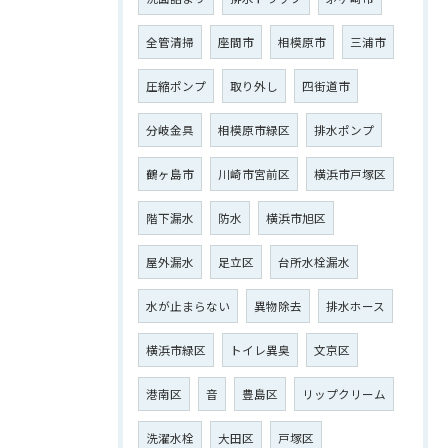
全管清掃
座間市
相模原市
三浦市
圧縮ポンプ
取り外し
四街道市
分岐金具
相模原市緑区
排水ポンプ
鶴ヶ島市
川崎市宮前区
横浜市戸塚区
階下漏水
防水
横浜市旭区
屋外漏水
足立区
台所水栓漏水
水が止まらない
異物除去
排水ホース
横浜市緑区
トイレ異臭
文京区
港南区
音
豊島区
リップクリーム
洗濯水栓
大田区
戸塚区