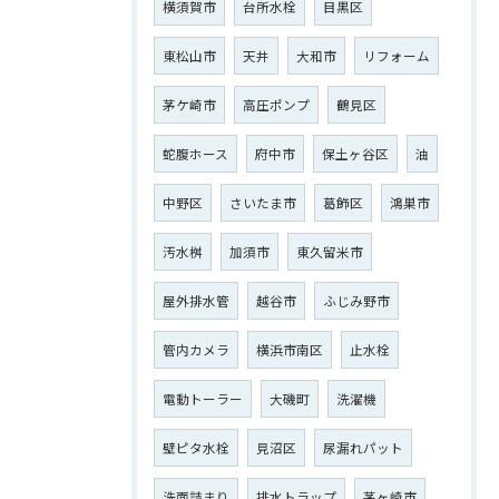
横須賀市
台所水栓
目黒区
東松山市
天井
大和市
リフォーム
茅ケ崎市
高圧ポンプ
鶴見区
ご相談はこちら
蛇腹ホース
府中市
保土ヶ谷区
油
中野区
さいたま市
葛飾区
鴻巣市
汚水桝
加須市
東久留米市
屋外排水管
越谷市
ふじみ野市
管内カメラ
横浜市南区
止水栓
電動トーラー
大磯町
洗濯機
壁ピタ水栓
見沼区
尿漏れパット
洗面詰まり
排水トラップ
茅ヶ崎市