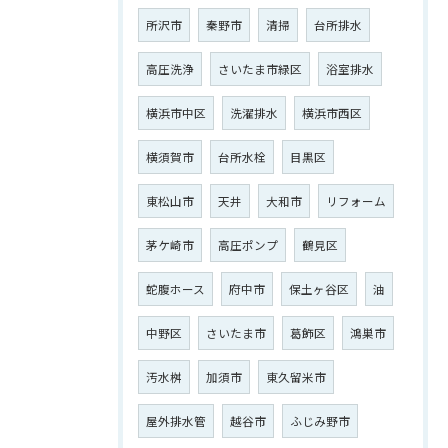
所沢市
秦野市
清掃
台所排水
高圧洗浄
さいたま市緑区
浴室排水
横浜市中区
洗濯排水
横浜市西区
横須賀市
台所水栓
目黒区
東松山市
天井
大和市
リフォーム
茅ケ崎市
高圧ポンプ
鶴見区
蛇腹ホース
府中市
保土ヶ谷区
油
中野区
さいたま市
葛飾区
鴻巣市
汚水桝
加須市
東久留米市
屋外排水管
越谷市
ふじみ野市