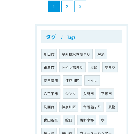
1
2
3
タグ
Tags
川口市
屋外排水管詰まり
解消
鎌倉市
トイレ詰まり
港区
詰まり
春日部市
江戸川区
トイレ
八王子市
シンク
入間市
平塚市
洗面台
神奈川区
台所詰まり
異物
世田谷区
蛇口
西多摩郡
桝
埼玉県
狭山市
ウォーターハンマー