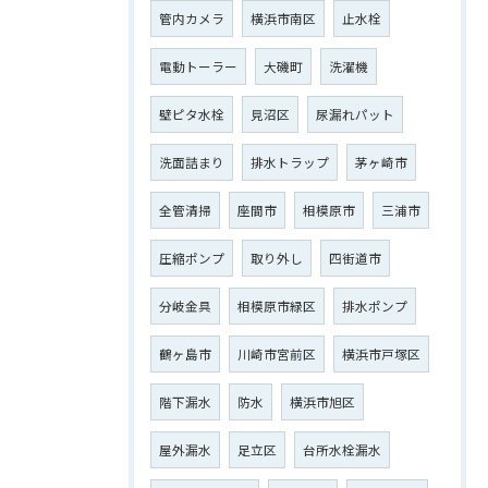
管内カメラ
横浜市南区
止水栓
電動トーラー
大磯町
洗濯機
壁ピタ水栓
見沼区
尿漏れパット
洗面詰まり
排水トラップ
茅ヶ崎市
全管清掃
座間市
相模原市
三浦市
圧縮ポンプ
取り外し
四街道市
分岐金具
相模原市緑区
排水ポンプ
鶴ヶ島市
川崎市宮前区
横浜市戸塚区
階下漏水
防水
横浜市旭区
屋外漏水
足立区
台所水栓漏水