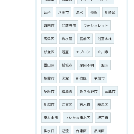
台所
八潮市
漏水
修理
川崎区
町田市
武蔵野市
ウォシュレット
高津区
給水管
宮前区
浴室水栓
杉並区
浴室
エプロン
立川市
墨田区
稲城市
原因不明
旭区
朝霞市
洗濯
新宿区
草加市
多摩市
給湯管
あきる野市
三鷹市
川越市
江東区
志木市
練馬区
東村山市
さいたま市北区
坂戸市
排水口
逆流
台東区
品川区