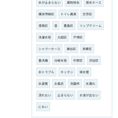
水が止まらない
異物除去
排水ホース
横浜市緑区
トイレ異臭
文京区
港南区
音
豊島区
リップクリーム
洗濯水栓
大田区
戸塚区
シャワーホース
瀬谷区
多摩区
食洗機
分岐水栓
中原区
渋谷区
水トラブル
キッチン
排水管
水道管
お風呂
洗面所
水漏れ
流れない
止まらない
お湯が出ない
におい