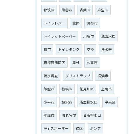
都筑区
熊谷市
青葉区
麻生区
トイレレバー
故障
調布市
トイレットペーパー
川崎市
洗面水栓
柏市
トイレタンク
交換
浄水器
ご相談はこちら
相模原市南区
屋外
久喜市
漏水調査
グリストラップ
横浜市
飯能市
板橋区
花見川区
上尾市
小平市
藤沢市
浴室排水口
中央区
本庄市
海老名市
台所排水口
ディスポーザー
緑区
ポンプ