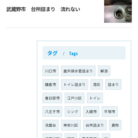
武蔵野市 台所詰まり 流れない
タグ
Tags
川口市
屋外排水管詰まり
解消
鎌倉市
トイレ詰まり
港区
詰まり
春日部市
江戸川区
トイレ
八王子市
シンク
入間市
平塚市
洗面台
神奈川区
台所詰まり
異物