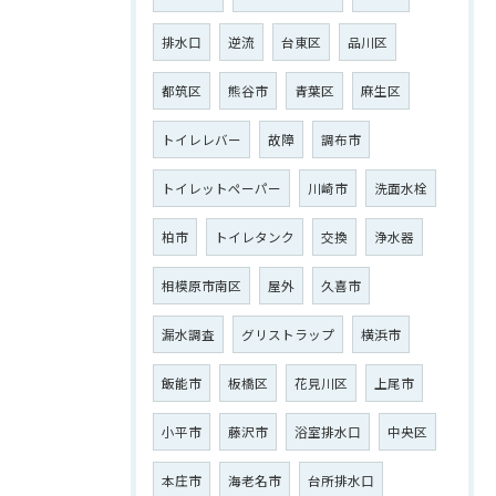
排水口
逆流
台東区
品川区
都筑区
熊谷市
青葉区
麻生区
トイレレバー
故障
調布市
トイレットペーパー
川崎市
洗面水栓
柏市
トイレタンク
交換
浄水器
相模原市南区
屋外
久喜市
漏水調査
グリストラップ
横浜市
飯能市
板橋区
花見川区
上尾市
小平市
藤沢市
浴室排水口
中央区
本庄市
海老名市
台所排水口