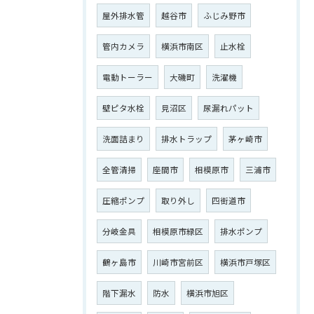
屋外排水管
越谷市
ふじみ野市
管内カメラ
横浜市南区
止水栓
電動トーラー
大磯町
洗濯機
壁ピタ水栓
見沼区
尿漏れパット
洗面詰まり
排水トラップ
茅ヶ崎市
全管清掃
座間市
相模原市
三浦市
圧縮ポンプ
取り外し
四街道市
分岐金具
相模原市緑区
排水ポンプ
鶴ヶ島市
川崎市宮前区
横浜市戸塚区
階下漏水
防水
横浜市旭区