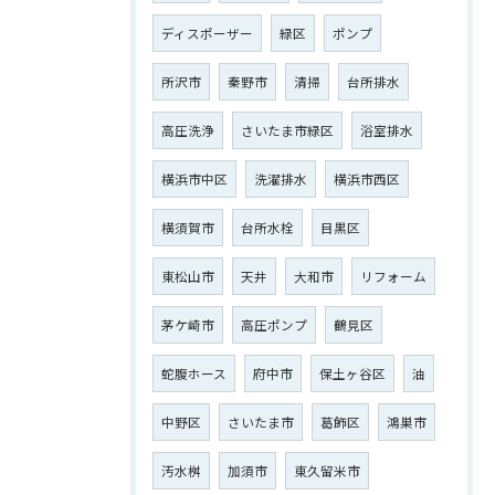
ディスポーザー
緑区
ポンプ
所沢市
秦野市
清掃
台所排水
高圧洗浄
さいたま市緑区
浴室排水
横浜市中区
洗濯排水
横浜市西区
横須賀市
台所水栓
目黒区
東松山市
天井
大和市
リフォーム
ご相談はこちら
茅ケ崎市
高圧ポンプ
鶴見区
蛇腹ホース
府中市
保土ヶ谷区
油
中野区
さいたま市
葛飾区
鴻巣市
汚水桝
加須市
東久留米市