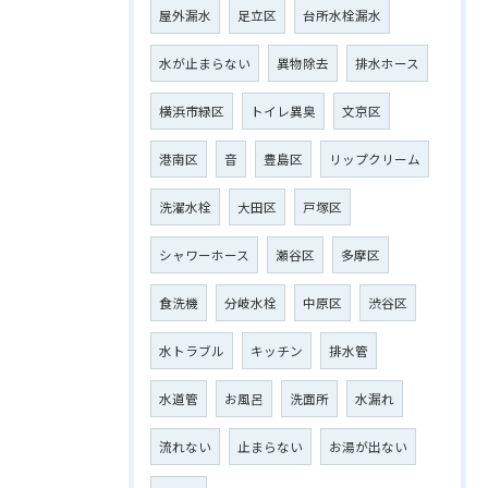
屋外漏水
足立区
台所水栓漏水
水が止まらない
異物除去
排水ホース
横浜市緑区
トイレ異臭
文京区
港南区
音
豊島区
リップクリーム
洗濯水栓
大田区
戸塚区
シャワーホース
瀬谷区
多摩区
食洗機
分岐水栓
中原区
渋谷区
水トラブル
キッチン
排水管
水道管
お風呂
洗面所
水漏れ
流れない
止まらない
お湯が出ない