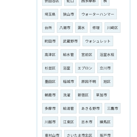
世田谷区
蛇口
西多摩郡
桝
埼玉県
狭山市
ウォーターハンマー
台所
八潮市
漏水
修理
川崎区
町田市
武蔵野市
ウォシュレット
高津区
給水管
宮前区
浴室水栓
杉並区
浴室
エプロン
立川市
墨田区
稲城市
原因不明
旭区
朝霞市
洗濯
新宿区
草加市
多摩市
給湯管
あきる野市
三鷹市
川越市
江東区
志木市
練馬区
東村山市
さいたま市北区
坂戸市