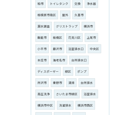
柏市
トイレタンク
交換
浄水器
相模原市南区
屋外
久喜市
漏水調査
グリストラップ
横浜市
飯能市
板橋区
花見川区
上尾市
小平市
藤沢市
浴室排水口
中央区
本庄市
海老名市
台所排水口
ディスポーザー
緑区
ポンプ
所沢市
秦野市
清掃
台所排水
高圧洗浄
さいたま市緑区
浴室排水
横浜市中区
洗濯排水
横浜市西区