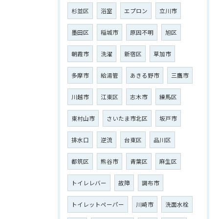
杉並区
浴室
エプロン
立川市
墨田区
稲城市
原因不明
旭区
朝霞市
洗濯
新宿区
草加市
多摩市
給湯管
あきる野市
三鷹市
川越市
江東区
志木市
練馬区
東村山市
さいたま市北区
坂戸市
排水口
逆流
台東区
品川区
都筑区
熊谷市
青葉区
麻生区
トイレレバー
故障
調布市
トイレットペーパー
川崎市
洗面水栓