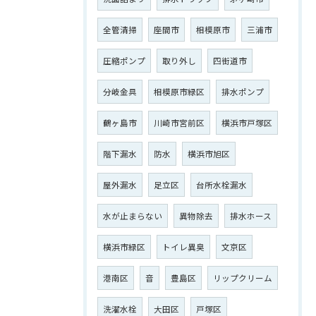
全管清掃
座間市
相模原市
三浦市
圧縮ポンプ
取り外し
四街道市
分岐金具
相模原市緑区
排水ポンプ
鶴ヶ島市
川崎市宮前区
横浜市戸塚区
階下漏水
防水
横浜市旭区
屋外漏水
足立区
台所水栓漏水
水が止まらない
異物除去
排水ホース
横浜市緑区
トイレ異臭
文京区
港南区
音
豊島区
リップクリーム
洗濯水栓
大田区
戸塚区