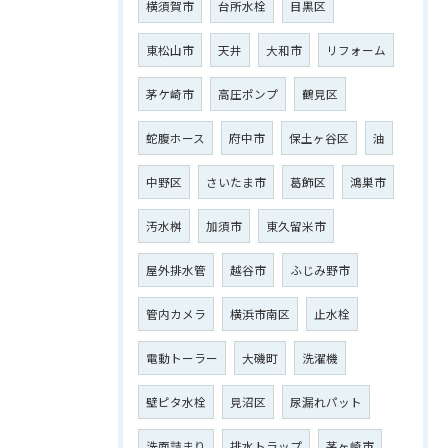
横須賀市
台所水栓
目黒区
東松山市
天井
大和市
リフォーム
茅ケ崎市
高圧ポンプ
鶴見区
ご相談はこちら
蛇腹ホース
府中市
保土ヶ谷区
油
中野区
さいたま市
葛飾区
鴻巣市
汚水桝
加須市
東久留米市
屋外排水管
越谷市
ふじみ野市
管内カメラ
横浜市南区
止水栓
電動トーラー
大磯町
洗濯機
壁ピタ水栓
見沼区
尿漏れパット
洗面詰まり
排水トラップ
茅ヶ崎市