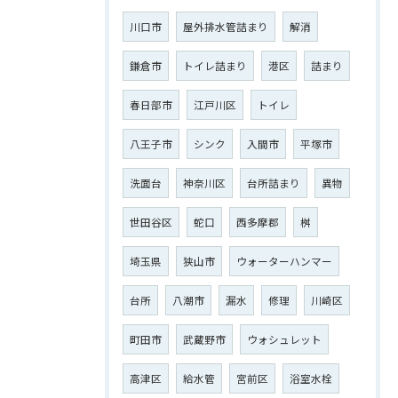
川口市
屋外排水管詰まり
解消
鎌倉市
トイレ詰まり
港区
詰まり
春日部市
江戸川区
トイレ
八王子市
シンク
入間市
平塚市
洗面台
神奈川区
台所詰まり
異物
世田谷区
蛇口
西多摩郡
桝
埼玉県
狭山市
ウォーターハンマー
台所
八潮市
漏水
修理
川崎区
町田市
武蔵野市
ウォシュレット
高津区
給水管
宮前区
浴室水栓