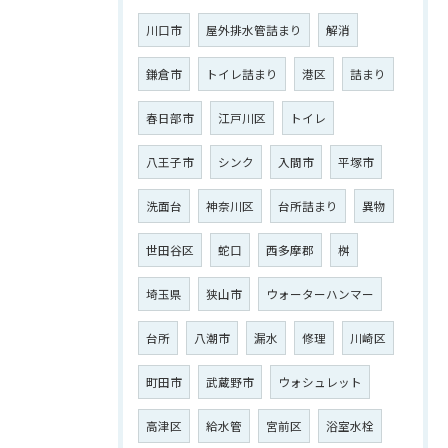
川口市
屋外排水管詰まり
解消
鎌倉市
トイレ詰まり
港区
詰まり
春日部市
江戸川区
トイレ
八王子市
シンク
入間市
平塚市
洗面台
神奈川区
台所詰まり
異物
世田谷区
蛇口
西多摩郡
桝
埼玉県
狭山市
ウォーターハンマー
台所
八潮市
漏水
修理
川崎区
町田市
武蔵野市
ウォシュレット
高津区
給水管
宮前区
浴室水栓