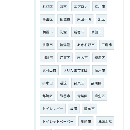
杉並区
浴室
エプロン
立川市
墨田区
稲城市
原因不明
旭区
朝霞市
洗濯
新宿区
草加市
多摩市
給湯管
あきる野市
三鷹市
川越市
江東区
志木市
練馬区
東村山市
さいたま市北区
坂戸市
排水口
逆流
台東区
品川区
都筑区
熊谷市
青葉区
麻生区
トイレレバー
故障
調布市
トイレットペーパー
川崎市
洗面水栓