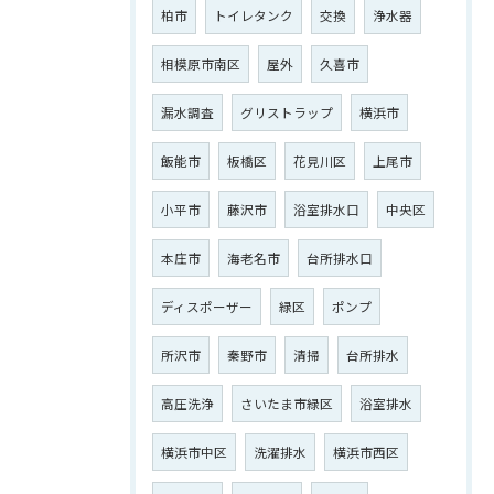
柏市
トイレタンク
交換
浄水器
相模原市南区
屋外
久喜市
漏水調査
グリストラップ
横浜市
飯能市
板橋区
花見川区
上尾市
小平市
藤沢市
浴室排水口
中央区
本庄市
海老名市
台所排水口
ディスポーザー
緑区
ポンプ
所沢市
秦野市
清掃
台所排水
高圧洗浄
さいたま市緑区
浴室排水
横浜市中区
洗濯排水
横浜市西区