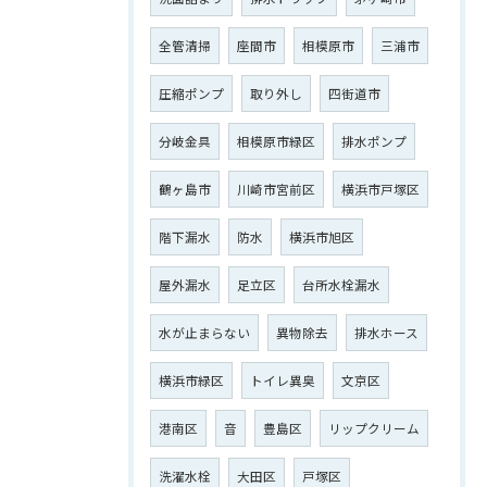
全管清掃
座間市
相模原市
三浦市
圧縮ポンプ
取り外し
四街道市
分岐金具
相模原市緑区
排水ポンプ
鶴ヶ島市
川崎市宮前区
横浜市戸塚区
階下漏水
防水
横浜市旭区
屋外漏水
足立区
台所水栓漏水
水が止まらない
異物除去
排水ホース
横浜市緑区
トイレ異臭
文京区
港南区
音
豊島区
リップクリーム
洗濯水栓
大田区
戸塚区