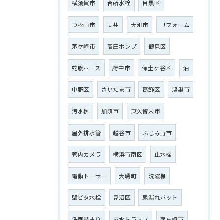
横須賀市
台所水栓
目黒区
東松山市
天井
大和市
リフォーム
茅ケ崎市
高圧ポンプ
鶴見区
ご相談はこちら
蛇腹ホース
府中市
保土ヶ谷区
油
中野区
さいたま市
葛飾区
鴻巣市
汚水桝
加須市
東久留米市
屋外排水管
越谷市
ふじみ野市
管内カメラ
横浜市南区
止水栓
電動トーラー
大磯町
洗濯機
壁ピタ水栓
見沼区
尿漏れパット
洗面詰まり
排水トラップ
茅ヶ崎市