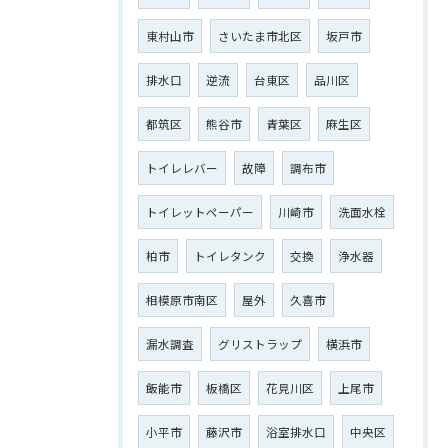
東村山市
さいたま市北区
坂戸市
排水口
逆流
台東区
品川区
都筑区
熊谷市
青葉区
麻生区
トイレレバー
故障
調布市
トイレットペーパー
川崎市
洗面水栓
柏市
トイレタンク
交換
浄水器
相模原市南区
屋外
久喜市
漏水調査
グリストラップ
横浜市
飯能市
板橋区
花見川区
上尾市
小平市
藤沢市
浴室排水口
中央区