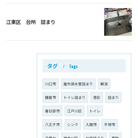
江東区 台所 詰まり
タグ
Tags
川口市
屋外排水管詰まり
解消
鎌倉市
トイレ詰まり
港区
詰まり
春日部市
江戸川区
トイレ
八王子市
シンク
入間市
平塚市
洗面台
神奈川区
台所詰まり
異物