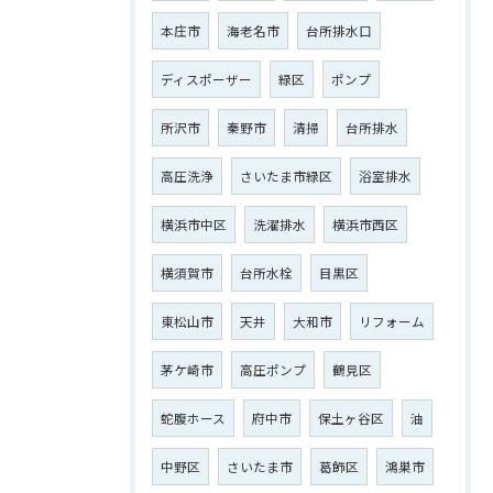
本庄市
海老名市
台所排水口
ディスポーザー
緑区
ポンプ
所沢市
秦野市
清掃
台所排水
高圧洗浄
さいたま市緑区
浴室排水
横浜市中区
洗濯排水
横浜市西区
ご相談はこちら
横須賀市
台所水栓
目黒区
東松山市
天井
大和市
リフォーム
茅ケ崎市
高圧ポンプ
鶴見区
蛇腹ホース
府中市
保土ヶ谷区
油
中野区
さいたま市
葛飾区
鴻巣市