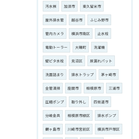
汚水桝
加須市
東久留米市
屋外排水管
越谷市
ふじみ野市
管内カメラ
横浜市南区
止水栓
電動トーラー
大磯町
洗濯機
壁ピタ水栓
見沼区
尿漏れパット
洗面詰まり
排水トラップ
茅ヶ崎市
全管清掃
座間市
相模原市
三浦市
圧縮ポンプ
取り外し
四街道市
分岐金具
相模原市緑区
排水ポンプ
鶴ヶ島市
川崎市宮前区
横浜市戸塚区