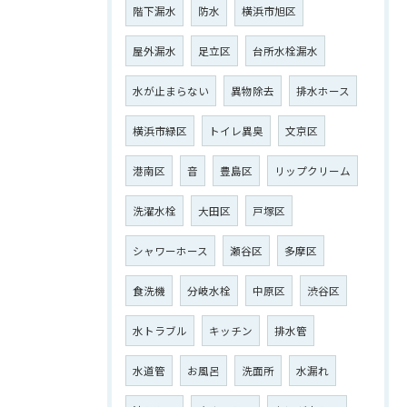
階下漏水
防水
横浜市旭区
屋外漏水
足立区
台所水栓漏水
水が止まらない
異物除去
排水ホース
横浜市緑区
トイレ異臭
文京区
港南区
音
豊島区
リップクリーム
洗濯水栓
大田区
戸塚区
シャワーホース
瀬谷区
多摩区
食洗機
分岐水栓
中原区
渋谷区
水トラブル
キッチン
排水管
水道管
お風呂
洗面所
水漏れ