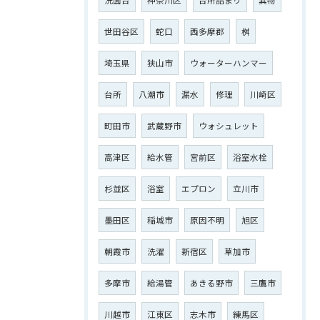
世田谷区
蛇口
西多摩郡
桝
埼玉県
狭山市
ウォーターハンマー
台所
八潮市
漏水
修理
川崎区
町田市
武蔵野市
ウォシュレット
高津区
給水管
宮前区
浴室水栓
杉並区
浴室
エプロン
立川市
墨田区
稲城市
原因不明
旭区
朝霞市
洗濯
新宿区
草加市
多摩市
給湯管
あきる野市
三鷹市
川越市
江東区
志木市
練馬区