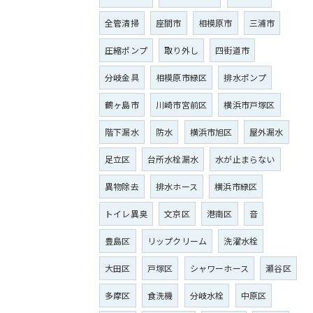
全管清掃
座間市
相模原市
三浦市
圧縮ポンプ
取り外し
四街道市
分岐金具
相模原市緑区
排水ポンプ
鶴ヶ島市
川崎市宮前区
横浜市戸塚区
階下漏水
防水
横浜市旭区
屋外漏水
足立区
台所水栓漏水
水が止まらない
異物除去
排水ホース
横浜市緑区
トイレ異臭
文京区
港南区
音
豊島区
リップクリーム
洗濯水栓
大田区
戸塚区
シャワーホース
瀬谷区
多摩区
食洗機
分岐水栓
中原区