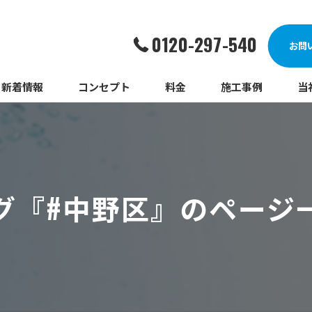
0120-297-540
お問
新着情報
コンセプト
料金
施工事例
当
詰
漏
グ『#中野区』のページ
給
蛇
ト