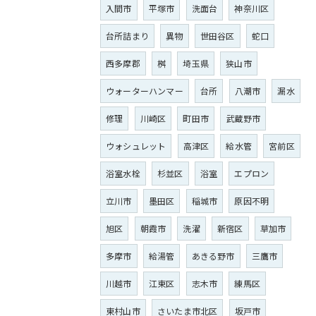
入間市
平塚市
洗面台
神奈川区
台所詰まり
異物
世田谷区
蛇口
西多摩郡
桝
埼玉県
狭山市
ウォーターハンマー
台所
八潮市
漏水
修理
川崎区
町田市
武蔵野市
ウォシュレット
高津区
給水管
宮前区
浴室水栓
杉並区
浴室
エプロン
立川市
墨田区
稲城市
原因不明
旭区
朝霞市
洗濯
新宿区
草加市
多摩市
給湯管
あきる野市
三鷹市
川越市
江東区
志木市
練馬区
東村山市
さいたま市北区
坂戸市