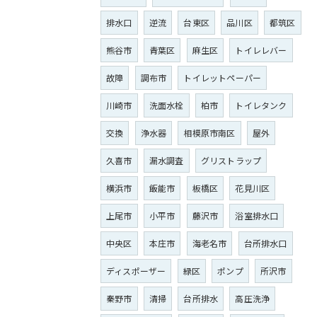
排水口
逆流
台東区
品川区
都筑区
熊谷市
青葉区
麻生区
トイレレバー
故障
調布市
トイレットペーパー
川崎市
洗面水栓
柏市
トイレタンク
交換
浄水器
相模原市南区
屋外
久喜市
漏水調査
グリストラップ
横浜市
飯能市
板橋区
花見川区
上尾市
小平市
藤沢市
浴室排水口
中央区
本庄市
海老名市
台所排水口
ディスポーザー
緑区
ポンプ
所沢市
秦野市
清掃
台所排水
高圧洗浄