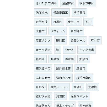
さいたま市緑区
浴室排水
横浜市中区
洗濯排水
横浜市西区
横須賀市
台所水栓
目黒区
東松山市
天井
大和市
リフォーム
茅ケ崎市
高圧ポンプ
鶴見区
蛇腹ホース
府中市
保土ヶ谷区
油
中野区
さいたま市
葛飾区
鴻巣市
汚水桝
加須市
東久留米市
屋外排水管
越谷市
ふじみ野市
管内カメラ
横浜市南区
止水栓
電動トーラー
大磯町
洗濯機
壁ピタ水栓
見沼区
尿漏れパット
洗面詰まり
排水トラップ
茅ヶ崎市