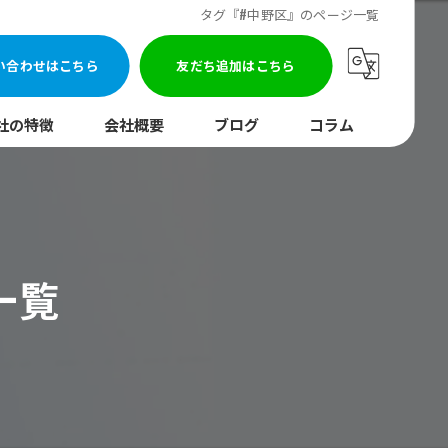
タグ『#中野区』のページ一覧
い合わせはこちら
友だち追加はこちら
社の特徴
会社概要
ブログ
コラム
まり
水調査
一覧
湯器
口
イレ