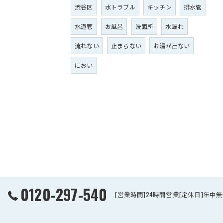
渋谷区
水トラブル
キッチン
排水管
水道管
お風呂
洗面所
水漏れ
流れない
止まらない
お湯が出ない
におい
0120-297-540
[営業時間]24時間営業[定休日]年中