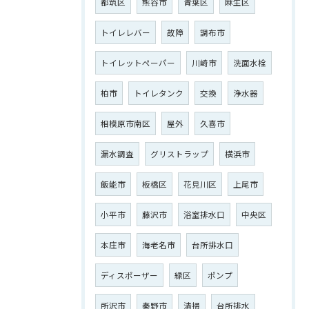
都筑区
熊谷市
青葉区
麻生区
トイレレバー
故障
調布市
トイレットペーパー
川崎市
洗面水栓
柏市
トイレタンク
交換
浄水器
相模原市南区
屋外
久喜市
漏水調査
グリストラップ
横浜市
飯能市
板橋区
花見川区
上尾市
小平市
藤沢市
浴室排水口
中央区
本庄市
海老名市
台所排水口
ディスポーザー
緑区
ポンプ
所沢市
秦野市
清掃
台所排水