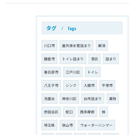
タグ
Tags
川口市
屋外排水管詰まり
解消
鎌倉市
トイレ詰まり
港区
詰まり
春日部市
江戸川区
トイレ
八王子市
シンク
入間市
平塚市
洗面台
神奈川区
台所詰まり
異物
世田谷区
蛇口
西多摩郡
桝
埼玉県
狭山市
ウォーターハンマー