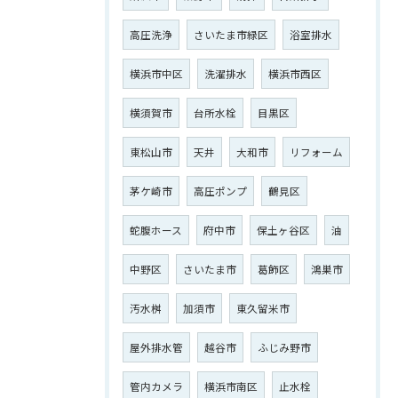
高圧洗浄
さいたま市緑区
浴室排水
横浜市中区
洗濯排水
横浜市西区
横須賀市
台所水栓
目黒区
東松山市
天井
大和市
リフォーム
ご相談はこちら
茅ケ崎市
高圧ポンプ
鶴見区
蛇腹ホース
府中市
保土ヶ谷区
油
中野区
さいたま市
葛飾区
鴻巣市
汚水桝
加須市
東久留米市
屋外排水管
越谷市
ふじみ野市
管内カメラ
横浜市南区
止水栓