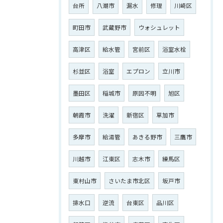
台所
八潮市
漏水
修理
川崎区
町田市
武蔵野市
ウォシュレット
高津区
給水管
宮前区
浴室水栓
杉並区
浴室
エプロン
立川市
墨田区
稲城市
原因不明
旭区
朝霞市
洗濯
新宿区
草加市
多摩市
給湯管
あきる野市
三鷹市
川越市
江東区
志木市
練馬区
東村山市
さいたま市北区
坂戸市
排水口
逆流
台東区
品川区