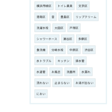
横浜市緑区
トイレ異臭
文京区
港南区
音
豊島区
リップクリーム
洗濯水栓
大田区
戸塚区
シャワーホース
瀬谷区
多摩区
食洗機
分岐水栓
中原区
渋谷区
水トラブル
キッチン
排水管
水道管
お風呂
洗面所
水漏れ
流れない
止まらない
お湯が出ない
におい