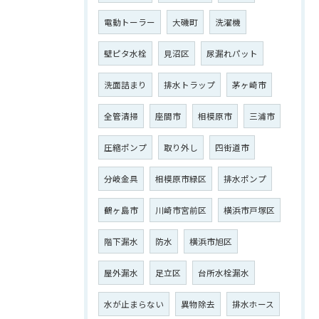
電動トーラー
大磯町
洗濯機
壁ピタ水栓
見沼区
尿漏れパット
洗面詰まり
排水トラップ
茅ヶ崎市
全管清掃
座間市
相模原市
三浦市
圧縮ポンプ
取り外し
四街道市
分岐金具
相模原市緑区
排水ポンプ
鶴ヶ島市
川崎市宮前区
横浜市戸塚区
階下漏水
防水
横浜市旭区
屋外漏水
足立区
台所水栓漏水
水が止まらない
異物除去
排水ホース