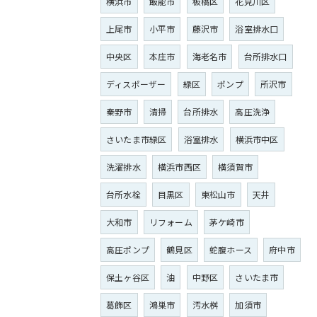
横浜市
飯能市
板橋区
花見川区
上尾市
小平市
藤沢市
浴室排水口
中央区
本庄市
海老名市
台所排水口
ディスポーザー
緑区
ポンプ
所沢市
秦野市
清掃
台所排水
高圧洗浄
さいたま市緑区
浴室排水
横浜市中区
洗濯排水
横浜市西区
横須賀市
台所水栓
目黒区
東松山市
天井
大和市
リフォーム
茅ケ崎市
高圧ポンプ
鶴見区
蛇腹ホース
府中市
保土ヶ谷区
油
中野区
さいたま市
葛飾区
鴻巣市
汚水桝
加須市