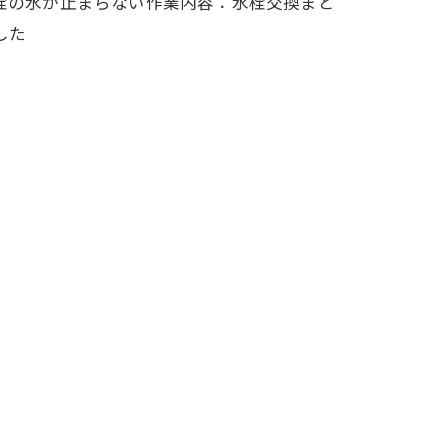
栓の水が止まらない作業内容：水栓交換まと
した