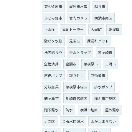
東久留米市
屋外排水管
越谷市
ふじみ野市
管内カメラ
横浜市南区
止水栓
電動トーラー
大磯町
洗濯機
壁ピタ水栓
見沼区
尿漏れパット
洗面詰まり
排水トラップ
茅ヶ崎市
全管清掃
座間市
相模原市
三浦市
圧縮ポンプ
取り外し
四街道市
分岐金具
相模原市緑区
排水ポンプ
鶴ヶ島市
川崎市宮前区
横浜市戸塚区
階下漏水
防水
横浜市旭区
屋外漏水
足立区
台所水栓漏水
水が止まらない