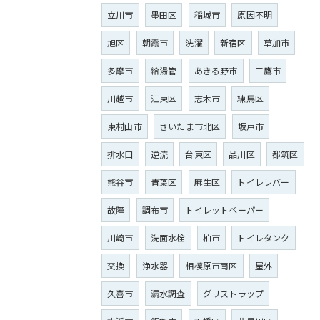
立川市
墨田区
稲城市
原因不明
旭区
朝霞市
洗濯
新宿区
草加市
多摩市
給湯管
あきる野市
三鷹市
川越市
江東区
志木市
練馬区
東村山市
さいたま市北区
坂戸市
排水口
逆流
台東区
品川区
都筑区
熊谷市
青葉区
麻生区
トイレレバー
故障
調布市
トイレットペーパー
川崎市
洗面水栓
柏市
トイレタンク
交換
浄水器
相模原市南区
屋外
久喜市
漏水調査
グリストラップ