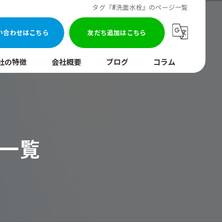
タグ『#洗面水栓』のページ一覧
い合わせはこちら
友だち追加はこちら
社の特徴
会社概要
ブログ
コラム
まり
水調査
ジ一覧
湯器
口
イレ