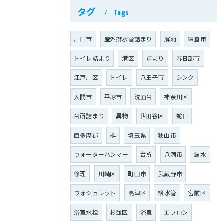
タグ
Tags
川口市
屋外排水管詰まり
解消
鎌倉市
トイレ詰まり
港区
詰まり
春日部市
江戸川区
トイレ
八王子市
シンク
入間市
平塚市
洗面台
神奈川区
台所詰まり
異物
世田谷区
蛇口
西多摩郡
桝
埼玉県
狭山市
ウォーターハンマー
台所
八潮市
漏水
修理
川崎区
町田市
武蔵野市
ウォシュレット
高津区
給水管
宮前区
浴室水栓
杉並区
浴室
エプロン