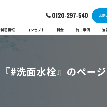
0120-297-540
お問
新着情報
コンセプト
料金
施工事例
当
詰
漏
『#洗面水栓』のペー
給
蛇
ト