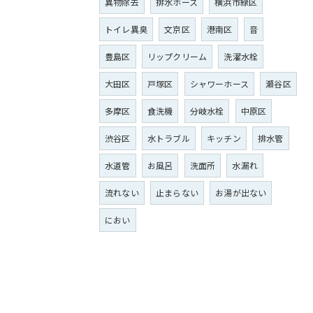
異物除去
排水ホース
横浜市緑区
トイレ異臭
文京区
港南区
音
豊島区
リップクリーム
洗濯水栓
大田区
戸塚区
シャワーホース
瀬谷区
多摩区
食洗機
分岐水栓
中原区
渋谷区
水トラブル
キッチン
排水管
水道管
お風呂
洗面所
水漏れ
流れない
止まらない
お湯が出ない
におい