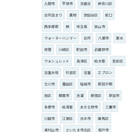
入間市
平塚市
洗面台
神奈川区
台所詰まり
異物
世田谷区
蛇口
西多摩郡
桝
埼玉県
狭山市
ウォーターハンマー
台所
八潮市
漏水
修理
川崎区
町田市
武蔵野市
ウォシュレット
高津区
給水管
宮前区
浴室水栓
杉並区
浴室
エプロン
立川市
墨田区
稲城市
原因不明
旭区
朝霞市
洗濯
新宿区
草加市
多摩市
給湯管
あきる野市
三鷹市
川越市
江東区
志木市
練馬区
東村山市
さいたま市北区
坂戸市