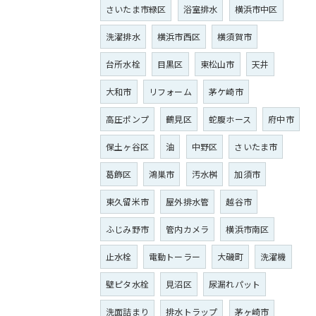
さいたま市緑区
浴室排水
横浜市中区
洗濯排水
横浜市西区
横須賀市
台所水栓
目黒区
東松山市
天井
大和市
リフォーム
茅ケ崎市
高圧ポンプ
鶴見区
蛇腹ホース
府中市
保土ヶ谷区
油
中野区
さいたま市
葛飾区
鴻巣市
汚水桝
加須市
東久留米市
屋外排水管
越谷市
ふじみ野市
管内カメラ
横浜市南区
止水栓
電動トーラー
大磯町
洗濯機
壁ピタ水栓
見沼区
尿漏れパット
洗面詰まり
排水トラップ
茅ヶ崎市