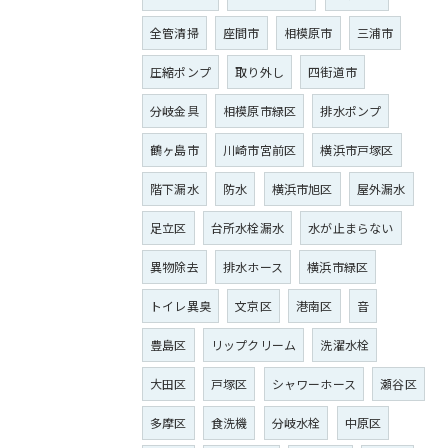
全管清掃
座間市
相模原市
三浦市
圧縮ポンプ
取り外し
四街道市
分岐金具
相模原市緑区
排水ポンプ
鶴ヶ島市
川崎市宮前区
横浜市戸塚区
階下漏水
防水
横浜市旭区
屋外漏水
足立区
台所水栓漏水
水が止まらない
異物除去
排水ホース
横浜市緑区
トイレ異臭
文京区
港南区
音
豊島区
リップクリーム
洗濯水栓
大田区
戸塚区
シャワーホース
瀬谷区
多摩区
食洗機
分岐水栓
中原区