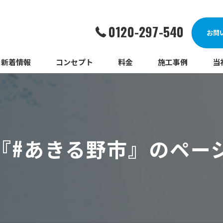
0120-297-540
お問
新着情報
コンセプト
料金
施工事例
当
詰
漏
『#あきる野市』のペー
給
蛇
ト