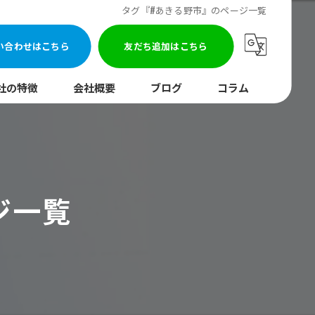
タグ『#あきる野市』のページ一覧
い合わせはこちら
友だち追加はこちら
社の特徴
会社概要
ブログ
コラム
まり
水調査
ジ一覧
湯器
口
イレ