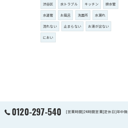
渋谷区
水トラブル
キッチン
排水管
水道管
お風呂
洗面所
水漏れ
流れない
止まらない
お湯が出ない
におい
0120-297-540
[営業時間]24時間営業[定休日]年中