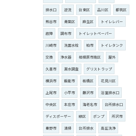
排水口
逆流
台東区
品川区
都筑区
熊谷市
青葉区
麻生区
トイレレバー
故障
調布市
トイレットペーパー
川崎市
洗面水栓
柏市
トイレタンク
交換
浄水器
相模原市南区
屋外
久喜市
漏水調査
グリストラップ
横浜市
飯能市
板橋区
花見川区
上尾市
小平市
藤沢市
浴室排水口
中央区
本庄市
海老名市
台所排水口
ディスポーザー
緑区
ポンプ
所沢市
秦野市
清掃
台所排水
高圧洗浄