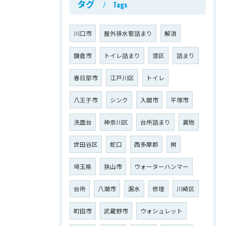
タグ
Tags
川口市
屋外排水管詰まり
解消
鎌倉市
トイレ詰まり
港区
詰まり
春日部市
江戸川区
トイレ
八王子市
シンク
入間市
平塚市
洗面台
神奈川区
台所詰まり
異物
世田谷区
蛇口
西多摩郡
桝
埼玉県
狭山市
ウォーターハンマー
台所
八潮市
漏水
修理
川崎区
町田市
武蔵野市
ウォシュレット