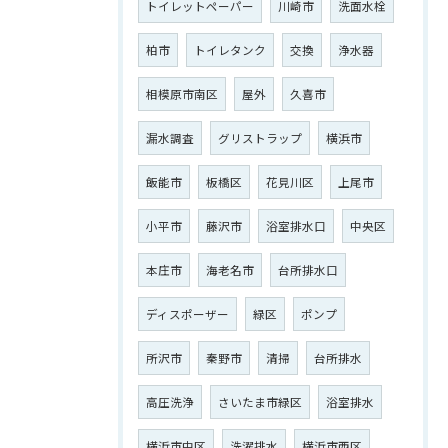
トイレットペーパー
川崎市
洗面水栓
柏市
トイレタンク
交換
浄水器
相模原市南区
屋外
久喜市
漏水調査
グリストラップ
横浜市
飯能市
板橋区
花見川区
上尾市
小平市
藤沢市
浴室排水口
中央区
本庄市
海老名市
台所排水口
ディスポーザー
緑区
ポンプ
ご相談はこちら
所沢市
秦野市
清掃
台所排水
高圧洗浄
さいたま市緑区
浴室排水
横浜市中区
洗濯排水
横浜市西区