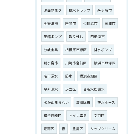
洗面詰まり
排水トラップ
茅ヶ崎市
全管清掃
座間市
相模原市
三浦市
圧縮ポンプ
取り外し
四街道市
分岐金具
相模原市緑区
排水ポンプ
鶴ヶ島市
川崎市宮前区
横浜市戸塚区
階下漏水
防水
横浜市旭区
屋外漏水
足立区
台所水栓漏水
水が止まらない
異物除去
排水ホース
横浜市緑区
トイレ異臭
文京区
港南区
音
豊島区
リップクリーム