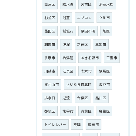
高津区
給水管
宮前区
浴室水栓
杉並区
浴室
エプロン
立川市
墨田区
稲城市
原因不明
旭区
朝霞市
洗濯
新宿区
草加市
多摩市
給湯管
あきる野市
三鷹市
川越市
江東区
志木市
練馬区
東村山市
さいたま市北区
坂戸市
排水口
逆流
台東区
品川区
都筑区
熊谷市
青葉区
麻生区
トイレレバー
故障
調布市