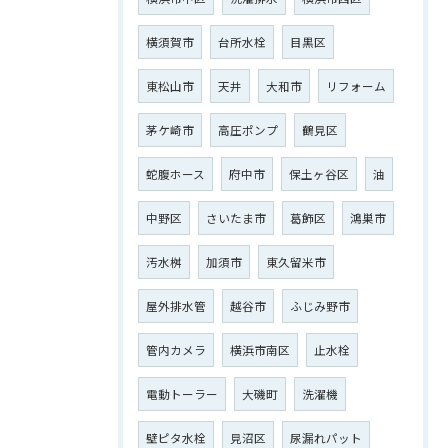
横須賀市
台所水栓
目黒区
東松山市
天井
大和市
リフォーム
茅ケ崎市
高圧ポンプ
鶴見区
蛇腹ホース
府中市
保土ヶ谷区
油
中野区
さいたま市
葛飾区
鴻巣市
汚水桝
加須市
東久留米市
屋外排水管
越谷市
ふじみ野市
管内カメラ
横浜市南区
止水栓
電動トーラー
大磯町
洗濯機
壁ピタ水栓
見沼区
尿漏れパット