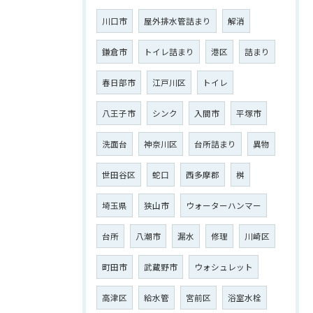
川口市
屋外排水管詰まり
解消
鎌倉市
トイレ詰まり
港区
詰まり
春日部市
江戸川区
トイレ
八王子市
シンク
入間市
平塚市
洗面台
神奈川区
台所詰まり
異物
世田谷区
蛇口
西多摩郡
桝
埼玉県
狭山市
ウォーターハンマー
台所
八潮市
漏水
修理
川崎区
町田市
武蔵野市
ウォシュレット
高津区
給水管
宮前区
浴室水栓