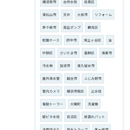
横須賀市
台所水栓
目黒区
東松山市
天井
大和市
リフォーム
茅ケ崎市
高圧ポンプ
鶴見区
ご相談はこちら
蛇腹ホース
府中市
保土ヶ谷区
油
中野区
さいたま市
葛飾区
鴻巣市
汚水桝
加須市
東久留米市
屋外排水管
越谷市
ふじみ野市
管内カメラ
横浜市南区
止水栓
電動トーラー
大磯町
洗濯機
壁ピタ水栓
見沼区
尿漏れパット
洗面詰まり
排水トラップ
茅ヶ崎市