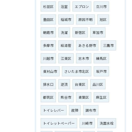
杉並区
浴室
エプロン
立川市
墨田区
稲城市
原因不明
旭区
朝霞市
洗濯
新宿区
草加市
多摩市
給湯管
あきる野市
三鷹市
川越市
江東区
志木市
練馬区
東村山市
さいたま市北区
坂戸市
排水口
逆流
台東区
品川区
都筑区
熊谷市
青葉区
麻生区
トイレレバー
故障
調布市
トイレットペーパー
川崎市
洗面水栓