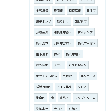
全管清掃
座間市
相模原市
三浦市
圧縮ポンプ
取り外し
四街道市
分岐金具
相模原市緑区
排水ポンプ
鶴ヶ島市
川崎市宮前区
横浜市戸塚区
階下漏水
防水
横浜市旭区
屋外漏水
足立区
台所水栓漏水
水が止まらない
異物除去
排水ホース
横浜市緑区
トイレ異臭
文京区
港南区
音
豊島区
リップクリーム
洗濯水栓
大田区
戸塚区