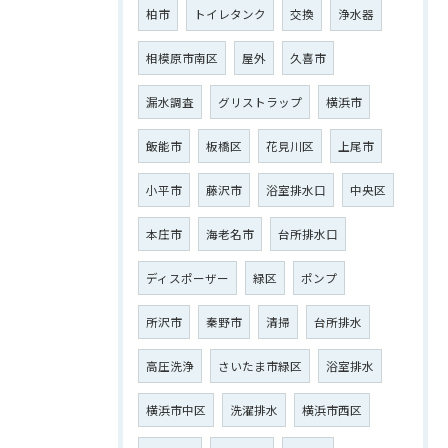
柏市
トイレタンク
交換
浄水器
相模原市南区
屋外
久喜市
漏水調査
グリストラップ
横浜市
飯能市
板橋区
花見川区
上尾市
小平市
藤沢市
浴室排水口
中央区
本庄市
海老名市
台所排水口
ディスポーザー
緑区
ポンプ
所沢市
秦野市
清掃
台所排水
高圧洗浄
さいたま市緑区
浴室排水
横浜市中区
洗濯排水
横浜市西区