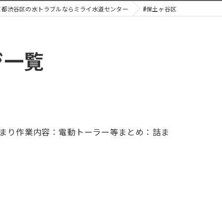
京都渋谷区の水トラブルならミライ水道センター
#保土ヶ谷区
ジ一覧
詰まり作業内容：電動トーラー等まとめ：詰ま