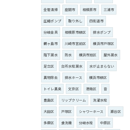
全管清掃
座間市
相模原市
三浦市
圧縮ポンプ
取り外し
四街道市
分岐金具
相模原市緑区
排水ポンプ
鶴ヶ島市
川崎市宮前区
横浜市戸塚区
階下漏水
防水
横浜市旭区
屋外漏水
足立区
台所水栓漏水
水が止まらない
異物除去
排水ホース
横浜市緑区
トイレ異臭
文京区
港南区
音
豊島区
リップクリーム
洗濯水栓
大田区
戸塚区
シャワーホース
瀬谷区
多摩区
食洗機
分岐水栓
中原区