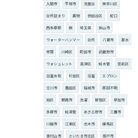
入間市
平塚市
洗面台
神奈川区
台所詰まり
異物
世田谷区
蛇口
西多摩郡
桝
埼玉県
狭山市
ウォーターハンマー
台所
八潮市
漏水
修理
川崎区
町田市
武蔵野市
ウォシュレット
高津区
給水管
宮前区
浴室水栓
杉並区
浴室
エプロン
立川市
墨田区
稲城市
原因不明
旭区
朝霞市
洗濯
新宿区
草加市
多摩市
給湯管
あきる野市
三鷹市
川越市
江東区
志木市
練馬区
東村山市
さいたま市北区
坂戸市