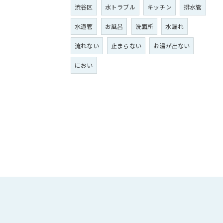
渋谷区
水トラブル
キッチン
排水管
水道管
お風呂
洗面所
水漏れ
流れない
止まらない
お湯が出ない
におい