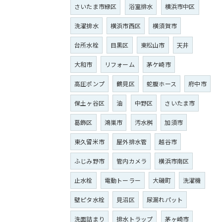
さいたま市緑区
浴室排水
横浜市中区
洗濯排水
横浜市西区
横須賀市
台所水栓
目黒区
東松山市
天井
大和市
リフォーム
茅ケ崎市
高圧ポンプ
鶴見区
蛇腹ホース
府中市
保土ヶ谷区
油
中野区
さいたま市
葛飾区
鴻巣市
汚水桝
加須市
東久留米市
屋外排水管
越谷市
ふじみ野市
管内カメラ
横浜市南区
止水栓
電動トーラー
大磯町
洗濯機
壁ピタ水栓
見沼区
尿漏れパット
洗面詰まり
排水トラップ
茅ヶ崎市