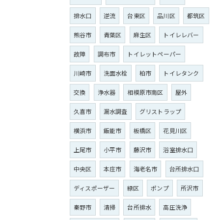
排水口
逆流
台東区
品川区
都筑区
熊谷市
青葉区
麻生区
トイレレバー
故障
調布市
トイレットペーパー
川崎市
洗面水栓
柏市
トイレタンク
交換
浄水器
相模原市南区
屋外
久喜市
漏水調査
グリストラップ
横浜市
飯能市
板橋区
花見川区
上尾市
小平市
藤沢市
浴室排水口
中央区
本庄市
海老名市
台所排水口
ディスポーザー
緑区
ポンプ
所沢市
秦野市
清掃
台所排水
高圧洗浄