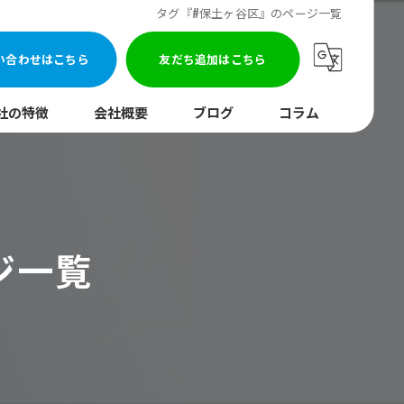
タグ『#保土ヶ谷区』のページ一覧
い合わせはこちら
友だち追加はこちら
社の特徴
会社概要
ブログ
コラム
まり
水調査
ジ一覧
湯器
口
イレ