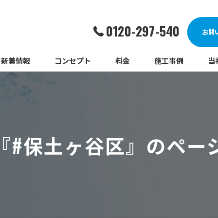
0120-297-540
お問
新着情報
コンセプト
料金
施工事例
当
詰
漏
『#保土ヶ谷区』のペー
給
蛇
ト