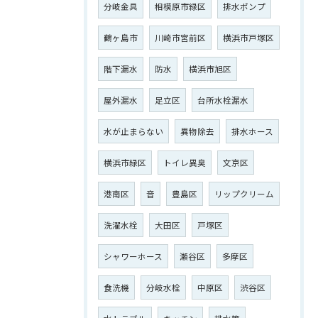
分岐金具
相模原市緑区
排水ポンプ
鶴ヶ島市
川崎市宮前区
横浜市戸塚区
階下漏水
防水
横浜市旭区
屋外漏水
足立区
台所水栓漏水
水が止まらない
異物除去
排水ホース
横浜市緑区
トイレ異臭
文京区
港南区
音
豊島区
リップクリーム
洗濯水栓
大田区
戸塚区
シャワーホース
瀬谷区
多摩区
食洗機
分岐水栓
中原区
渋谷区