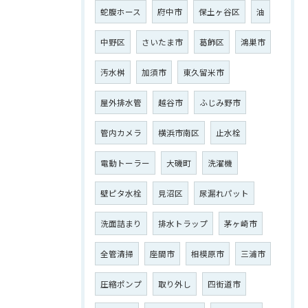
蛇腹ホース
府中市
保土ヶ谷区
油
ご相談はこちら
中野区
さいたま市
葛飾区
鴻巣市
汚水桝
加須市
東久留米市
屋外排水管
越谷市
ふじみ野市
管内カメラ
横浜市南区
止水栓
電動トーラー
大磯町
洗濯機
壁ピタ水栓
見沼区
尿漏れパット
洗面詰まり
排水トラップ
茅ヶ崎市
全管清掃
座間市
相模原市
三浦市
圧縮ポンプ
取り外し
四街道市