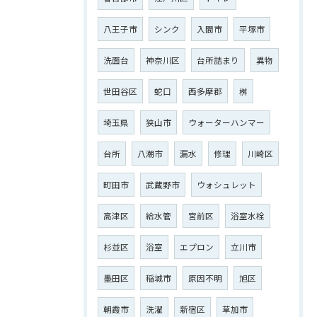
八王子市
シンク
入間市
平塚市
洗面台
神奈川区
台所詰まり
異物
世田谷区
蛇口
西多摩郡
桝
埼玉県
狭山市
ウォーターハンマー
台所
八潮市
漏水
修理
川崎区
町田市
武蔵野市
ウォシュレット
高津区
給水管
宮前区
浴室水栓
杉並区
浴室
エプロン
立川市
墨田区
稲城市
原因不明
旭区
朝霞市
洗濯
新宿区
草加市