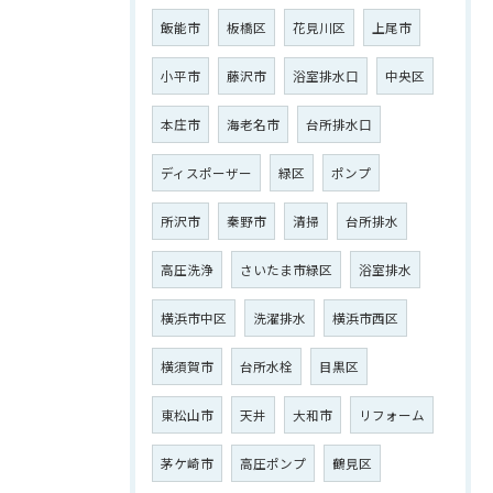
飯能市
板橋区
花見川区
上尾市
小平市
藤沢市
浴室排水口
中央区
本庄市
海老名市
台所排水口
ディスポーザー
緑区
ポンプ
所沢市
秦野市
清掃
台所排水
高圧洗浄
さいたま市緑区
浴室排水
横浜市中区
洗濯排水
横浜市西区
横須賀市
台所水栓
目黒区
東松山市
天井
大和市
リフォーム
茅ケ崎市
高圧ポンプ
鶴見区