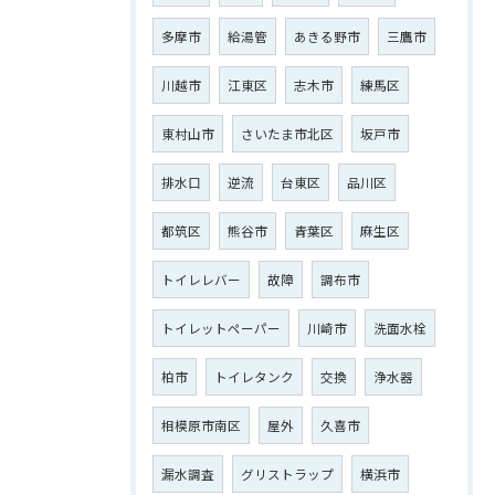
多摩市
給湯管
あきる野市
三鷹市
川越市
江東区
志木市
練馬区
東村山市
さいたま市北区
坂戸市
排水口
逆流
台東区
品川区
都筑区
熊谷市
青葉区
麻生区
トイレレバー
故障
調布市
トイレットペーパー
川崎市
洗面水栓
柏市
トイレタンク
交換
浄水器
相模原市南区
屋外
久喜市
漏水調査
グリストラップ
横浜市