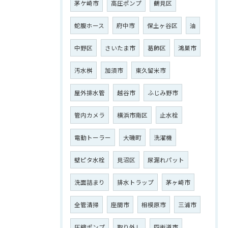
茅ケ崎市
高圧ポンプ
鶴見区
蛇腹ホース
府中市
保土ヶ谷区
油
ご相談はこちら
中野区
さいたま市
葛飾区
鴻巣市
汚水桝
加須市
東久留米市
屋外排水管
越谷市
ふじみ野市
管内カメラ
横浜市南区
止水栓
電動トーラー
大磯町
洗濯機
壁ピタ水栓
見沼区
尿漏れパット
洗面詰まり
排水トラップ
茅ヶ崎市
全管清掃
座間市
相模原市
三浦市
圧縮ポンプ
取り外し
四街道市