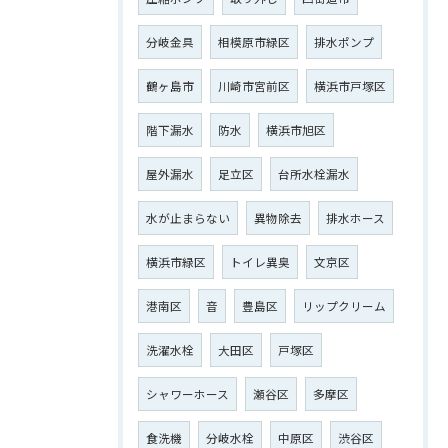
分岐金具
相模原市緑区
排水ポンプ
鶴ヶ島市
川崎市宮前区
横浜市戸塚区
階下漏水
防水
横浜市旭区
屋外漏水
足立区
台所水栓漏水
水が止まらない
異物除去
排水ホース
横浜市緑区
トイレ異臭
文京区
港南区
音
豊島区
リップクリーム
洗濯水栓
大田区
戸塚区
シャワーホース
瀬谷区
多摩区
食洗機
分岐水栓
中原区
渋谷区