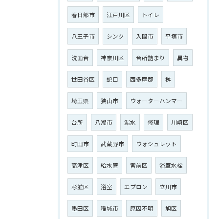
春日部市
江戸川区
トイレ
八王子市
シンク
入間市
平塚市
洗面台
神奈川区
台所詰まり
異物
世田谷区
蛇口
西多摩郡
桝
埼玉県
狭山市
ウォーターハンマー
台所
八潮市
漏水
修理
川崎区
町田市
武蔵野市
ウォシュレット
高津区
給水管
宮前区
浴室水栓
杉並区
浴室
エプロン
立川市
墨田区
稲城市
原因不明
旭区