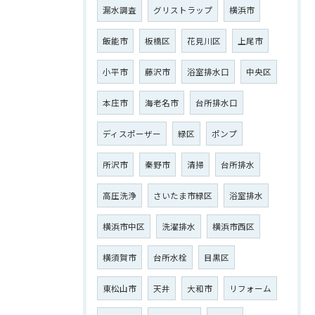
漏水調査
グリストラップ
横浜市
飯能市
板橋区
花見川区
上尾市
小平市
藤沢市
浴室排水口
中央区
本庄市
海老名市
台所排水口
ディスポーザー
緑区
ポンプ
所沢市
秦野市
清掃
台所排水
高圧洗浄
さいたま市緑区
浴室排水
横浜市中区
洗濯排水
横浜市西区
横須賀市
台所水栓
目黒区
東松山市
天井
大和市
リフォーム