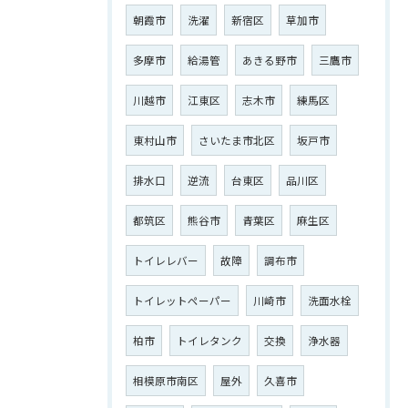
朝霞市
洗濯
新宿区
草加市
多摩市
給湯管
あきる野市
三鷹市
川越市
江東区
志木市
練馬区
東村山市
さいたま市北区
坂戸市
排水口
逆流
台東区
品川区
都筑区
熊谷市
青葉区
麻生区
トイレレバー
故障
調布市
トイレットペーパー
川崎市
洗面水栓
柏市
トイレタンク
交換
浄水器
相模原市南区
屋外
久喜市