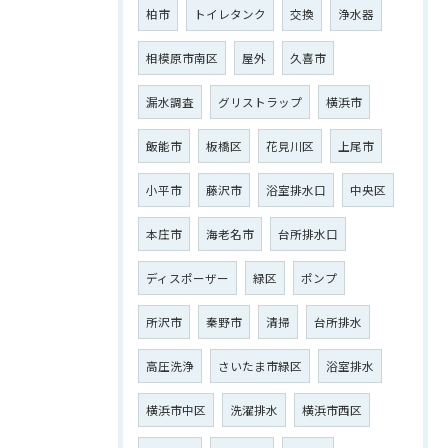
柏市
トイレタンク
交換
浄水器
相模原市南区
屋外
久喜市
漏水調査
グリストラップ
横浜市
飯能市
板橋区
花見川区
上尾市
小平市
藤沢市
浴室排水口
中央区
本庄市
海老名市
台所排水口
ディスポーザー
緑区
ポンプ
所沢市
秦野市
清掃
台所排水
高圧洗浄
さいたま市緑区
浴室排水
横浜市中区
洗濯排水
横浜市西区