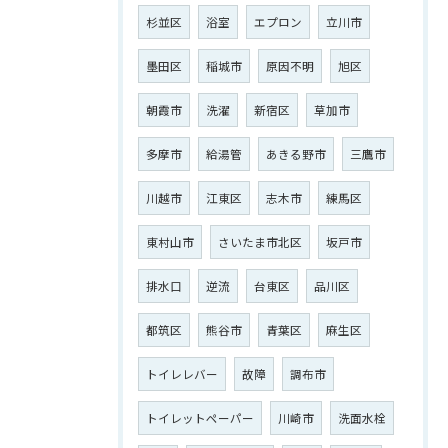
杉並区
浴室
エプロン
立川市
墨田区
稲城市
原因不明
旭区
朝霞市
洗濯
新宿区
草加市
多摩市
給湯管
あきる野市
三鷹市
川越市
江東区
志木市
練馬区
東村山市
さいたま市北区
坂戸市
排水口
逆流
台東区
品川区
都筑区
熊谷市
青葉区
麻生区
トイレレバー
故障
調布市
トイレットペーパー
川崎市
洗面水栓