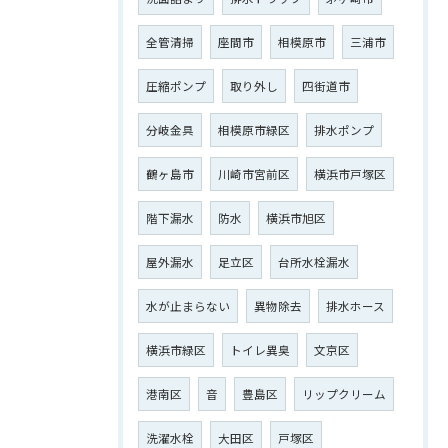
全管清掃
座間市
相模原市
三浦市
圧縮ポンプ
取り外し
四街道市
分岐金具
相模原市緑区
排水ポンプ
鶴ヶ島市
川崎市宮前区
横浜市戸塚区
階下漏水
防水
横浜市旭区
屋外漏水
足立区
台所水栓漏水
水が止まらない
異物除去
排水ホース
横浜市緑区
トイレ異臭
文京区
港南区
音
豊島区
リップクリーム
洗濯水栓
大田区
戸塚区