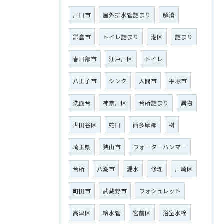
川口市
屋外排水管詰まり
解消
鎌倉市
トイレ詰まり
港区
詰まり
春日部市
江戸川区
トイレ
八王子市
シンク
入間市
平塚市
洗面台
神奈川区
台所詰まり
異物
世田谷区
蛇口
西多摩郡
桝
埼玉県
狭山市
ウォーターハンマー
台所
八潮市
漏水
修理
川崎区
町田市
武蔵野市
ウォシュレット
高津区
給水管
宮前区
浴室水栓