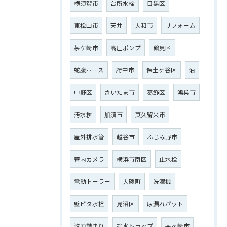
横須賀市
台所水栓
目黒区
東松山市
天井
大和市
リフォーム
茅ケ崎市
高圧ポンプ
鶴見区
ご相談はこちら
蛇腹ホース
府中市
保土ヶ谷区
油
中野区
さいたま市
葛飾区
鴻巣市
汚水桝
加須市
東久留米市
屋外排水管
越谷市
ふじみ野市
管内カメラ
横浜市南区
止水栓
電動トーラー
大磯町
洗濯機
壁ピタ水栓
見沼区
尿漏れパット
洗面詰まり
排水トラップ
茅ヶ崎市