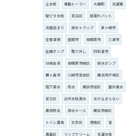
止水栓
電動トーラー
大磯町
洗濯機
壁ピタ水栓
見沼区
尿漏れパット
洗面詰まり
排水トラップ
茅ヶ崎市
全管清掃
座間市
相模原市
三浦市
圧縮ポンプ
取り外し
四街道市
分岐金具
相模原市緑区
排水ポンプ
鶴ヶ島市
川崎市宮前区
横浜市戸塚区
階下漏水
防水
横浜市旭区
屋外漏水
足立区
台所水栓漏水
水が止まらない
異物除去
排水ホース
横浜市緑区
トイレ異臭
文京区
港南区
音
豊島区
リップクリーム
洗濯水栓