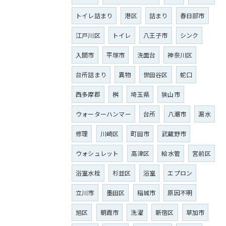
トイレ詰まり
港区
詰まり
春日部市
江戸川区
トイレ
八王子市
シンク
入間市
平塚市
洗面台
神奈川区
台所詰まり
異物
世田谷区
蛇口
西多摩郡
桝
埼玉県
狭山市
ウォーターハンマー
台所
八潮市
漏水
修理
川崎区
町田市
武蔵野市
ウォシュレット
高津区
給水管
宮前区
浴室水栓
杉並区
浴室
エプロン
立川市
墨田区
稲城市
原因不明
旭区
朝霞市
洗濯
新宿区
草加市