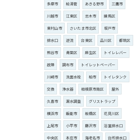
多摩市
給湯管
あきる野市
三鷹市
川越市
江東区
志木市
練馬区
東村山市
さいたま市北区
坂戸市
排水口
逆流
台東区
品川区
都筑区
熊谷市
青葉区
麻生区
トイレレバー
故障
調布市
トイレットペーパー
川崎市
洗面水栓
柏市
トイレタンク
交換
浄水器
相模原市南区
屋外
久喜市
漏水調査
グリストラップ
横浜市
飯能市
板橋区
花見川区
上尾市
小平市
藤沢市
浴室排水口
中央区
本庄市
海老名市
台所排水口