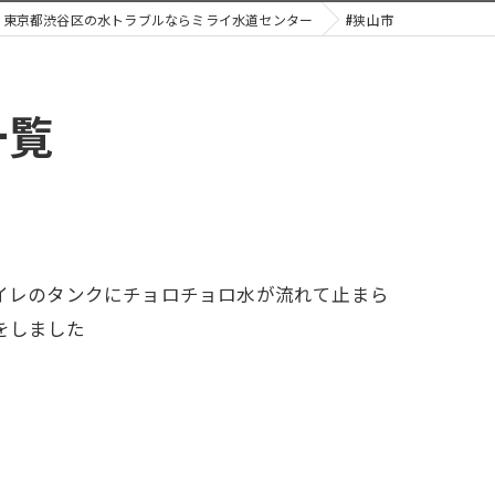
東京都渋谷区の水トラブルならミライ水道センター
#狭山市
一覧
イレのタンクにチョロチョロ水が流れて止まら
をしました