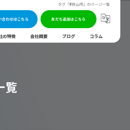
タグ『#狭山市』のページ一覧
い合わせはこちら
友だち追加はこちら
社の特徴
会社概要
ブログ
コラム
まり
水調査
一覧
湯器
口
イレ