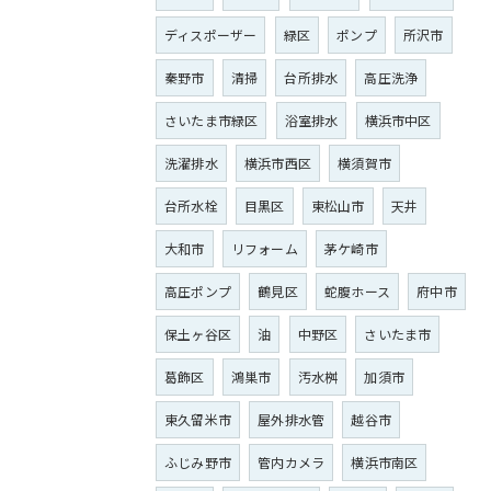
ディスポーザー
緑区
ポンプ
所沢市
秦野市
清掃
台所排水
高圧洗浄
さいたま市緑区
浴室排水
横浜市中区
洗濯排水
横浜市西区
横須賀市
台所水栓
目黒区
東松山市
天井
大和市
リフォーム
茅ケ崎市
高圧ポンプ
鶴見区
蛇腹ホース
府中市
保土ヶ谷区
油
中野区
さいたま市
葛飾区
鴻巣市
汚水桝
加須市
東久留米市
屋外排水管
越谷市
ふじみ野市
管内カメラ
横浜市南区