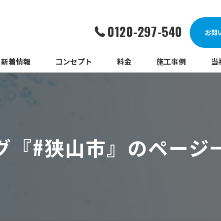
0120-297-540
お問
新着情報
コンセプト
料金
施工事例
当
詰
漏
グ『#狭山市』のページ
給
蛇
ト