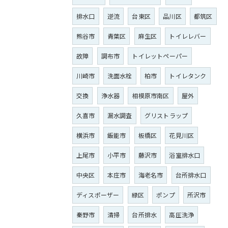
排水口
逆流
台東区
品川区
都筑区
熊谷市
青葉区
麻生区
トイレレバー
故障
調布市
トイレットペーパー
川崎市
洗面水栓
柏市
トイレタンク
交換
浄水器
相模原市南区
屋外
久喜市
漏水調査
グリストラップ
横浜市
飯能市
板橋区
花見川区
上尾市
小平市
藤沢市
浴室排水口
中央区
本庄市
海老名市
台所排水口
ディスポーザー
緑区
ポンプ
所沢市
秦野市
清掃
台所排水
高圧洗浄