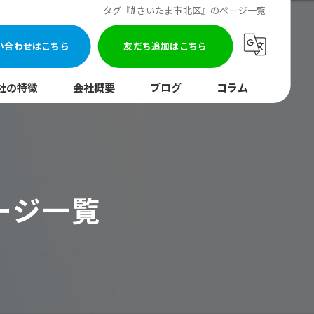
タグ『#さいたま市北区』のページ一覧
い合わせはこちら
友だち追加はこちら
社の特徴
会社概要
ブログ
コラム
まり
水調査
ージ一覧
湯器
口
イレ