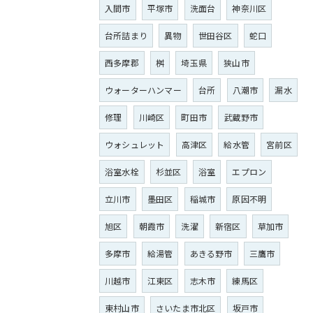
入間市
平塚市
洗面台
神奈川区
台所詰まり
異物
世田谷区
蛇口
西多摩郡
桝
埼玉県
狭山市
ウォーターハンマー
台所
八潮市
漏水
修理
川崎区
町田市
武蔵野市
ウォシュレット
高津区
給水管
宮前区
浴室水栓
杉並区
浴室
エプロン
立川市
墨田区
稲城市
原因不明
旭区
朝霞市
洗濯
新宿区
草加市
多摩市
給湯管
あきる野市
三鷹市
川越市
江東区
志木市
練馬区
東村山市
さいたま市北区
坂戸市