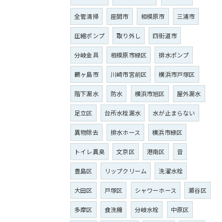
全管清掃
座間市
相模原市
三浦市
圧縮ポンプ
取り外し
四街道市
分岐金具
相模原市緑区
排水ポンプ
鶴ヶ島市
川崎市宮前区
横浜市戸塚区
階下漏水
防水
横浜市旭区
屋外漏水
足立区
台所水栓漏水
水が止まらない
異物除去
排水ホース
横浜市緑区
トイレ異臭
文京区
港南区
音
豊島区
リップクリーム
洗濯水栓
大田区
戸塚区
シャワーホース
瀬谷区
多摩区
食洗機
分岐水栓
中原区