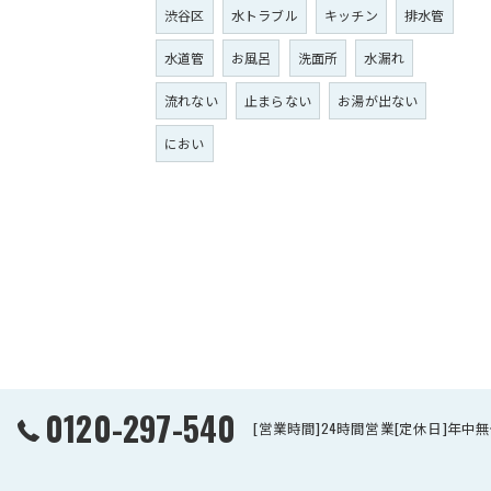
渋谷区
水トラブル
キッチン
排水管
水道管
お風呂
洗面所
水漏れ
流れない
止まらない
お湯が出ない
におい
0120-297-540
[営業時間]24時間営業[定休日]年中