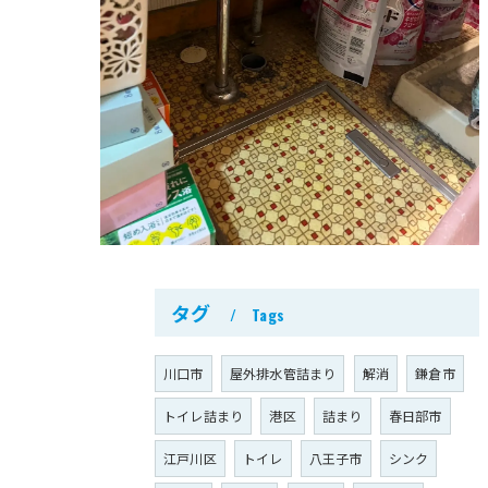
タグ
Tags
川口市
屋外排水管詰まり
解消
鎌倉市
トイレ詰まり
港区
詰まり
春日部市
江戸川区
トイレ
八王子市
シンク