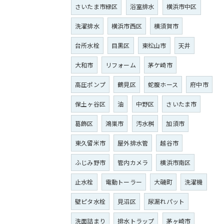
さいたま市緑区
浴室排水
横浜市中区
洗濯排水
横浜市西区
横須賀市
台所水栓
目黒区
東松山市
天井
大和市
リフォーム
茅ケ崎市
高圧ポンプ
鶴見区
蛇腹ホース
府中市
保土ヶ谷区
油
中野区
さいたま市
葛飾区
鴻巣市
汚水桝
加須市
東久留米市
屋外排水管
越谷市
ふじみ野市
管内カメラ
横浜市南区
止水栓
電動トーラー
大磯町
洗濯機
壁ピタ水栓
見沼区
尿漏れパット
洗面詰まり
排水トラップ
茅ヶ崎市