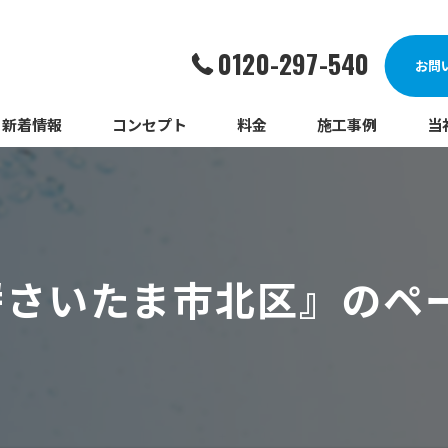
0120-297-540
お問
新着情報
コンセプト
料金
施工事例
当
詰
漏
#さいたま市北区』のペ
給
蛇
ト