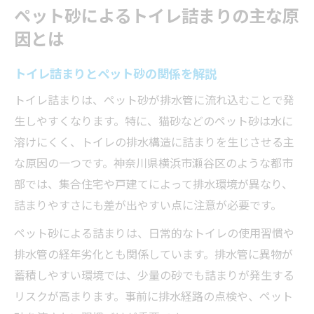
トイレ詰まりを防ぐ排水構造の基礎知識
ペット砂によるトイレ詰まりの主な原
ご自宅の排水構造から読み解く詰まりの仕組み
因とは
トイレ詰まりに影響する排水構造の特徴と
は
トイレ詰まりとペット砂の関係を解説
排水経路でトイレ詰まりが起こるポイント
トイレ詰まりは、ペット砂が排水管に流れ込むことで発
集合住宅と戸建ての排水構造とトイレ詰ま
生しやすくなります。特に、猫砂などのペット砂は水に
り
溶けにくく、トイレの排水構造に詰まりを生じさせる主
トイレ詰まり予防のための排水管点検方法
な原因の一つです。神奈川県横浜市瀬谷区のような都市
部では、集合住宅や戸建てによって排水環境が異なり、
ペット砂が詰まりやすい排水経路の見分け
詰まりやすさにも差が出やすい点に注意が必要です。
方
猫砂が詰まった時の安全な対処法を解説
ペット砂による詰まりは、日常的なトイレの使用習慣や
排水管の経年劣化とも関係しています。排水管に異物が
猫砂によるトイレ詰まり時の初期対応の手
蓄積しやすい環境では、少量の砂でも詰まりが発生する
順
リスクが高まります。事前に排水経路の点検や、ペット
トイレ詰まりで水を流す前に確認すべき点