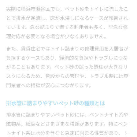
ペット砂を流す前に知っておきたい予防策
実際に横浜市瀬谷区でも、ペット砂をトイレに流したこ
トイレ詰まりを防ぐ猫砂選びと使い方の基
とで排水が逆流し、床が水浸しになるケースが報告され
本
ています。急な詰まりで慌てる利用者も多く、早急な修
理対応が必要となる場合が少なくありません。
日常でできるトイレ詰まり予防チェックポ
イント
また、賃貸住宅ではトイレ詰まりの修理費用を入居者が
ペット砂をトイレに流さない工夫で詰まり
負担するケースもあり、経済的な負担やトラブルにつな
防止
がることもあります。ペット砂の誤った処理が大きなリ
トイレ詰まりリスクを減らすこまめな掃除
スクになるため、普段からの管理や、トラブル時には専
方法
門業者への相談が安心につながります。
排水管を守るペット砂処理のおすすめアイ
排水管に詰まりやすいペット砂の種類とは
デア
排水管に詰まりやすいペット砂には、ベントナイト系や
ラバーカップや塩を使った解消法のコツ
鉱物系、紙製などさまざまな種類があります。特にベン
トイレ詰まりに効くラバーカップ正しい使
トナイト系は水分を含むと急速に固まる性質があり、ト
い方