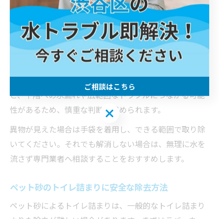
ット砂の場合は特に注意が必要です。排水口に異物が見
えていないか、便器の水位が普段より高くなっていない
かを観察します。
また、集合住宅の場合は自室だけでなく、他の階や部屋
で同様のトラブルが発生していないかも管理組合やご近
所に確認すると安心です。水を流して詰まりが悪化する
ご相談はこちら
と、下階への水漏れや広範囲なトラブルにつながる可能
性があるため、慎重な判断が求められます。
ご相談はこちら
異物が見えた場合は手袋を着用し、できる範囲で取り除
いてください。それでも解消しない場合は、無理に水を
流さず専門業者へ相談することをおすすめします。
ペット砂のトイレ詰まりに安全な除去方法
ペット砂によるトイレ詰まりは、一般的なトイレ詰まり