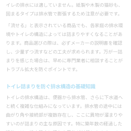
イレの排水には適していません。紙製や木製の猫砂も、
ペット砂のトイレ詰まりに塩が有効な理由
固まるタイプは排水管で膨張するため注意が必要です。
とは
「流せる」と表示されている商品でも、各家庭の排水環
トイレ詰まりの際のラバーカップ利用時の
境やトイレの構造によっては詰まりやすくなることがあ
注意点
ります。商品選びの際は、必ずメーカーの説明書を確認
塩を利用したトイレ詰まり解消の手順とコ
し、少量ずつ流すなどの工夫が求められます。万が一詰
ツ
まりを感じた場合は、早めに専門業者に相談することが
トイレ詰まり解消に失敗した時の次の対策
トラブル拡大を防ぐポイントです。
方法
トイレ詰まりを防ぐ排水構造の基礎知識
トイレの排水構造は、便器から排水管、さらに下水道へ
と続く複雑な仕組みになっています。排水管の途中には
曲がり角や接続部が複数存在し、ここに異物が溜まりや
すいのが詰まりの主な原因です。特に築年数の経過した