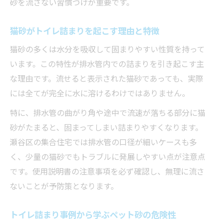
砂を流さない習慣づけが重要です。
ペット砂のトイレ詰まりに安全な除去方法
トイレ詰まりで避けるべき誤った対処例
猫砂がトイレ詰まりを起こす理由と特徴
自宅でできるトイレ詰まり危険回避のコツ
猫砂の多くは水分を吸収して固まりやすい性質を持って
トイレ詰まりで困った際に自分でできる作業手
います。この特性が排水管内での詰まりを引き起こす主
順
な理由です。流せると表示された猫砂であっても、実際
トイレ詰まり発生時に用意する道具と準備
には全てが完全に水に溶けるわけではありません。
ペット砂のトイレ詰まりを解消する作業手
特に、排水管の曲がり角や途中で流速が落ちる部分に猫
順
砂がたまると、固まってしまい詰まりやすくなります。
トイレ詰まり対策で排水管を傷付けない注
瀬谷区の集合住宅では排水管の口径が細いケースも多
意点
く、少量の猫砂でもトラブルに発展しやすい点が注意点
トイレ詰まり対応後の排水状態チェック方
です。使用説明書の注意事項を必ず確認し、無理に流さ
法
ないことが予防策となります。
ペット砂によるトイレ詰まり再発防止のコ
ツ
トイレ詰まり事例から学ぶペット砂の危険性