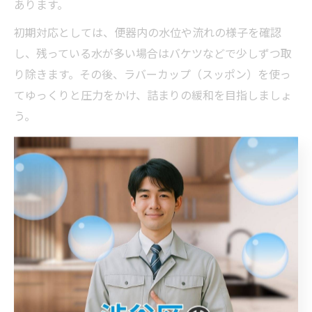
あります。
初期対応としては、便器内の水位や流れの様子を確認
し、残っている水が多い場合はバケツなどで少しずつ取
り除きます。その後、ラバーカップ（スッポン）を使っ
てゆっくりと圧力をかけ、詰まりの緩和を目指しましょ
う。
この時、強く押し込むのではなく、ゆっくりと押して引
く動作を繰り返すことがポイントです。ペット砂は水に
溶けにくく、勢いよく押すと排水管の奥まで押し込まれ
てしまうことがあるため、慎重な作業が必要です。
トイレ詰まりで水を流す前に確認すべき点
トイレ詰まりが疑われる際、無理にレバーを回して水を
流す前に必ず状況を確認しましょう。詰まりの原因がペ