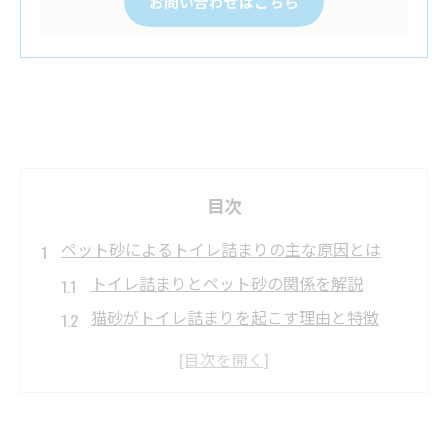
お問い合わせはこちら
目次
ペット砂によるトイレ詰まりの主な原因とは
トイレ詰まりとペット砂の関係を解説
猫砂がトイレ詰まりを起こす理由と特徴
トイレ詰まり事例から学ぶペット砂の危険
性
排水管に詰まりやすいペット砂の種類とは