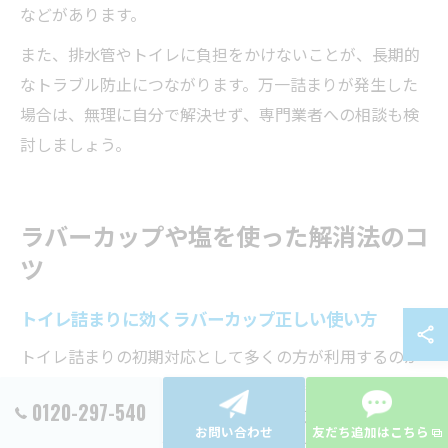
などがあります。
また、排水管やトイレに負担をかけないことが、長期的
なトラブル防止につながります。万一詰まりが発生した
場合は、無理に自分で解決せず、専門業者への相談も検
討しましょう。
ラバーカップや塩を使った解消法のコ
ツ
トイレ詰まりに効くラバーカップ正しい使い方
トイレ詰まりの初期対応として多くの方が利用するのが
ラバーカップです。ラバーカップは便器の排水口に密着
0120-297-540
させて、押し引きすることで詰まりの原因物を動かし、
お問い合わせ
友だち追加はこちら
水の流れを一時的に回復させる道具です。神奈川県横浜