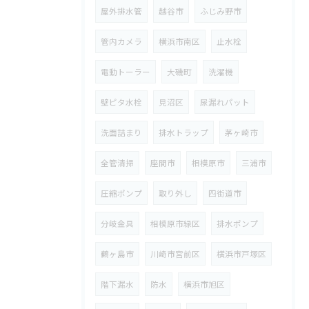
屋外排水管
越谷市
ふじみ野市
管内カメラ
横浜市南区
止水栓
電動トーラー
大磯町
洗濯機
壁ピタ水栓
見沼区
尿漏れパット
洗面詰まり
排水トラップ
茅ヶ崎市
全管清掃
座間市
相模原市
三浦市
圧縮ポンプ
取り外し
四街道市
分岐金具
相模原市緑区
排水ポンプ
鶴ヶ島市
川崎市宮前区
横浜市戸塚区
階下漏水
防水
横浜市旭区