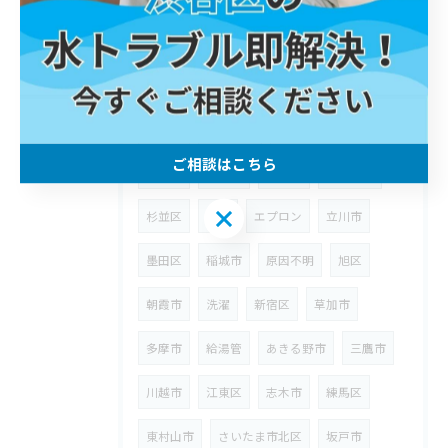
埼玉県
狭山市
ウォーターハンマー
台所
八潮市
漏水
修理
川崎区
町田市
武蔵野市
ウォシュレット
ご相談はこちら
高津区
給水管
宮前区
浴室水栓
ご相談はこちら
杉並区
浴室
エプロン
立川市
墨田区
稲城市
原因不明
旭区
朝霞市
洗濯
新宿区
草加市
多摩市
給湯管
あきる野市
三鷹市
川越市
江東区
志木市
練馬区
東村山市
さいたま市北区
坂戸市