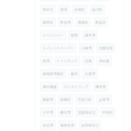
排水口
逆流
台東区
品川区
都筑区
熊谷市
青葉区
麻生区
トイレレバー
故障
調布市
トイレットペーパー
川崎市
洗面水栓
柏市
トイレタンク
交換
浄水器
相模原市南区
屋外
久喜市
漏水調査
グリストラップ
横浜市
飯能市
板橋区
花見川区
上尾市
小平市
藤沢市
浴室排水口
中央区
本庄市
海老名市
台所排水口