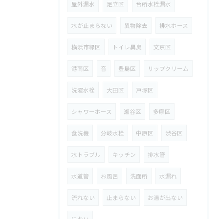
屋外漏水
足立区
台所水栓漏水
水が止まらない
異物除去
排水ホース
横浜市緑区
トイレ異臭
文京区
港南区
音
豊島区
リップクリーム
洗濯水栓
大田区
戸塚区
シャワーホース
瀬谷区
多摩区
食洗機
分岐水栓
中原区
渋谷区
水トラブル
キッチン
排水管
水道管
お風呂
洗面所
水漏れ
流れない
止まらない
お湯が出ない
におい