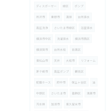
ディスポーザー
緑区
ポンプ
所沢市
秦野市
清掃
台所排水
高圧洗浄
さいたま市緑区
浴室排水
横浜市中区
洗濯排水
横浜市西区
横須賀市
台所水栓
目黒区
東松山市
天井
大和市
リフォーム
茅ケ崎市
高圧ポンプ
鶴見区
蛇腹ホース
府中市
保土ヶ谷区
油
中野区
さいたま市
葛飾区
鴻巣市
汚水桝
加須市
東久留米市