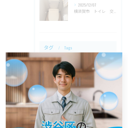
2025/12/07
横須賀市 トイレ 交換
タグ
Tags
川口市
屋外排水管詰まり
解消
鎌倉市
トイレ詰まり
港区
詰まり
春日部市
江戸川区
トイレ
八王子市
シンク
入間市
平塚市
洗面台
神奈川区
台所詰まり
異物
世田谷区
蛇口
西多摩郡
桝