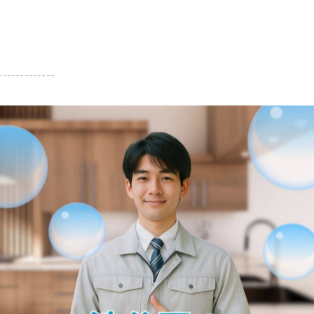
-------------
一覧に戻る
関連タグ
#宮前区
#台所
#水漏れ