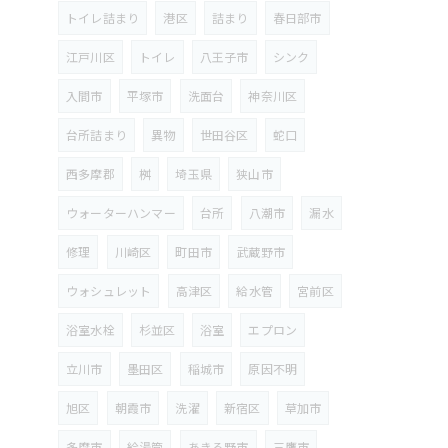
トイレ詰まり
港区
詰まり
春日部市
江戸川区
トイレ
八王子市
シンク
入間市
平塚市
洗面台
神奈川区
台所詰まり
異物
世田谷区
蛇口
西多摩郡
桝
埼玉県
狭山市
ウォーターハンマー
台所
八潮市
漏水
修理
川崎区
町田市
武蔵野市
ウォシュレット
高津区
給水管
宮前区
浴室水栓
杉並区
浴室
エプロン
立川市
墨田区
稲城市
原因不明
旭区
朝霞市
洗濯
新宿区
草加市
多摩市
給湯管
あきる野市
三鷹市