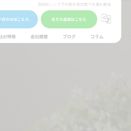
宮前区シンク下の排水栓交換で水漏れ解消
い合わせはこちら
友だち追加はこちら
社の特徴
会社概要
ブログ
コラム
まり
水調査
湯器
口
イレ