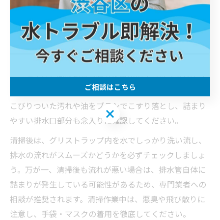
排水詰まり解消のためのグリストラップ清掃手順
排水詰まりを根本から解消するには、グリストラップの
正しい清掃手順を理解し、実践することが重要です。ま
ず、グリストラップ内のゴミ受けバスケットを取り外
し、溜まった固形物や油脂分を専用のスコップやバケツ
ご相談はこちら
で丁寧に取り除きます。次に、内部の仕切り板や壁面に
こびりついた汚れや油をブラシでこすり落とし、詰まり
ご相談はこちら
やすい排水口部分も念入りに確認してください。
清掃後は、グリストラップ内を水でしっかり洗い流し、
排水の流れがスムーズかどうかを必ずチェックしましょ
う。万が一、清掃後も流れが悪い場合は、排水管自体に
詰まりが発生している可能性があるため、専門業者への
相談が推奨されます。清掃作業中は、悪臭や飛び散りに
注意し、手袋・マスクの着用を徹底してください。