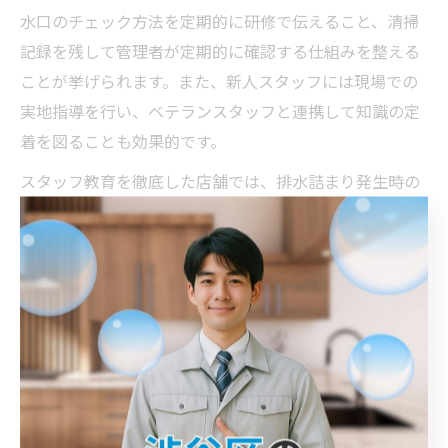
水口のチェック方法を定期的に研修で伝えること、清掃
記録を残して管理者が定期的に確認する仕組みを整える
ことが挙げられます。また、新人スタッフには現場での
実地指導を行い、ベテランスタッフと連携して知識の定
着を図ることも効果的です。
スタッフ教育を徹底した店舗では、排水詰まり発生時の
初動対応が迅速かつ的確になり、重大なトラブルを未然
に防げるようになったという例も見られます。教育体制
の強化は、店舗運営の安定とコスト削減にも直結する重
要な取り組みです。
青葉区でグリストラップ清掃を成功さ
せるコツ