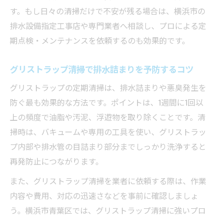
法
す。もし日々の清掃だけで不安が残る場合は、横浜市の
排水詰まりトラブル時に確認すべき注意事
排水設備指定工事店や専門業者へ相談し、プロによる定
項
期点検・メンテナンスを依頼するのも効果的です。
排水詰まりを悪化させないための自己対応
法
グリストラップ清掃で排水詰まりを予防するコツ
業者へ排水詰まり修理を依頼する前の準備
グリストラップの定期清掃は、排水詰まりや悪臭発生を
排水詰まり時に避けたいNG対応例の紹介
防ぐ最も効果的な方法です。ポイントは、1週間に1回以
グリストラップ清掃業者選びの新常識を解説
上の頻度で油脂や汚泥、浮遊物を取り除くことです。清
排水詰まり対応力で選ぶ業者の見極めポイ
掃時は、バキュームや専用の工具を使い、グリストラッ
ント
プ内部や排水管の目詰まり部分までしっかり洗浄すると
再発防止につながります。
排水詰まりトラブルに強い信頼業者の特徴
排水詰まり費用の透明性をチェックする方
また、グリストラップ清掃を業者に依頼する際は、作業
法
内容や費用、対応の迅速さなどを事前に確認しましょ
排水詰まり実績が豊富な業者選定の基準
う。横浜市青葉区では、グリストラップ清掃に強いプロ