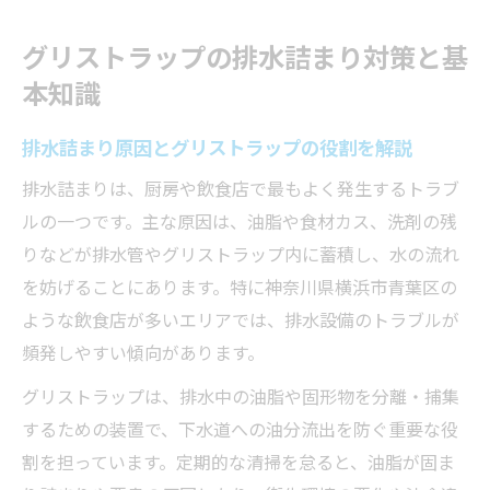
るコツ
グリストラップの排水詰まり対策と基
排水詰まり発生時の初期対応と注意点まと
本知識
め
排水詰まりを防ぐための日常点検ポイント
排水詰まり原因とグリストラップの役割を解説
飲食店に欠かせない排水詰まり防止法
排水詰まりは、厨房や飲食店で最もよく発生するトラブ
排水詰まりを防ぐ飲食店の清掃ルールの実
ルの一つです。主な原因は、油脂や食材カス、洗剤の残
践法
りなどが排水管やグリストラップ内に蓄積し、水の流れ
排水詰まり予防に役立つ厨房管理のポイン
を妨げることにあります。特に神奈川県横浜市青葉区の
ト
ような飲食店が多いエリアでは、排水設備のトラブルが
排水詰まりが原因で起こるトラブルを未然
頻発しやすい傾向があります。
に防ぐ
グリストラップは、排水中の油脂や固形物を分離・捕集
排水詰まりに強い清掃業者の選び方とは
するための装置で、下水道への油分流出を防ぐ重要な役
排水詰まり対策を強化するスタッフ教育の
割を担っています。定期的な清掃を怠ると、油脂が固ま
重要性