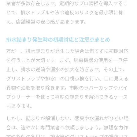
業者が多数存在します。定期的なプロ清掃を導入するこ
排水詰まりトラブル時の迅速対応の重要性
とで、排水トラブルや法令違反のリスクを最小限に抑
信頼できる業者が行う排水詰まり解決の流れ
え、店舗経営の安心感が高まります。
排水詰まり解決のための現地調査と見積も
り手順
排水詰まり発生時の初期対応と注意点まとめ
排水詰まり解消作業の具体的な流れを解説
万が一、排水詰まりが発生した場合は慌てずに初期対応
排水詰まり清掃後の確認とアフターケアの
を行うことが大切です。まず、厨房機器の使用を一旦停
重要性
止し、排水の逆流や漏水の拡大を防ぎます。その上で、
排水詰まり再発防止に向けたプロの提案と
グリストラップや排水口の目視点検を行い、目に見える
は
異物や油脂を取り除きます。市販のラバーカップやパイ
業者による排水詰まり対応中の説明ポイン
プクリーナーを使って軽度の詰まりを解消できるケース
ト
もあります。
しかし、詰まりが解消しない、悪臭や水漏れがひどい場
合は、速やかに専門業者へ依頼しましょう。無理な力作
業や薬剤の多用は、排水管やグリストラップの損傷リス