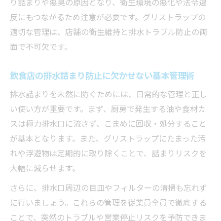
り詰まりや悪臭の原因となり、衛生環境の悪化や法令違
青葉区でグリストラップ清掃を成功させるコツ
反にもつながるため注意が必要です。グリストラップの
適切な管理は、店舗の衛生維持と排水トラブル防止の両
排水詰まり解消のためのグリストラップ清
面で不可欠です。
掃手順
排水詰まりを防ぐための定期清掃のタイミ
飲食店の排水詰まり防止に欠かせない基本管理術
ング
排水詰まりを未然に防ぐためには、日常的な管理と正し
排水詰まりトラブルを減らす業者との連携
い使い方が重要です。まず、厨房で発生する油や食材カ
法
スは極力排水口に流さず、こまめに回収・処分すること
排水詰まりリスクを減らすメンテナンスの
が基本となります。また、グリストラップにたまった汚
秘訣
れや浮遊物は定期的に取り除くことで、詰まりリスクを
グリストラップ清掃の業者依頼前後の注意
大幅に減らせます。
点
さらに、排水口周辺の目皿やフィルターの清掃も忘れず
排水詰まりが起きた時の応急処置と注意点
に行いましょう。これらの管理を従業員全員で徹底する
排水詰まり発生時にすぐできる応急対応方
ことで、突然のトラブルや営業停止リスクを予防できま