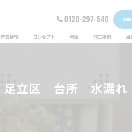
0120-297-540
お問
新着情報
コンセプト
料金
施工事例
当
詰
漏
足立区 台所 水漏れ
給
蛇
ト