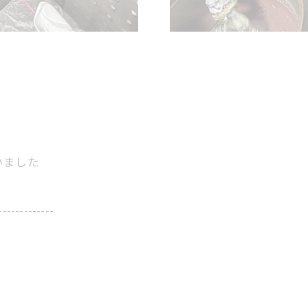
いました
-------------