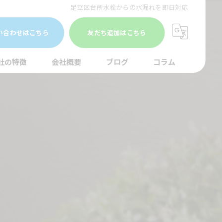
足立区台所水栓からの水漏れを即日対応
い合わせはこちら
友だち追加はこちら
社の特徴
会社概要
ブログ
コラム
まり
水調査
湯器
口
イレ