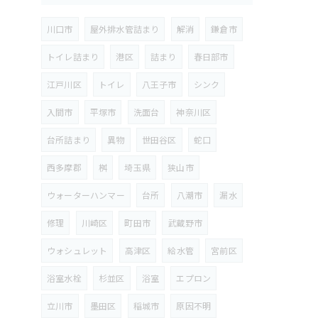
川口市
屋外排水管詰まり
解消
鎌倉市
トイレ詰まり
港区
詰まり
春日部市
江戸川区
トイレ
八王子市
シンク
入間市
平塚市
洗面台
神奈川区
台所詰まり
異物
世田谷区
蛇口
西多摩郡
桝
埼玉県
狭山市
ウォーターハンマー
台所
八潮市
漏水
修理
川崎区
町田市
武蔵野市
ウォシュレット
高津区
給水管
宮前区
浴室水栓
杉並区
浴室
エプロン
立川市
墨田区
稲城市
原因不明