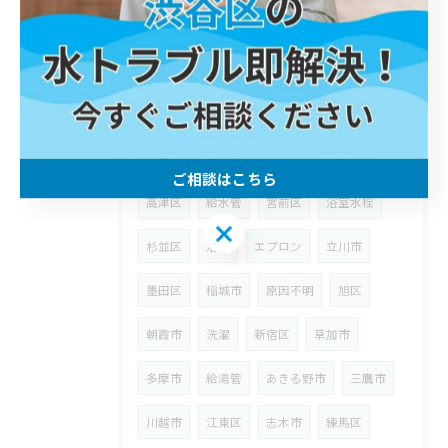
世田谷区
蛇口
西多摩郡
桝
埼玉県
狭山市
ウォーターハンマー
台所
八潮市
漏水
修理
川崎区
町田市
武蔵野市
ウォシュレット
ご相談はこちら
高津区
給水管
宮前区
浴室水栓
ご相談はこちら
杉並区
浴室
エプロン
立川市
墨田区
稲城市
原因不明
旭区
朝霞市
洗濯
新宿区
草加市
多摩市
給湯管
あきる野市
三鷹市
川越市
江東区
志木市
練馬区