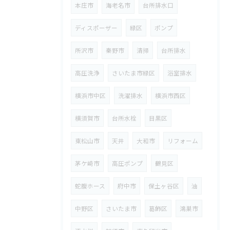
本庄市
海老名市
台所排水口
ディスポーザー
緑区
ポンプ
所沢市
秦野市
清掃
台所排水
高圧洗浄
さいたま市緑区
浴室排水
横浜市中区
洗濯排水
横浜市西区
横須賀市
台所水栓
目黒区
東松山市
天井
大和市
リフォーム
茅ケ崎市
高圧ポンプ
鶴見区
蛇腹ホース
府中市
保土ヶ谷区
油
中野区
さいたま市
葛飾区
鴻巣市