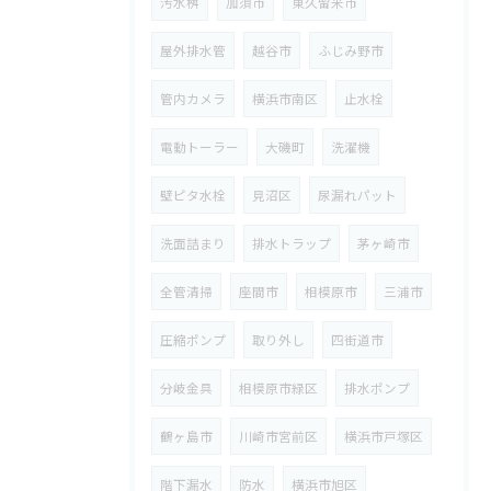
汚水桝
加須市
東久留米市
屋外排水管
越谷市
ふじみ野市
管内カメラ
横浜市南区
止水栓
電動トーラー
大磯町
洗濯機
壁ピタ水栓
見沼区
尿漏れパット
洗面詰まり
排水トラップ
茅ヶ崎市
全管清掃
座間市
相模原市
三浦市
圧縮ポンプ
取り外し
四街道市
分岐金具
相模原市緑区
排水ポンプ
鶴ヶ島市
川崎市宮前区
横浜市戸塚区
階下漏水
防水
横浜市旭区