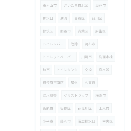
東村山市
さいたま市北区
坂戸市
排水口
逆流
台東区
品川区
都筑区
熊谷市
青葉区
麻生区
トイレレバー
故障
調布市
トイレットペーパー
川崎市
洗面水栓
柏市
トイレタンク
交換
浄水器
相模原市南区
屋外
久喜市
漏水調査
グリストラップ
横浜市
飯能市
板橋区
花見川区
上尾市
小平市
藤沢市
浴室排水口
中央区