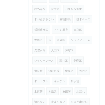
屋外漏水
足立区
台所水栓漏水
水が止まらない
異物除去
排水ホース
横浜市緑区
トイレ異臭
文京区
港南区
音
豊島区
リップクリーム
洗濯水栓
大田区
戸塚区
シャワーホース
瀬谷区
多摩区
食洗機
分岐水栓
中原区
渋谷区
水トラブル
キッチン
排水管
水道管
お風呂
洗面所
水漏れ
流れない
止まらない
お湯が出ない