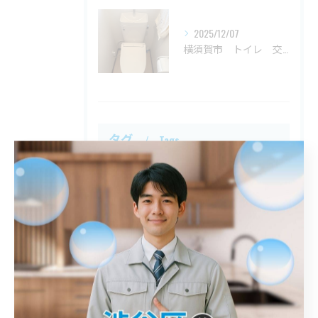
2025/12/07
横須賀市 トイレ 交換
タグ
Tags
川口市
屋外排水管詰まり
解消
鎌倉市
トイレ詰まり
港区
詰まり
春日部市
江戸川区
トイレ
八王子市
シンク
入間市
平塚市
洗面台
神奈川区
台所詰まり
異物