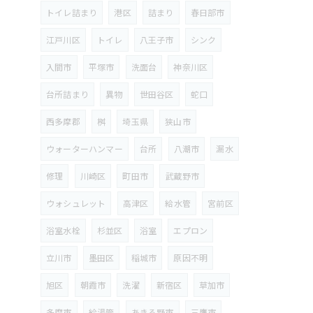
トイレ詰まり
港区
詰まり
春日部市
江戸川区
トイレ
八王子市
シンク
入間市
平塚市
洗面台
神奈川区
台所詰まり
異物
世田谷区
蛇口
西多摩郡
桝
埼玉県
狭山市
ウォーターハンマー
台所
八潮市
漏水
修理
川崎区
町田市
武蔵野市
ウォシュレット
高津区
給水管
宮前区
浴室水栓
杉並区
浴室
エプロン
立川市
墨田区
稲城市
原因不明
旭区
朝霞市
洗濯
新宿区
草加市
多摩市
給湯管
あきる野市
三鷹市