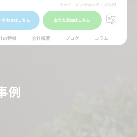
高津区 給水管漏水の止水事例
い合わせはこちら
友だち追加はこちら
社の特徴
会社概要
ブログ
コラム
まり
水調査
事例
湯器
口
イレ