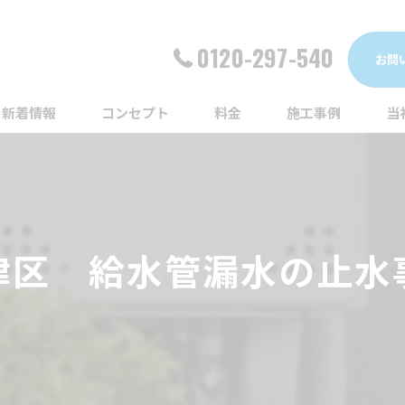
0120-297-540
お問
新着情報
コンセプト
料金
施工事例
当
詰
漏
津区 給水管漏水の止水
給
蛇
ト