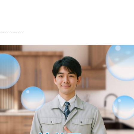
-------------
一覧に戻る
関連タグ
#高津区
#給水管
#水漏れ