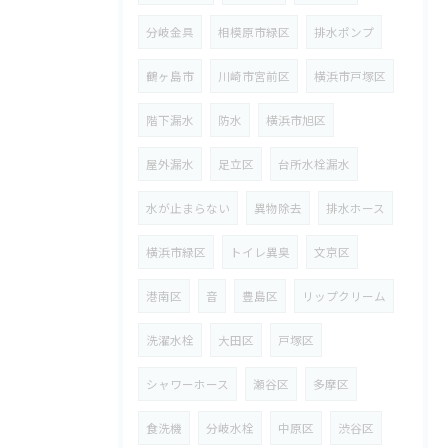
分岐金具
相模原市緑区
排水ポンプ
鶴ヶ島市
川崎市宮前区
横浜市戸塚区
階下漏水
防水
横浜市旭区
屋外漏水
足立区
台所水栓漏水
水が止まらない
異物除去
排水ホース
横浜市緑区
トイレ異臭
文京区
港南区
音
豊島区
リップクリーム
洗濯水栓
大田区
戸塚区
シャワーホース
瀬谷区
多摩区
食洗機
分岐水栓
中原区
渋谷区