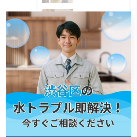
2025/12/08
調布市 浴室水栓 交換
2025/12/07
横須賀市 トイレ 交換
タグ
Tags
川口市
屋外排水管詰まり
解消
鎌倉市
トイレ詰まり
港区
詰まり