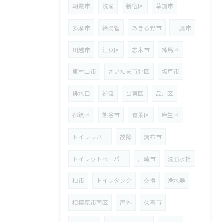
朝霞市
洗濯
新宿区
草加市
多摩市
給湯管
あきる野市
三鷹市
川越市
江東区
志木市
練馬区
東村山市
さいたま市北区
坂戸市
排水口
逆流
台東区
品川区
都筑区
熊谷市
青葉区
麻生区
トイレレバー
故障
調布市
トイレットペーパー
川崎市
洗面水栓
柏市
トイレタンク
交換
浄水器
相模原市南区
屋外
久喜市