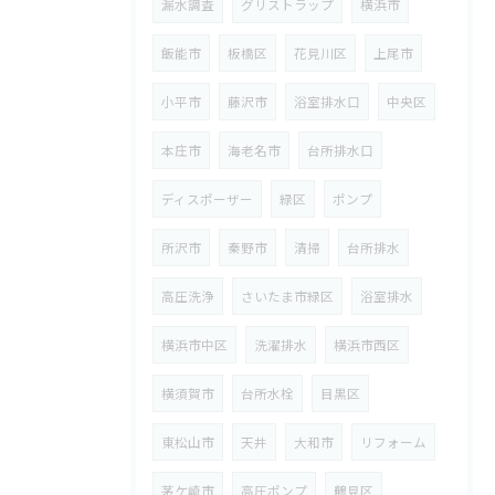
漏水調査
グリストラップ
横浜市
飯能市
板橋区
花見川区
上尾市
小平市
藤沢市
浴室排水口
中央区
本庄市
海老名市
台所排水口
ディスポーザー
緑区
ポンプ
所沢市
秦野市
清掃
台所排水
高圧洗浄
さいたま市緑区
浴室排水
横浜市中区
洗濯排水
横浜市西区
横須賀市
台所水栓
目黒区
東松山市
天井
大和市
リフォーム
茅ケ崎市
高圧ポンプ
鶴見区