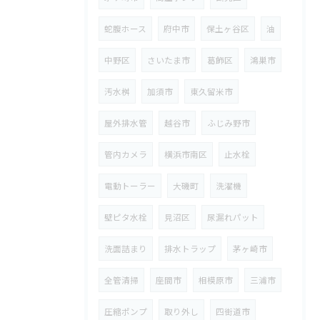
蛇腹ホース
府中市
保土ヶ谷区
油
中野区
さいたま市
葛飾区
鴻巣市
汚水桝
加須市
東久留米市
屋外排水管
越谷市
ふじみ野市
管内カメラ
横浜市南区
止水栓
電動トーラー
大磯町
洗濯機
壁ピタ水栓
見沼区
尿漏れパット
洗面詰まり
排水トラップ
茅ヶ崎市
全管清掃
座間市
相模原市
三浦市
圧縮ポンプ
取り外し
四街道市