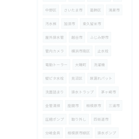
中野区
さいたま市
葛飾区
鴻巣市
汚水桝
加須市
東久留米市
屋外排水管
越谷市
ふじみ野市
管内カメラ
横浜市南区
止水栓
電動トーラー
大磯町
洗濯機
壁ピタ水栓
見沼区
尿漏れパット
洗面詰まり
排水トラップ
茅ヶ崎市
全管清掃
座間市
相模原市
三浦市
圧縮ポンプ
取り外し
四街道市
分岐金具
相模原市緑区
排水ポンプ