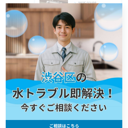
2025/12/08
調布市 浴室水栓 交換
2025/12/07
横須賀市 トイレ 交換
タグ
Tags
川口市
屋外排水管詰まり
解消
鎌倉市
トイレ詰まり
港区
詰まり
春日部市
江戸川区
トイレ
ご相談はこちら