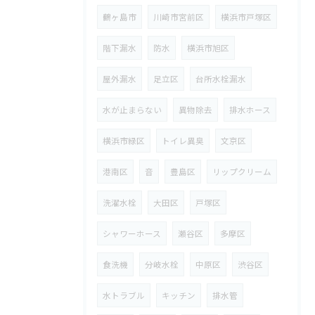
鶴ヶ島市
川崎市宮前区
横浜市戸塚区
階下漏水
防水
横浜市旭区
屋外漏水
足立区
台所水栓漏水
水が止まらない
異物除去
排水ホース
横浜市緑区
トイレ異臭
文京区
港南区
音
豊島区
リップクリーム
洗濯水栓
大田区
戸塚区
シャワーホース
瀬谷区
多摩区
食洗機
分岐水栓
中原区
渋谷区
水トラブル
キッチン
排水管