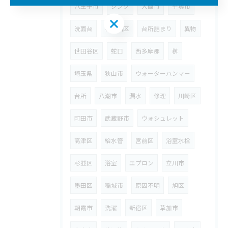
八王子市
シンク
入間市
平塚市
ご相談はこちら
洗面台
神奈川区
台所詰まり
異物
世田谷区
蛇口
西多摩郡
桝
埼玉県
狭山市
ウォーターハンマー
台所
八潮市
漏水
修理
川崎区
町田市
武蔵野市
ウォシュレット
高津区
給水管
宮前区
浴室水栓
杉並区
浴室
エプロン
立川市
墨田区
稲城市
原因不明
旭区
朝霞市
洗濯
新宿区
草加市