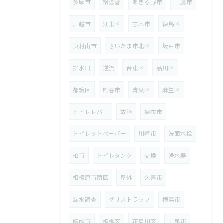
多摩市
給湯管
あきる野市
三鷹市
川越市
江東区
志木市
練馬区
東村山市
さいたま市北区
坂戸市
排水口
逆流
台東区
品川区
都筑区
熊谷市
青葉区
麻生区
トイレレバー
故障
調布市
トイレットペーパー
川崎市
洗面水栓
柏市
トイレタンク
交換
浄水器
相模原市南区
屋外
久喜市
漏水調査
グリストラップ
横浜市
飯能市
板橋区
花見川区
上尾市