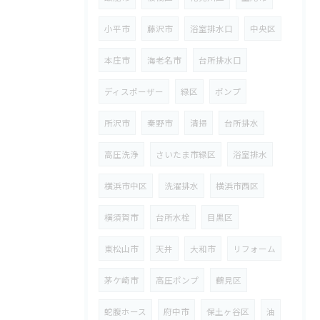
小平市
藤沢市
浴室排水口
中央区
本庄市
海老名市
台所排水口
ディスポーザー
緑区
ポンプ
所沢市
秦野市
清掃
台所排水
高圧洗浄
さいたま市緑区
浴室排水
横浜市中区
洗濯排水
横浜市西区
横須賀市
台所水栓
目黒区
東松山市
天井
大和市
リフォーム
茅ケ崎市
高圧ポンプ
鶴見区
蛇腹ホース
府中市
保土ヶ谷区
油