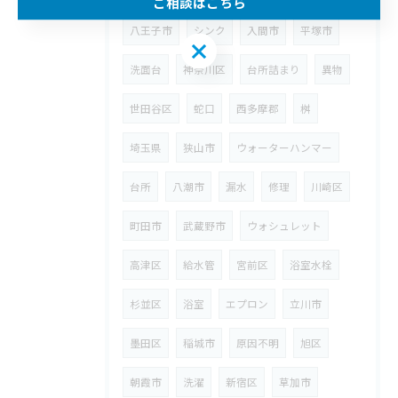
ご相談はこちら
八王子市
シンク
入間市
平塚市
ご相談はこちら
洗面台
神奈川区
台所詰まり
異物
世田谷区
蛇口
西多摩郡
桝
埼玉県
狭山市
ウォーターハンマー
台所
八潮市
漏水
修理
川崎区
町田市
武蔵野市
ウォシュレット
高津区
給水管
宮前区
浴室水栓
杉並区
浴室
エプロン
立川市
墨田区
稲城市
原因不明
旭区
朝霞市
洗濯
新宿区
草加市