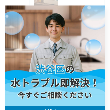
2025/12/08
調布市 浴室水栓 交換
2025/12/07
横須賀市 トイレ 交換
タグ
Tags
川口市
屋外排水管詰まり
解消
鎌倉市
トイレ詰まり
港区
詰まり
春日部市
江戸川区
トイレ