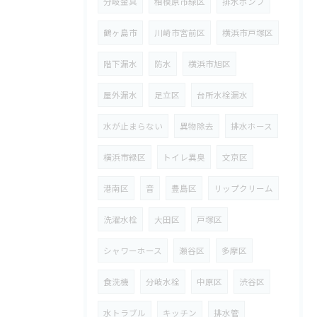
分岐金具
相模原市緑区
排水ポンプ
鶴ヶ島市
川崎市宮前区
横浜市戸塚区
階下漏水
防水
横浜市旭区
屋外漏水
足立区
台所水栓漏水
水が止まらない
異物除去
排水ホース
横浜市緑区
トイレ異臭
文京区
港南区
音
豊島区
リップクリーム
洗濯水栓
大田区
戸塚区
シャワーホース
瀬谷区
多摩区
食洗機
分岐水栓
中原区
渋谷区
水トラブル
キッチン
排水管