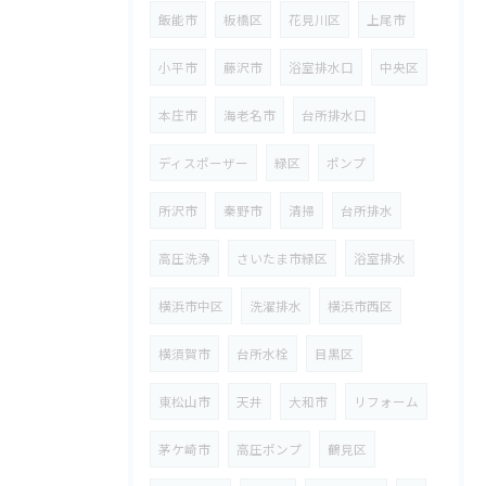
飯能市
板橋区
花見川区
上尾市
小平市
藤沢市
浴室排水口
中央区
本庄市
海老名市
台所排水口
ディスポーザー
緑区
ポンプ
所沢市
秦野市
清掃
台所排水
高圧洗浄
さいたま市緑区
浴室排水
横浜市中区
洗濯排水
横浜市西区
横須賀市
台所水栓
目黒区
東松山市
天井
大和市
リフォーム
茅ケ崎市
高圧ポンプ
鶴見区