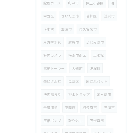
蛇腹ホース
府中市
保土ヶ谷区
油
中野区
さいたま市
葛飾区
鴻巣市
汚水桝
加須市
東久留米市
屋外排水管
越谷市
ふじみ野市
管内カメラ
横浜市南区
止水栓
電動トーラー
大磯町
洗濯機
壁ピタ水栓
見沼区
尿漏れパット
洗面詰まり
排水トラップ
茅ヶ崎市
全管清掃
座間市
相模原市
三浦市
圧縮ポンプ
取り外し
四街道市