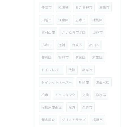
多摩市
給湯管
あきる野市
三鷹市
川越市
江東区
志木市
練馬区
東村山市
さいたま市北区
坂戸市
排水口
逆流
台東区
品川区
都筑区
熊谷市
青葉区
麻生区
トイレレバー
故障
調布市
トイレットペーパー
川崎市
洗面水栓
柏市
トイレタンク
交換
浄水器
相模原市南区
屋外
久喜市
漏水調査
グリストラップ
横浜市