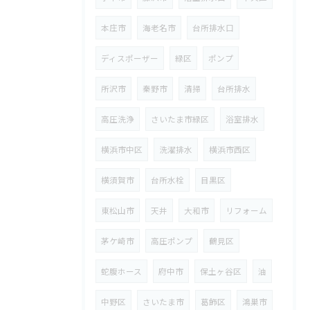
本庄市
海老名市
台所排水口
ディスポーザー
緑区
ポンプ
所沢市
秦野市
清掃
台所排水
高圧洗浄
さいたま市緑区
浴室排水
横浜市中区
洗濯排水
横浜市西区
横須賀市
台所水栓
目黒区
東松山市
天井
大和市
リフォーム
茅ケ崎市
高圧ポンプ
鶴見区
蛇腹ホース
府中市
保土ヶ谷区
油
中野区
さいたま市
葛飾区
鴻巣市