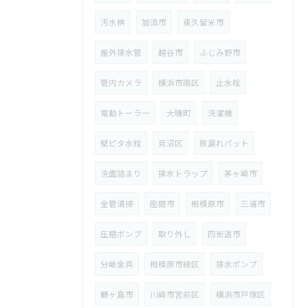
汚水桝
加須市
東久留米市
屋外排水管
越谷市
ふじみ野市
管内カメラ
横浜市南区
止水栓
電動トーラー
大磯町
洗濯機
壁ピタ水栓
見沼区
尿漏れパット
洗面詰まり
排水トラップ
茅ヶ崎市
全管清掃
座間市
相模原市
三浦市
圧縮ポンプ
取り外し
四街道市
分岐金具
相模原市緑区
排水ポンプ
鶴ヶ島市
川崎市宮前区
横浜市戸塚区