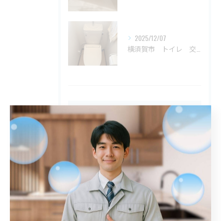
2025/12/07
横須賀市 トイレ 交換
タグ
Tags
川口市
屋外排水管詰まり
解消
鎌倉市
トイレ詰まり
港区
詰まり
春日部市
江戸川区
トイレ
八王子市
シンク
入間市
平塚市