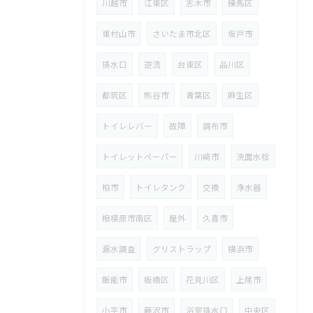
川越市
江東区
志木市
練馬区
東村山市
さいたま市北区
坂戸市
排水口
逆流
台東区
品川区
都筑区
熊谷市
青葉区
麻生区
トイレレバー
故障
調布市
トイレットペーパー
川崎市
洗面水栓
柏市
トイレタンク
交換
浄水器
相模原市南区
屋外
久喜市
漏水調査
グリストラップ
横浜市
飯能市
板橋区
花見川区
上尾市
小平市
藤沢市
浴室排水口
中央区