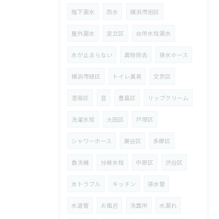
階下漏水
防水
横浜市旭区
屋外漏水
足立区
台所水栓漏水
水が止まらない
異物除去
排水ホース
横浜市緑区
トイレ異臭
文京区
港南区
音
豊島区
リップクリーム
洗濯水栓
大田区
戸塚区
シャワーホース
瀬谷区
多摩区
食洗機
分岐水栓
中原区
渋谷区
水トラブル
キッチン
排水管
水道管
お風呂
洗面所
水漏れ