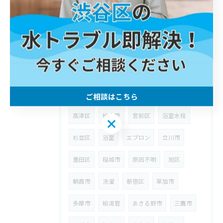
洗面台
神奈川区
台所詰まり
異物
世田谷区
蛇口
西多摩郡
桝
埼玉県
狭山市
ウォーターハンマー
台所
八潮市
漏水
修理
川崎区
町田市
武蔵野市
ウォシュレット
ご相談はこちら
高津区
給水管
宮前区
浴室水栓
ご相談はこちら
杉並区
浴室
エプロン
立川市
墨田区
稲城市
原因不明
旭区
朝霞市
洗濯
新宿区
草加市
多摩市
給湯管
あきる野市
三鷹市