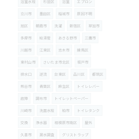
浴室水栓
杉並区
浴室
エプロン
立川市
墨田区
稲城市
原因不明
旭区
朝霞市
洗濯
新宿区
草加市
多摩市
給湯管
あきる野市
三鷹市
川越市
江東区
志木市
練馬区
東村山市
さいたま市北区
坂戸市
排水口
逆流
台東区
品川区
都筑区
熊谷市
青葉区
麻生区
トイレレバー
故障
調布市
トイレットペーパー
川崎市
洗面水栓
柏市
トイレタンク
交換
浄水器
相模原市南区
屋外
久喜市
漏水調査
グリストラップ