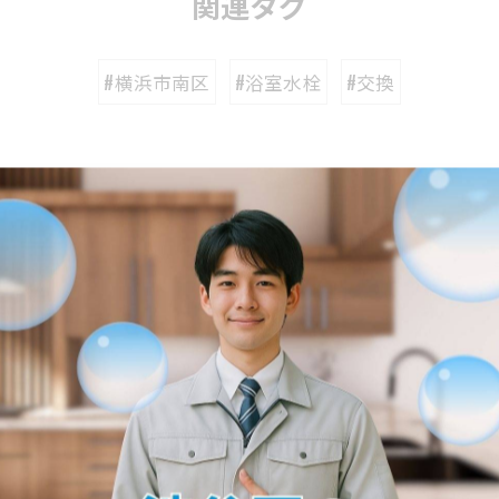
関連タグ
#横浜市南区
#浴室水栓
#交換