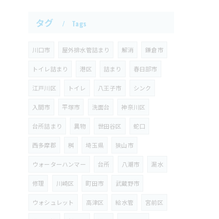
タグ
Tags
川口市
屋外排水管詰まり
解消
鎌倉市
トイレ詰まり
港区
詰まり
春日部市
江戸川区
トイレ
八王子市
シンク
入間市
平塚市
洗面台
神奈川区
台所詰まり
異物
世田谷区
蛇口
西多摩郡
桝
埼玉県
狭山市
ウォーターハンマー
台所
八潮市
漏水
修理
川崎区
町田市
武蔵野市
ウォシュレット
高津区
給水管
宮前区