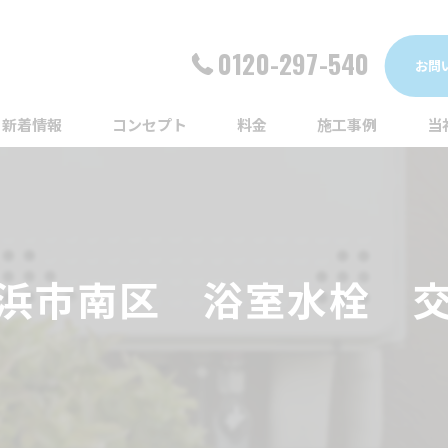
0120-297-540
お問
新着情報
コンセプト
料金
施工事例
当
詰
漏
浜市南区 浴室水栓 
給
蛇
ト