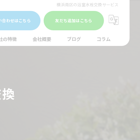
横浜南区の浴室水栓交換サービス
い合わせはこちら
友だち追加はこちら
社の特徴
会社概要
ブログ
コラム
まり
水調査
交換
湯器
口
イレ