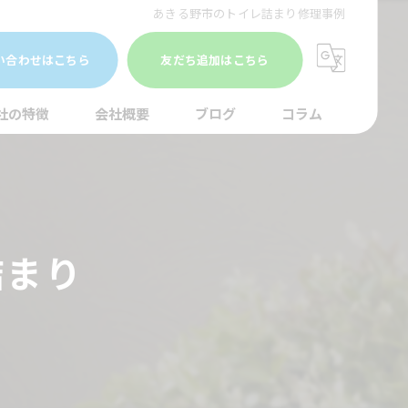
あきる野市のトイレ詰まり修理事例
い合わせはこちら
友だち追加はこちら
社の特徴
会社概要
ブログ
コラム
まり
水調査
詰まり
湯器
口
イレ