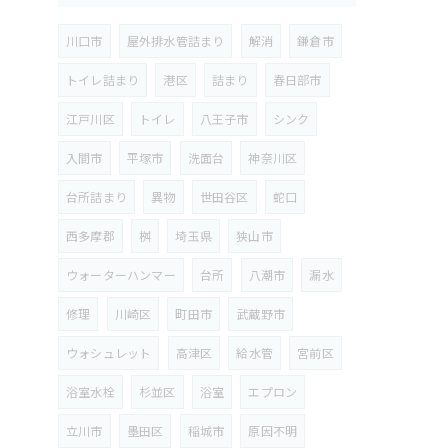
川口市
屋外排水管詰まり
解消
鎌倉市
トイレ詰まり
港区
詰まり
春日部市
江戸川区
トイレ
八王子市
シンク
入間市
平塚市
洗面台
神奈川区
台所詰まり
異物
世田谷区
蛇口
西多摩郡
桝
埼玉県
狭山市
ウォーターハンマー
台所
八潮市
漏水
修理
川崎区
町田市
武蔵野市
ウォシュレット
高津区
給水管
宮前区
浴室水栓
杉並区
浴室
エプロン
立川市
墨田区
稲城市
原因不明