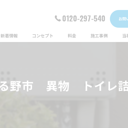
0120-297-540
お問
新着情報
コンセプト
料金
施工事例
当
詰
漏
る野市 異物 トイレ
給
蛇
ト