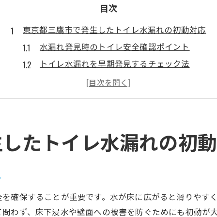
目次
東京都三鷹市で発生したトイレ水漏れの初動対応
水漏れ発見時のトイレ安全確認ポイント
トイレ水漏れを早期発見するチェック法
急な水漏れでも慌てない初期対応の流れ
三鷹市で水漏れトラブルが起きた際の注意点
水漏れ対応前に知っておきたい基礎知識
水漏れトラブル解決へ三鷹市でできること
生したトイレ水漏れの初
三鷹市で水漏れ時に役立つトイレ修理知識
水漏れトラブルを自分で防ぐための工夫
ト
トイレの水漏れ対策を地域で行うポイント
全を確保することが重要です。水が床に広がると滑りやす
簡単にできる水漏れ応急処置の具体例
て問わず、床下浸水や壁面への被害を防ぐためにも初動が
水漏れ時の三鷹市での正しい行動とは