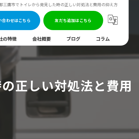
都三鷹市でトイレから発見した時の正しい対処法と費用の抑え方
い合わせはこちら
友だち追加はこちら
社の特徴
会社概要
ブログ
コラム
まり
水調査
時の正しい対処法と費用
湯器
口
イレ