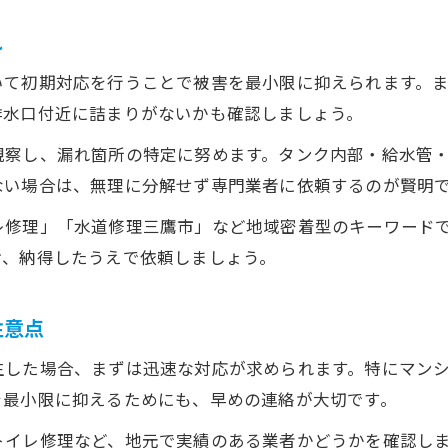
トイレ水漏れ時に役立つ費用節約の知恵
れ
水漏れ修理の費用を抑えるための工夫を紹介
複数業者の見積もり比較で賢く節約する方法
いて初期対応を行うことで被害を最小限に抑えられます。
トイレ水漏れ時に無駄な出費を防ぐコツ
排水口付近に詰まりがないかも確認しましょう。
費用節約に役立つ応急処置と自己対策法
観察し、漏れ箇所の特定に努めます。タンク内部・給水管
水漏れ修理の料金相場とお得な依頼方法
ない場合は、無理に分解せず専門業者に依頼するのが賢明
三鷹市で注意したい水漏れ時の相談窓口
レ修理」「水道修理三鷹市」など地域密着型のキーワード
水漏れトラブル時に頼れる相談先一覧
け、納得したうえで依頼しましょう。
ご相談はこちら
ご相談はこちら
三鷹市で利用できる水漏れサポート窓口
トイレ水漏れ時に役立つ相談サービス紹介
注意点
水漏れ相談時の伝え方と情報整理のコツ
生した場合、まずは迅速な対応が求められます。特にマン
緊急時の水漏れ対応窓口と利用ポイント
を最小限に抑えるためにも、早めの連絡が大切です。
トイレ修理など、地元で実績のある業者かどうかを確認し