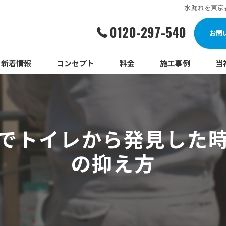
水漏れを東京
0120-297-540
お問
新着情報
コンセプト
料金
施工事例
当
詰
漏
でトイレから発見した
給
の抑え方
蛇
ト