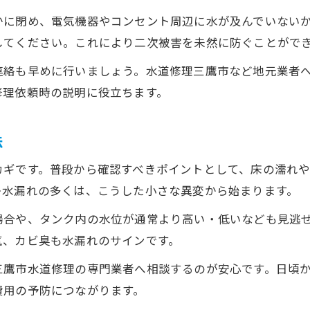
かに閉め、電気機器やコンセント周辺に水が及んでいない
原因から探るトイレ水漏れ対策のポイント
してください。これにより二次被害を未然に防ぐことがで
水漏れの主な原因を知り的確に対策する
連絡も早めに行いましょう。水道修理三鷹市など地元業者
トイレ水漏れの部位別原因とその見分け方
修理依頼時の説明に役立ちます。
よくある水漏れトラブルの予防策まとめ
配管や部品故障による水漏れリスクと対応
法
定期点検で防ぐトイレ水漏れのコツ
信頼できる水漏れ修理先の選び方を解説
カギです。普段から確認すべきポイントとして、床の濡れ
レ水漏れの多くは、こうした小さな異変から始まります。
水漏れ修理業者選びで重視すべき基準とは
トイレ水漏れ時の信頼できる相談先の探し方
場合や、タンク内の水位が通常より高い・低いなども見逃
気、カビ臭も水漏れのサインです。
三鷹市で安心できる水漏れ修理依頼ポイント
口コミやサポート体制から選ぶ業者の選定法
三鷹市水道修理の専門業者へ相談するのが安心です。日頃
水漏れ対応の実績や保証内容の比較方法
費用の予防につながります。