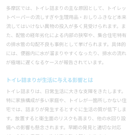
トイレ詰まり時の異物確認ポイント
多摩区では、トイレ詰まりの主な原因として、トイレッ
トイレットペーパー以外の投入が招く詰ま
トペーパーの流しすぎや生理用品・おしりふきなど本来
り
流してはいけない異物の投入が多く見受けられます。ま
川崎市多摩区で多いトイレ詰まりの特徴を解説
た、配管の経年劣化による内部の狭窄や、集合住宅特有
の排水管の勾配不良も事例として挙げられます。具体的
川崎市多摩区特有のトイレ詰まり傾向
には、便器内に水が溜まりやすくなったり、排水の流れ
地域事情が影響するトイレ詰まりの特徴
が極端に遅くなるケースが報告されています。
住環境によるトイレ詰まり発生のパターン
トイレ詰まりに多い原因と改善策を紹介
トイレ詰まりが生活に与える影響とは
川崎市多摩区で注意すべきトイレ詰まり事
トイレ詰まりは、日常生活に大きな支障をきたします。
例
特に家族構成が多い家庭や、トイレが一箇所しかない住
トイレ詰まり修理を依頼する前に確認したいこ
宅では、詰まりが発生するとすぐに生活の質が低下しま
と
す。放置すると衛生面のリスクも高まり、他の水回り設
トイレ詰まり修理前に自己確認すべき項目
備への影響も懸念されます。早期の発見と適切な対応
修理依頼の前に知っておきたいポイント