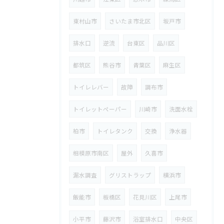
東村山市
さいたま市北区
坂戸市
排水口
逆流
台東区
品川区
都筑区
熊谷市
青葉区
麻生区
トイレレバー
故障
調布市
トイレットペーパー
川崎市
洗面水栓
柏市
トイレタンク
交換
浄水器
相模原市南区
屋外
久喜市
漏水調査
グリストラップ
横浜市
飯能市
板橋区
花見川区
上尾市
小平市
藤沢市
浴室排水口
中央区