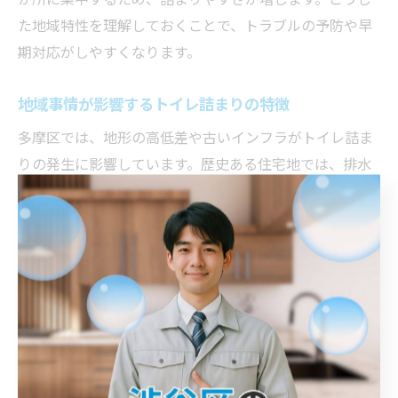
た地域特性を理解しておくことで、トラブルの予防や早
期対応がしやすくなります。
地域事情が影響するトイレ詰まりの特徴
多摩区では、地形の高低差や古いインフラがトイレ詰ま
りの発生に影響しています。歴史ある住宅地では、排水
管内に汚れや異物が蓄積しやすく、突然の詰まりにつな
がることがあります。例えば、雨天時には土砂や落ち葉
が排水経路に流れ込む例も見られます。地域固有の事情
を把握し、定期点検や早めの対応が重要です。
住環境によるトイレ詰まり発生のパターン
住環境ごとにトイレ詰まりの発生パターンは異なりま
す。戸建て住宅では庭の樹木の根が配管に侵入するケー