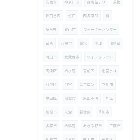
洗面台
神奈川区
台所詰まり
異物
世田谷区
蛇口
西多摩郡
桝
埼玉県
狭山市
ウォーターハンマー
台所
八潮市
漏水
修理
川崎区
町田市
武蔵野市
ウォシュレット
高津区
給水管
宮前区
浴室水栓
杉並区
浴室
エプロン
立川市
墨田区
稲城市
原因不明
旭区
朝霞市
洗濯
新宿区
草加市
多摩市
給湯管
あきる野市
三鷹市
川越市
江東区
志木市
練馬区