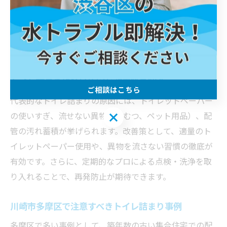
ス、集合住宅では階上からの異物混入が原因となること
が多いです。具体的には、トイレットペーパーの過剰使
用や流せない異物の投入が発生源となります。住まいの
形態に合わせた予防策を講じることが効果的です。
トイレ詰まりに多い原因と改善策を紹介
ご相談はこちら
代表的なトイレ詰まりの原因には、トイレットペーパー
ご相談はこちら
の使いすぎ、流せない異物（おむつ、ペット用品）、配
管の汚れ蓄積が挙げられます。改善策として、適量のト
イレットペーパー使用や、異物を流さない習慣の徹底が
有効です。さらに、定期的なプロによる点検・洗浄を取
り入れることで、再発防止が期待できます。
川崎市多摩区で注意すべきトイレ詰まり事例
多摩区で多い事例として、築年数の古い集合住宅での配