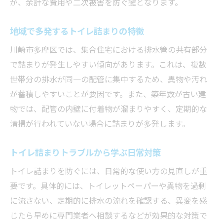
が、余計な費用や二次被害を防ぐ鍵となります。
トイレ詰まり修理の業者選びで確認したい
地域で多発するトイレ詰まりの特徴
点
応急対応と専門業者依頼の判断基準
川崎市多摩区では、集合住宅における排水管の共有部分
で詰まりが発生しやすい傾向があります。これは、複数
トイレ詰まり修理の流れと注意事項
世帯分の排水が同一の配管に集中するため、異物や汚れ
費用トラブルを防ぐトイレ詰まり対応のコツ
が蓄積しやすいことが要因です。また、築年数が古い建
トイレ詰まりの費用トラブルを防ぐ方法
物では、配管の内壁に付着物が溜まりやすく、定期的な
事前見積もりでトイレ詰まり費用を把握
清掃が行われていない場合に詰まりが多発します。
トイレ詰まり修理費用の内訳と相場の目安
追加費用を避けるトイレ詰まり対策
トイレ詰まりトラブルから学ぶ日常対策
トイレ詰まり対応で損をしないための工夫
トイレ詰まりを防ぐには、日常的な使い方の見直しが重
要です。具体的には、トイレットペーパーや異物を過剰
に流さない、定期的に排水の流れを確認する、異変を感
じたら早めに専門業者へ相談するなどが効果的な対策で