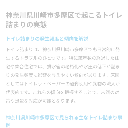
地域で多発するトイレ詰まりの特徴
神奈川県川崎市多摩区で起こるトイレ
トイレ詰まりトラブルから学ぶ日常対策
詰まりの実態
トイレ詰まり原因を知れば再発防止も安心
トイレ詰まり主な原因と再発防止策
トイレ詰まりの発生頻度と傾向を解説
見落としがちなトイレ詰まりの原因を解説
トイレ詰まりは、神奈川県川崎市多摩区でも日常的に発
日常生活で注意したいトイレ詰まり予防ポ
生するトラブルのひとつです。特に築年数の経過した住
イント
宅や集合住宅では、排水管の老朽化や水圧の低下が詰ま
トイレ詰まり発生源を知り再発を防ぐ方法
りの発生頻度に影響を与えやすい傾向があります。原因
としてはトイレットペーパーの過剰使用や異物の流入が
トイレ詰まりの原因別に対策を考える
代表的です。これらの傾向を把握することで、未然の対
異物混入が招くトイレ詰まりのリスクとは
策や迅速な対応が可能となります。
トイレ詰まりの多くは異物混入が原因
異物によるトイレ詰まりリスクと注意点
神奈川県川崎市多摩区で見られる主なトイレ詰まり事
トイレ詰まりを防ぐための日常管理方法
例