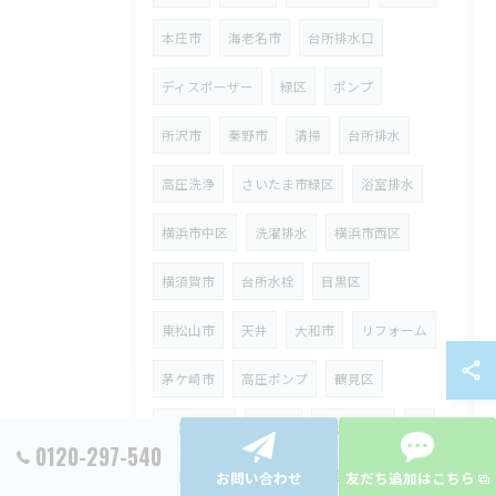
本庄市
海老名市
台所排水口
ディスポーザー
緑区
ポンプ
所沢市
秦野市
清掃
台所排水
高圧洗浄
さいたま市緑区
浴室排水
横浜市中区
洗濯排水
横浜市西区
横須賀市
台所水栓
目黒区
東松山市
天井
大和市
リフォーム
茅ケ崎市
高圧ポンプ
鶴見区
蛇腹ホース
府中市
保土ヶ谷区
油
0120-297-540
中野区
さいたま市
葛飾区
鴻巣市
お問い合わせ
友だち追加はこちら