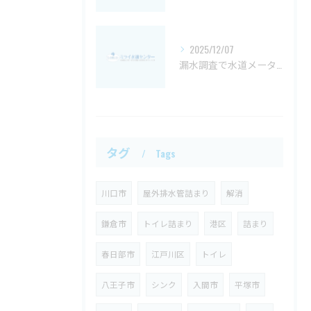
2025/12/07
漏水調査で水道メーターが動いているときの原因とチェック方法を詳しく解説
タグ
Tags
川口市
屋外排水管詰まり
解消
鎌倉市
トイレ詰まり
港区
詰まり
春日部市
江戸川区
トイレ
八王子市
シンク
入間市
平塚市