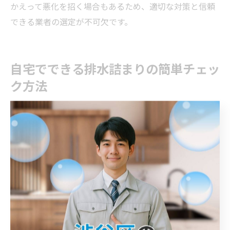
かえって悪化を招く場合もあるため、適切な対策と信頼
できる業者の選定が不可欠です。
自宅でできる排水詰まりの簡単チェッ
ク方法
排水詰まりの前兆を見抜くセルフチェック法
排水詰まりは早期発見が重要です。なぜなら、初期の兆
候を見逃すと悪臭や水漏れ、大規模な修理が必要になる
からです。たとえば、水の流れが遅くなる、異音や泡立
ちが見られる場合は、詰まりの前兆です。日常的にこれ
らの変化に注意し、気付いた時点で対策を講じること
で、被害を最小限に抑えられます。セルフチェックの習
慣がトラブル防止に直結します。