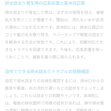
悪化を防ぐ排水詰まり対応のベストタイミ
排水詰まり発生時の応急処置と基本対応策
ング
排水詰まりが発生した際は、まず水の使用を控え、被害
桝のメンテナンスが詰まり予防に有効な理由
拡大を防ぐことが重要です。理由は、流れない水が逆流
排水詰まり予防には桝の定期メンテがおす
や漏水につながるためです。具体的には、排水口周辺の
すめ
ゴミや髪の毛を取り除き、ラバーカップで軽度の詰まり
桝清掃が排水詰まりリスク軽減につながる
を解消する方法が有効です。これにより、初期対応で大
理由
きなトラブルを回避できます。今後も、応急処置を知っ
ておくことで、被害を最小限に抑えられます。
排水設備管理における桝メンテナンスの重
要性
自宅でできる排水詰まりトラブルの初期確認
桝のメンテナンス時に見落としがちな注意
自宅で排水詰まりの兆候を確認するには、排水口からの
点
異音や悪臭、水の流れが遅いなどの症状をチェックしま
排水詰まり防止に役立つ桝点検のタイミン
しょう。これらは詰まりの初期サインです。具体的に
グ
は、複数の排水箇所で同様の症状があれば、桝や排水管
専門業者による桝の点検と詰まり予防策
の深部に問題がある可能性が高いです。早期発見によ