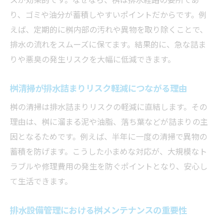
排水詰まり時に信頼できる業者を選ぶ方法
り、ゴミや油分が蓄積しやすいポイントだからです。例
排水詰まり修理依頼の際に確認すべき事項
えば、定期的に桝内部の汚れや異物を取り除くことで、
排水詰まり見積もりで失敗しないためのコ
排水の流れをスムーズに保てます。結果的に、急な詰ま
ツ
りや悪臭の発生リスクを大幅に低減できます。
排水詰まり対応の業者選びで注意したい点
桝清掃が排水詰まりリスク軽減につながる理由
排水詰まりトラブル時の依頼から作業の流
れ
桝の清掃は排水詰まりリスクの軽減に直結します。その
排水詰まり修理依頼後のフォローアップ方
理由は、桝に溜まる泥や油脂、落ち葉などが詰まりの主
法
因となるためです。例えば、半年に一度の清掃で異物の
蓄積を防げます。こうした小まめな対応が、大規模なト
排水詰まりの原因と今後のトラブル予防策
ラブルや修理費用の発生を防ぐポイントとなり、安心し
排水詰まりを引き起こす主な原因と対策法
て生活できます。
排水詰まり予防のための日常的な習慣づく
り
排水設備管理における桝メンテナンスの重要性
排水詰まりリスクを減らすメンテナンス術