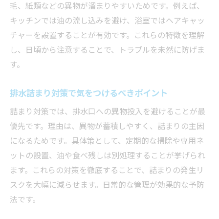
毛、紙類などの異物が溜まりやすいためです。例えば、
ト
キッチンでは油の流し込みを避け、浴室ではヘアキャッ
簡単に試せる排水詰まりチェックのコツ
チャーを設置することが有効です。これらの特徴を理解
排水詰まりを見逃さないための観察方法
し、日頃から注意することで、トラブルを未然に防げま
排水詰まり兆候を把握する習慣づくりの工
す。
夫
チェック後の排水詰まり対策と次の行動
排水詰まり対策で気をつけるべきポイント
高圧洗浄の必要性とその効果を徹底解説
詰まり対策では、排水口への異物投入を避けることが最
排水詰まり解消に高圧洗浄が効果的な理由
優先です。理由は、異物が蓄積しやすく、詰まりの主因
排水詰まり予防に高圧洗浄が必要なタイミ
になるためです。具体策として、定期的な掃除や専用ネ
ング
ットの設置、油や食べ残しは別処理することが挙げられ
ます。これらの対策を徹底することで、詰まりの発生リ
高圧洗浄で排水詰まりを根本から解決する
スクを大幅に減らせます。日常的な管理が効果的な予防
方法
法です。
排水詰まりと高圧洗浄の費用相場を知るポ
イント