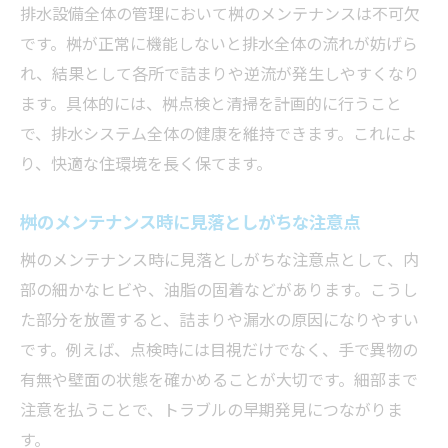
排水設備全体の管理において桝のメンテナンスは不可欠
排水詰まりを未然に防ぐ生活のポイント
です。桝が正常に機能しないと排水全体の流れが妨げら
将来的な排水詰まり防止策を徹底解説
れ、結果として各所で詰まりや逆流が発生しやすくなり
排水詰まり再発を防ぐための定期点検法
ます。具体的には、桝点検と清掃を計画的に行うこと
で、排水システム全体の健康を維持できます。これによ
り、快適な住環境を長く保てます。
桝のメンテナンス時に見落としがちな注意点
桝のメンテナンス時に見落としがちな注意点として、内
部の細かなヒビや、油脂の固着などがあります。こうし
た部分を放置すると、詰まりや漏水の原因になりやすい
です。例えば、点検時には目視だけでなく、手で異物の
有無や壁面の状態を確かめることが大切です。細部まで
注意を払うことで、トラブルの早期発見につながりま
す。