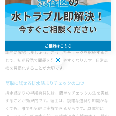
排水詰まり発見に役立つ日常の確認ポイント
排水詰まりを未然に防ぐためには、日々の確認が有効で
す。なぜなら、日常の些細な変化がトラブルのサインと
なるからです。例えば、キッチンや浴室の排水口周辺に
水が溜まりやすくなっていないか、異臭がしないかを定
ご相談はこちら
期的に確認しましょう。こうしたチェックを継続するこ
ご相談はこちら
とで、初期段階で問題を発見しやすくなります。日常点
検を習慣化することが大切です。
簡単に試せる排水詰まりチェックのコツ
排水詰まりの早期発見には、簡単なチェック方法を実践
することが効果的です。理由は、複雑な道具や知識がな
くても、誰でも気軽に実施できるからです。具体的に
は、コップ一杯の水を流して排水速度を観察する、排水