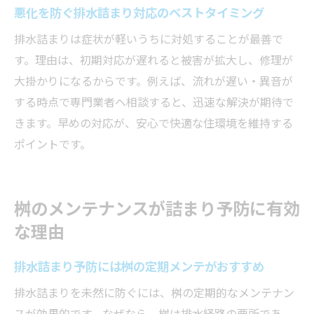
悪化を防ぐ排水詰まり対応のベストタイミング
高圧洗浄と他の排水詰まり対策との違い
排水詰まりは症状が軽いうちに対処することが最善で
プロによる高圧洗浄の排水詰まり改善事例
す。理由は、初期対応が遅れると被害が拡大し、修理が
信頼できる指定工事店制度の活用法とは
大掛かりになるからです。例えば、流れが遅い・異音が
排水詰まり対応で指定工事店を選ぶメリッ
する時点で専門業者へ相談すると、迅速な解決が期待で
ト
きます。早めの対応が、安心で快適な住環境を維持する
排水詰まり解決に活かせる指定工事店制度
ポイントです。
排水詰まり相談時の指定工事店の見極め方
排水詰まり依頼時の指定工事店制度活用手
桝のメンテナンスが詰まり予防に有効
順
な理由
排水詰まり修理で安心な指定工事店の特徴
指定工事店を活用して排水詰まりを効率解
排水詰まり予防には桝の定期メンテがおすすめ
決
排水詰まりを未然に防ぐには、桝の定期的なメンテナン
排水詰まり発生時に業者へ依頼するコツ
スが効果的です。なぜなら、桝は排水経路の要所であ