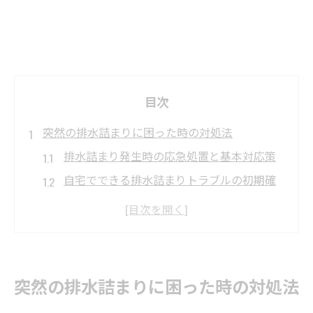
目次
突然の排水詰まりに困った時の対処法
排水詰まり発生時の応急処置と基本対応策
自宅でできる排水詰まりトラブルの初期確
認
排水詰まりの早期発見が重要な理由とは
詰まりが起きやすい排水設備の特徴と注意
点
突然の排水詰まりに困った時の対処法
排水詰まり対策で気をつけるべきポイント