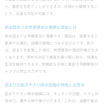
排水詰まりを放置するリスクと注意点
り、重症化を防ぐことができます。日頃から観察するこ
排水詰まりを放置すると起こる重大トラブ
とで、迅速な対応が可能です。
ル
排水詰まり放置が悪臭や水漏れを招く理由
排水詰まりの早期発見が重要な理由とは
経年劣化による排水詰まりのリスクを知ろ
排水詰まりは早期発見が重要です。理由は、放置すると
う
悪臭や水漏れ、設備の損傷につながるからです。例え
排水詰まりが家計に与える意外な影響とは
ば、詰まりを放置した場合、修理費用や復旧作業が大き
長期間の排水詰まり放置による修理費用増
くなります。早めの対応で被害を最小限に抑え、快適な
加
生活を維持できます。定期的な点検と異変の早期察知が
トラブル防止のカギです。
排水詰まりを早期解決する大切さと注意点
自宅でできる排水詰まりの簡単チェック方法
詰まりが起きやすい排水設備の特徴と注意点
排水詰まりの前兆を見抜くセルフチェック
詰まりやすい排水設備には、キッチンや浴室、トイレの
法
排水口、屋外の桝が挙げられます。これは、油脂や髪の
排水詰まり発見に役立つ日常の確認ポイン