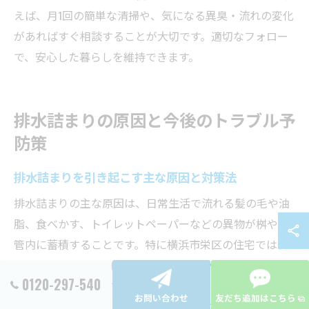
えば、月1回の簡単な清掃や、気になる異臭・流れの変化
があればすぐ相談することが大切です。適切なフォロー
で、安心した暮らしを維持できます。
排水詰まりの原因と今後のトラブル予
防策
排水詰まりを引き起こす主な原因と対策法
排水詰まりの主な原因は、日常生活で流れる髪の毛や油
脂、食べかす、トイレットペーパーなどの異物が桝や配
管内に蓄積することです。特に横浜市栄区の住宅では、
長年の使用で配管内部に汚れが付着しやすく、詰まりや
0120-297-540
すい傾向があります。対策としては、定期的な排水口の
お問い合わせ
友だち追加はこちら
掃除や、異物を流さない意識が重要です。例えば、キッ