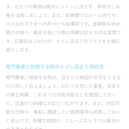
トイレ詰まり修理費を抑える交渉ポイント
す。おむつや異物は絶対にトイレに流さず、専用のごみ
安心して依頼できる修理業者選びのポイント
箱を活用しましょう。また、家族間でのルール作りや、
トイレ詰まり修理で信頼できる業者の見分
小さなお子さまへの声かけも効果的です。定期的な排水
け方
管の点検や、異変を感じた際の早期対応も大切な習慣で
口コミや評判から業者選びのポイントを学
す。日常的な心がけが、トイレ詰まりのリスクを大幅に
ぶ
減らします。
トイレ詰まり対応の実績をチェックすべき
専門業者に依頼する際のトイレ詰まり相談法
理由
トイレ修理業者の料金体系は事前に確認が
専門業者に相談する際は、詰まりの原因や状況をできる
重要
だけ詳しく伝えましょう。おむつを流した事実、詰まり
即日・夜間対応などのサービス内容を比較
の発生時期、これまでの対処内容などを整理しておく
と、迅速かつ的確な対応につながります。また、対応可
トイレ詰まりで避けたい高額請求の注意点
能な日時や、事前に確認したい質問事項も用意しておく
トイレ詰まりを未然に防ぐための生活習慣
と安心です。的確な相談が、スムーズなトラブル解決へ
トイレ詰まりを防ぐための日々の使い方
の近道となります。