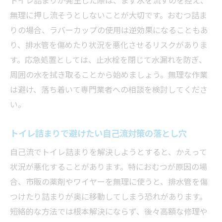
異物混入による水回りトラブルの実態を解説
無理に押し流そうとしないことが大切です。おむつ詰ま
異物によるトイレ詰まりが発生する仕組み
りの場合、ラバーカップの使用は逆効果になることもあ
とは
り、排水管を傷めたり状況を悪化させるリスクがありま
おむつ以外のトイレ詰まり原因とその対策
す。応急処置としては、止水栓を閉じて水漏れを防ぎ、
法
周囲の水を拭き取ることから始めましょう。無理な作業
トイレットペーパーの使用量にも注意が必
は避け、落ち着いて専門業者への相談を検討してくださ
要
い。
トイレ詰まりが引き起こす二次トラブル例
トイレ詰まりで避けたい自己流対策の落とし穴
水のトラブルを事前に防ぐための習慣づく
り
自己流でトイレ詰まりを解決しようとすると、かえって
トイレ詰まり発生時の正しい初動対応方法
状況が悪化することがあります。特におむつが原因の場
合、市販の薬剤やワイヤーを無理に使うと、排水管を傷
自力でできるトイレ詰まりの応急処置ガイド
つけたり詰まりが奥に移動してしまう恐れがあります。
トイレ詰まり応急処置の基本ステップ
短絡的な方法では根本解決にならず、後々高額な修理や
おむつ詰まりの自力対処が難しい理由とは