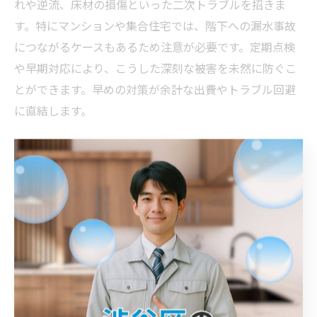
れや逆流、床材の損傷といった二次トラブルを招きま
す。特にマンションや集合住宅では、階下への漏水事故
につながるケースもあるため注意が必要です。定期点検
や早期対応により、こうした深刻な被害を未然に防ぐこ
とができます。早めの対策が余計な出費やトラブル回避
に直結します。
水のトラブルを事前に防ぐための習慣づくり
日常生活の中で、トイレ詰まりを未然に防ぐための習慣
づくりが重要です。具体的には、異物を流さないルール
の徹底、トイレットペーパーの適量使用、定期的な排水
口の点検などが挙げられます。家族全員で意識を共有
し、トイレの使い方を見直すことで、トラブル発生率を
大きく下げることができます。予防意識が快適な住環境
を守ります。