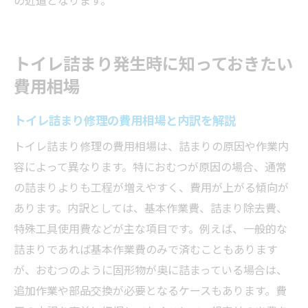
おむつ以外の異物混入を避ける習慣づくり
トイレットペーパー使用時の注意ポイント
トイレ詰まりを招くNG行動とその対策法
トイレ詰まり発生時に知っておきたい
定期的な点検でトイレ詰まりのリスク減少
費用相場
水回りトラブル予防に役立つ生活の知恵
トイレ詰まり修理の費用相場と内訳を解説
おむつによるトイレ詰まりを防ぐコツと注意点
トイレ詰まり修理の費用相場は、詰まりの原因や作業内
おむつをトイレに流さないための心得
容によって異なります。特におむつが原因の場合、通常
おむつ詰まりが起きやすい家庭の特徴とは
の詰まりよりも工程が増えやすく、費用が上がる傾向が
トイレ詰まり防止のためのごみ処理方法
あります。内訳としては、基本作業費、詰まり除去費、
おむつトラブルを防ぐ家族間のルール作り
特殊工具使用費などが主な項目です。例えば、一般的な
トイレ詰まりの危険信号に早く気づく方法
詰まりであれば基本作業費のみで済むこともあります
おむつによる水回りトラブル未然防止策
が、おむつのように固形物が奥に詰まっている場合は、
追加作業や部品交換が必要となるケースもあります。費