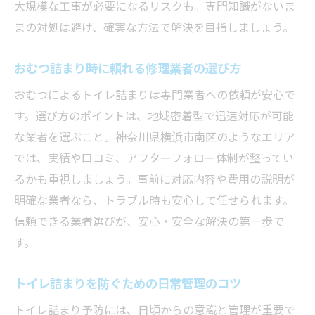
大規模な工事が必要になるリスクも。専門知識がないま
家庭で使えるトイレ詰まり改善グッズ紹介
まの対処は避け、確実な方法で解決を目指しましょう。
トイレ詰まりでやってはいけない失敗例
トイレ詰まりを安全に解消するための注意
おむつ詰まり時に頼れる修理業者の選び方
点
おむつによるトイレ詰まりは専門業者への依頼が安心で
応急処置後に業者依頼すべき判断基準
す。選び方のポイントは、地域密着型で迅速対応が可能
トイレ詰まり修理の費用を抑えるための工夫
な業者を選ぶこと。神奈川県横浜市南区のようなエリア
トイレ詰まり修理の無駄な出費を防ぐコツ
では、実績や口コミ、アフターフォロー体制が整ってい
るかも重視しましょう。事前に対応内容や費用の説明が
複数の業者比較でトイレ詰まり費用を節約
明確な業者なら、トラブル時も安心して任せられます。
トイレ詰まり料金の見積もりトラブルを回
信頼できる業者選びが、安心・安全な解決の第一歩で
避
す。
トイレ詰まり修理で追加料金発生を防ぐ方
法
トイレ詰まりを防ぐための日常管理のコツ
日頃からのメンテナンスで修理費用を削減
トイレ詰まり予防には、日頃からの意識と管理が重要で