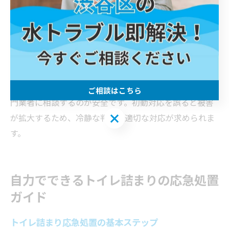
トイレ詰まり発生時の正しい初動対応方法
トイレ詰まりが発生した際は、まず無理に水を流さず状
況を確認することが大切です。ラバーカップなどの道具
で慎重に詰まりを除去する方法が一般的ですが、おむつ
などの大きな異物の場合は無理に取り出そうとせず、専
ご相談はこちら
門業者に相談するのが安全です。初動対応を誤ると被害
ご相談はこちら
が拡大するため、冷静な判断と適切な対応が求められま
す。
自力でできるトイレ詰まりの応急処置
ガイド
トイレ詰まり応急処置の基本ステップ