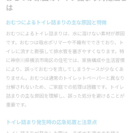
トイレ詰まりを防ぐための日常管理のコツ
は
専門業者に依頼する際のトイレ詰まり相談
法
おむつによるトイレ詰まりの主な原因と特徴
トイレ詰まり発生時に知っておきたい費用相場
おむつによるトイレ詰まりは、水に溶けない素材が原因
トイレ詰まり修理の費用相場と内訳を解説
です。おむつは吸水ポリマーや不織布でできており、ト
おむつが詰まった際の追加料金リスクとは
イレに流すと膨張して排水管を塞ぎやすくなります。特
見積もり時に確認すべきトイレ詰まり料金
に神奈川県横浜市南区の住宅では、家族構成や生活習慣
のポイント
により、誤っておむつを流してしまうケースが少なくあ
りません。おむつは通常のトイレットペーパーと異なり
高額請求を防ぐためのトイレ修理依頼の注
分解されないため、ご家庭での処理は困難です。トイレ
意点
詰まりの主な原因を理解し、誤った処分を避けることが
トイレ詰まり費用の比較検討で損しない方
重要です。
法
トイレ修理即日の場合に発生しやすい費用
トイレ詰まり発生時の応急処置と注意点
項目
トイレ詰まりが発生した際は、まず水を流すのを控え、