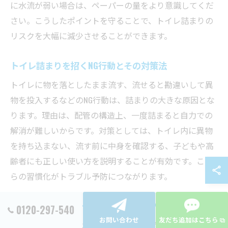
に水流が弱い場合は、ペーパーの量をより意識してくだ
さい。こうしたポイントを守ることで、トイレ詰まりの
リスクを大幅に減少させることができます。
トイレ詰まりを招くNG行動とその対策法
トイレに物を落としたまま流す、流せると勘違いして異
物を投入するなどのNG行動は、詰まりの大きな原因とな
ります。理由は、配管の構造上、一度詰まると自力での
解消が難しいからです。対策としては、トイレ内に異物
を持ち込まない、流す前に中身を確認する、子どもや高
齢者にも正しい使い方を説明することが有効です。これ
らの習慣化がトラブル予防につながります。
定期的な点検でトイレ詰まりのリスク減少
0120-297-540
お問い合わせ
友だち追加はこちら
トイレの定期点検は詰まりリスクを下げる有効な方法で