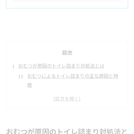
目次
おむつが原因のトイレ詰まり対処法とは
おむつによるトイレ詰まりの主な原因と特
徴
トイレ詰まり発生時の応急処置と注意点
トイレ詰まりで避けたい自己流対策の落と
し穴
おむつ詰まり時に頼れる修理業者の選び方
おむつが原因のトイレ詰まり対処法と