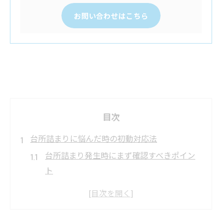
お問い合わせはこちら
目次
台所詰まりに悩んだ時の初動対応法
台所詰まり発生時にまず確認すべきポイン
ト
水漏れを伴う場合の安全な応急処置方法
詰まりが悪化する前の正しい初期対応手順
家庭で試せる台所詰まり応急対策のコツ