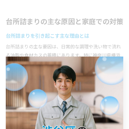
台所詰まりの主な原因と家庭での対策
台所詰まりを引き起こす主な理由とは
台所詰まりの主な要因は、日常的な調理や洗い物で流れ
る油脂や食材カスの蓄積にあります。特に神奈川県横浜
市神奈川区の住宅密集地では、排水管が複雑に配管され
ていることも多く、詰まりが発生しやすい環境です。例
えば、油をそのまま流す習慣や小さな生ごみを流すこと
が繰り返されると、配管内に付着物が増え、水の流れが
悪化します。このような日常の些細な行動が、詰まりや
水漏れのリスクを高めてしまうのです。したがって、台
所詰まりの多くは日々の使い方に起因するため、意識的
な対策が重要となります。