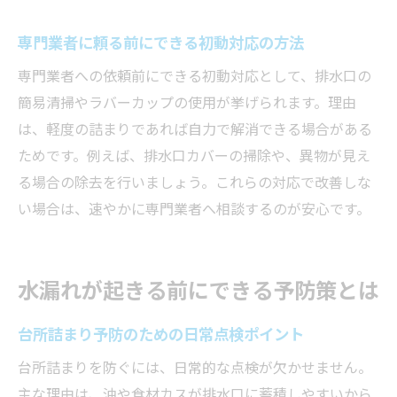
方法
専門業者に頼る前にできる初動対応の方法
冷静に対応するためのポイントを押さえる
専門業者への依頼前にできる初動対応として、排水口の
DIYで挑戦できる簡単な台所詰まり解消法
簡易清掃やラバーカップの使用が挙げられます。理由
初心者でもできる台所詰まり解消ステップ
は、軽度の詰まりであれば自力で解消できる場合がある
道具選びから始めるDIY台所詰まり対策
ためです。例えば、排水口カバーの掃除や、異物が見え
家庭にあるもので挑戦できる詰まり解消法
る場合の除去を行いましょう。これらの対応で改善しな
台所詰まり解消時の注意点と失敗例
い場合は、速やかに専門業者へ相談するのが安心です。
安全にDIYで台所詰まりを直すコツ
困った時のための台所詰まり対策アイデア
水漏れが起きる前にできる予防策とは
快適なキッチン環境維持のための心得
台所詰まりを防ぐための継続的な心がけ
台所詰まり予防のための日常点検ポイント
日々の点検が快適な水回りを守る理由
台所詰まりを防ぐには、日常的な点検が欠かせません。
トラブル回避のためのキッチン管理術
主な理由は、油や食材カスが排水口に蓄積しやすいから