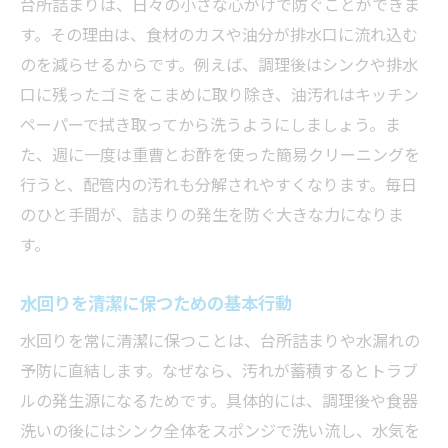
台所詰まりは、日々の小さな心がけで防ぐことができま
す。その理由は、食材のカスや油分が排水口に流れ込む
のを減らせるからです。例えば、調理後はシンクや排水
口に残ったゴミをこまめに取り除き、油汚れはキッチン
ペーパーで拭き取ってから洗うようにしましょう。ま
た、週に一度は重曹とお酢を使った簡易クリーニングを
行うと、配管内の汚れも分解されやすくなります。毎日
のひと手間が、詰まりの発生を防ぐ大きな力になりま
す。
水回りを清潔に保つための基本行動
水回りを常に清潔に保つことは、台所詰まりや水漏れの
予防に直結します。なぜなら、汚れが蓄積するとトラブ
ルの発生源になるためです。具体的には、調理後や食器
洗いの後にはシンク全体をスポンジで洗い流し、水気を