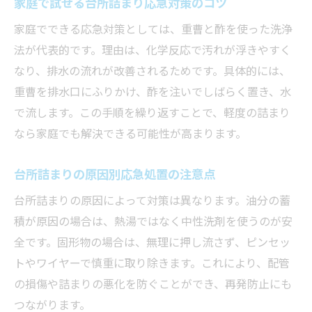
家庭で試せる台所詰まり応急対策のコツ
水回りトラブルを未然に防ぐ日常習慣
家庭でできる応急対策としては、重曹と酢を使った洗浄
台所詰まりを避けるための掃除習慣
法が代表的です。理由は、化学反応で汚れが浮きやすく
水漏れリスクを減らす点検のコツ
なり、排水の流れが改善されるためです。具体的には、
毎日のひと手間で台所詰まり防止
重曹を排水口にふりかけ、酢を注いでしばらく置き、水
水回りを清潔に保つための基本行動
で流します。この手順を繰り返すことで、軽度の詰まり
台所詰まり早期発見を助ける観察ポイント
なら家庭でも解決できる可能性が高まります。
トラブル防止に役立つ生活習慣を紹介
急な水漏れに困った際の安心ポイント
台所詰まりの原因別応急処置の注意点
台所詰まりで水漏れした時の落ち着いた対
台所詰まりの原因によって対策は異なります。油分の蓄
応法
積が原因の場合は、熱湯ではなく中性洗剤を使うのが安
被害拡大を防ぐための最初のアクション
全です。固形物の場合は、無理に押し流さず、ピンセッ
トやワイヤーで慎重に取り除きます。これにより、配管
水回りトラブル時の応急処置で重要なこと
の損傷や詰まりの悪化を防ぐことができ、再発防止にも
台所詰まり時に役立つ安心の心構え
つながります。
水漏れ時に知っておきたい専門家への相談