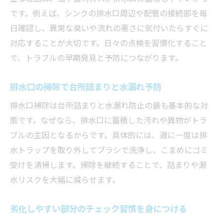
長く安心して使うための台所詰まり予防
です。例えば、シンクの排水口周辺や配管の接続部を毎
家族全員で共有したい水回りのルール
日確認し、異常な臭いや流れの悪さに気付いたらすぐに
対応することが大切です。日々の点検を習慣化すること
万が一の時に備える心構えと対策の大切さ
で、トラブルの早期発見と予防につながります。
排水口の掃除で台所詰まりと水漏れ予防
排水口掃除は台所詰まりと水漏れ防止の最も基本的な対
策です。なぜなら、排水口に蓄積した汚れや異物がトラ
ブルの主因となるからです。具体的には、週に一度は排
水トラップを取り外してブラシで洗浄し、こまめにゴミ
受けを清掃します。掃除を継続することで、詰まりや漏
水リスクを大幅に減らせます。
劣化しやすい部分のチェック習慣を身につける