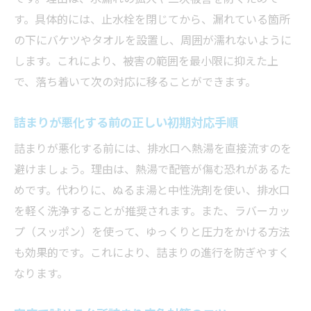
動
す。具体的には、止水栓を閉じてから、漏れている箇所
水漏れ発見時にまず止めるべき作業手順
の下にバケツやタオルを設置し、周囲が濡れないように
台所詰まりによる悪臭や水溜まり対策法
します。これにより、被害の範囲を最小限に抑えた上
シンク下の水漏れ応急処置で注意したい点
で、落ち着いて次の対応に移ることができます。
台所詰まり解消のためにできる簡易的対応
詰まりが悪化する前の正しい初期対応手順
被害拡大を防ぐための正しい初動対応方法
詰まりが悪化する前には、排水口へ熱湯を直接流すのを
台所詰まりの主な原因と家庭での対策
避けましょう。理由は、熱湯で配管が傷む恐れがあるた
台所詰まりを引き起こす主な理由とは
めです。代わりに、ぬるま湯と中性洗剤を使い、排水口
家庭内でできる台所詰まり予防の基本
を軽く洗浄することが推奨されます。また、ラバーカッ
油や生ごみが与える台所詰まりへの影響
プ（スッポン）を使って、ゆっくりと圧力をかける方法
排水管の劣化による詰まりのサインを知る
も効果的です。これにより、詰まりの進行を防ぎやすく
日々できる台所詰まり対策のポイント
なります。
プロに頼む前の家庭での対策法を解説