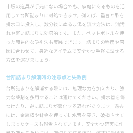
市販の道具が手元にない場合でも、家庭にあるものを活
用して台所詰まりに対処できます。例えば、重曹と酢を
排水口に投入し、数分後にぬるま湯を流す方法は、油汚
れや軽い詰まりに効果的です。また、ペットボトルを使
った簡易的な吸引法も実践できます。詰まりの程度や原
因に合わせて、身近なアイテムで安全かつ手軽に試せる
方法を選びましょう。
台所詰まり解消時の注意点と失敗例
台所詰まりを解消する際には、無理な力を加えたり、強
力な薬剤を多用することは避けてください。排水管を傷
つけたり、逆に詰まりが悪化する恐れがあります。過去
には、金属棒や針金を使って排水管を突き、破損させて
しまったケースも報告されています。安全かつ確実に作
業を進めるためには、適切な方法を選び、慎重に手順を