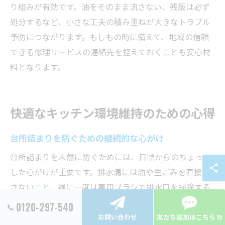
り組みが有効です。油をそのまま流さない、残飯は必ず
処分するなど、小さな工夫の積み重ねが大きなトラブル
予防につながります。もしもの時に備えて、地域の信頼
できる修理サービスの連絡先を控えておくことも安心材
料となります。
快適なキッチン環境維持のための心得
台所詰まりを防ぐための継続的な心がけ
台所詰まりを未然に防ぐためには、日頃からのちょっと
した心がけが重要です。排水溝には油や生ごみを直接流
さないこと、週に一度は専用ブラシで排水口を掃除する
ことが有効です。例えば、料理後に油をキッチンペーパ
0120-297-540
ーで拭き取ってから洗う、定期的にストレーナーのゴミ
お問い合わせ
友だち追加はこちら