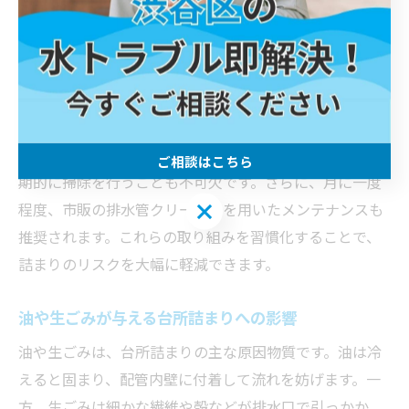
家庭内でできる台所詰まり予防の基本
台所詰まりを防ぐためには、家庭内での予防策が効果的
です。具体的には、調理後の油は新聞紙やキッチンペー
パーで拭き取り、直接排水口に流さないことが基本で
す。また、生ごみはこまめにゴミ受けでキャッチし、定
ご相談はこちら
期的に掃除を行うことも不可欠です。さらに、月に一度
ご相談はこちら
程度、市販の排水管クリーナーを用いたメンテナンスも
推奨されます。これらの取り組みを習慣化することで、
詰まりのリスクを大幅に軽減できます。
油や生ごみが与える台所詰まりへの影響
油や生ごみは、台所詰まりの主な原因物質です。油は冷
えると固まり、配管内壁に付着して流れを妨げます。一
方、生ごみは細かな繊維や殻などが排水口で引っかか