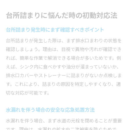
台所詰まりの原因別応急処置の注意点
台所詰まりに悩んだ時の初動対応法
専門業者に頼る前にできる初動対応の方法
水漏れが起きる前にできる予防策とは
台所詰まり発生時にまず確認すべきポイント
台所詰まり予防のための日常点検ポイント
台所詰まりが発生した際は、まず排水口まわりの状態を
排水口の掃除で台所詰まりと水漏れ予防
確認しましょう。理由は、目視で異物や汚れが確認でき
れば、簡単な作業で解消できる場合が多いためです。例
劣化しやすい部分のチェック習慣を身につ
えば、シンク内に食べかすや油分が溜まっていないか、
ける
排水口カバーやストレーナーに詰まりがないか点検しま
台所詰まりを防ぐための道具と使い方
す。これにより、詰まりの原因を特定しやすくなり、適
水回りトラブルを減らす簡単なセルフメン
切な対応が可能です。
テ術
家全体の予防策として意識したいポイント
水漏れを伴う場合の安全な応急処置方法
シンク下の異変に気付いた時の応急処置
水漏れを伴う場合、まず水道の元栓を閉めることが重要
シンク下で台所詰まりを感じた時の初期行
です。理由は、水漏れの拡大や二次被害を防ぐためで