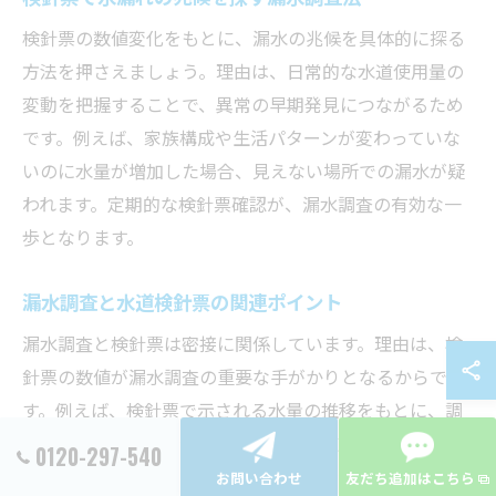
検針票の数値変化をもとに、漏水の兆候を具体的に探る
方法を押さえましょう。理由は、日常的な水道使用量の
変動を把握することで、異常の早期発見につながるため
です。例えば、家族構成や生活パターンが変わっていな
いのに水量が増加した場合、見えない場所での漏水が疑
われます。定期的な検針票確認が、漏水調査の有効な一
歩となります。
漏水調査と水道検針票の関連ポイント
漏水調査と検針票は密接に関係しています。理由は、検
針票の数値が漏水調査の重要な手がかりとなるからで
す。例えば、検針票で示される水量の推移をもとに、調
査の必要性や時期を判断できます。水道検針票と漏水調
0120-297-540
査を連動させることで、無駄なコストを抑えつつ、効率
お問い合わせ
友だち追加はこちら