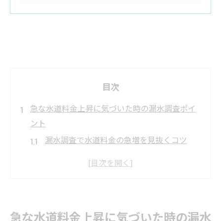
目次
急な水道料金上昇に気づいた時の漏水調査ポイ
ント
漏水調査で水道料金の急増を見抜くコツ
水道検針日で異常値を発見する方法
横浜市水道局の通知と漏水調査の関係
検針票の水量変化を漏水調査に活用する
水道の漏水調査が家計を守る理由とは
急な水道料金上昇に気づいた時の漏水