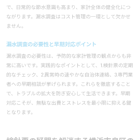
漏水調査を前提とした通知の正しい対応方
で、日常的な節水意識も高まり、家計全体の健全化につ
法
ながります。漏水調査はコスト管理の一環として欠かせ
ません。
水道局通知で漏水調査が必要か判断するポ
イント
漏水調査の必要性と早期対応ポイント
メール通知から始める漏水調査の基礎知識
漏水調査の必要性は、予防的な家計管理の観点からも非
漏水調査と通知で家計トラブルを未然に防
常に高いです。実践的なポイントとして、1.検針票の定期
ぐ
的なチェック、2.異常時の速やかな自治体連絡、3.専門業
水漏れが疑われる時にまず確認したい検針票の
者への早期相談が挙げられます。これらを徹底すること
見方
で、トラブルの拡大を防ぎ安心して生活できます。早期
漏水調査の前に検針票を正しくチェック
対応こそが、無駄な出費とストレスを最小限に抑える鍵
検針票で水漏れの兆候を探す漏水調査法
となります。
漏水調査と水道検針票の関連ポイント
検針票の水量増加で漏水調査を開始する基
準