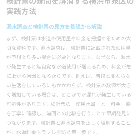
検針票の疑問を解消する横浜市泉区の
水道検針票の異常値が示す漏水調査のサイ
実践方法
ン
漏水調査と検針票の見方を基礎から解説
漏水調査の結果を検針票で確認する方法
まず、検針票は水道の使用量や料金を把握するための大
漏水調査と検針の知識で水道料金トラブルを未
切な資料です。漏水調査は、検針票に記載された使用量
然に防ぐ
が予想より多い場合に必要となります。なぜなら、漏水
漏水調査と検針の基本知識を押さえる重要
が発生すると無自覚な水道使用が増えるため、料金が急
性
に上がる原因となるからです。例えば、普段と変わらな
水道料金トラブル防止に役立つ漏水調査の
い生活をしているにもかかわらず、検針票の数値が大き
進め方
く増加している場合は、どこかで水漏れが発生している
検針票理解と漏水調査で節約生活を実現
可能性があります。検針票の「使用水量」と「料金」欄
漏水調査と検針票の活用で安心な家計管理
を丁寧に確認し、前回との比較を行うことで早期発見に
最新の漏水調査情報でトラブルを事前回避
つながります。検針票と漏水調査を正しく理解すること
漏水調査の実践がもたらす安心とメリット
が、水道料金トラブルを防ぐ第一歩です。