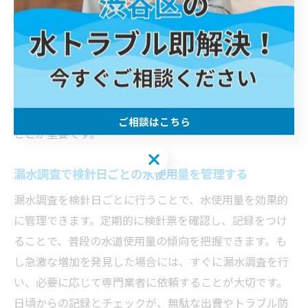
検針日直前には、家庭で簡単にできる漏水調査を実施し
ましょう。全ての蛇口や給水設備を閉じた状態で水道メ
ーターを観察し、メーターが動いていないかを確認しま
す。動いていれば、どこかで水が漏れている可能性があ
ります。さらに、トイレタンクや屋外の蛇口、給湯器周
辺もチェックし、小さな水滴や湿り気がないか確認する
ご相談はこちら
ことが重要です。
ご相談はこちら
漏水調査で検針日ごとの水使用量を管理する
漏水調査を検針日ごとに行うことで、水使用量を効果的
に管理できます。定期的に検針票を確認し、記録をつけ
ることで、普段の水道使用量の傾向を把握できます。も
し急激な増加を発見した場合には、すぐに漏水調査を行
い、必要に応じて専門業者に依頼することが大切です。
日頃からの記録とチェックが、無駄な出費やトラブル防