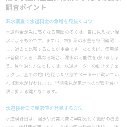
漏水調査の必要性と早期対応ポイント
調査ポイント
検針票の疑問を解消する横浜市泉区の実践方法
漏水調査で水道料金の急増を見抜くコツ
漏水調査と検針票の見方を基礎から解説
横浜市水道局の検針票で確認すべき点
水道料金が急に高くなる原因の多くは、目に見えない漏
水道検針票の到着時に漏水調査を始めるコ
水によるものです。まずは、検針票の水量を毎回確認
ツ
し、過去と比較することが重要です。たとえば、使用量
が普段と大きく異なる場合、漏水の可能性を疑いましょ
横浜市の検針票変更と漏水調査の最新事情
う。具体的な方法としては、水道メーターの動きをチェ
漏水調査結果を検針票に反映させる手順
ックし、全ての蛇口を閉じた状態でメーターが動いてい
検針票の不明点は漏水調査で解決できるか
れば漏水が疑われます。早期発見が家計への影響を最小
水道検針日を活用した家庭での漏水チェック法
限に抑える鍵となります。
漏水調査は水道検針日を活かして効果的に
神奈川県の検針日ごとに行う漏水調査法
水道検針日で異常値を発見する方法
検針票で異常を見つけた際の漏水調査ポイ
水道検針日は、漏水や異常消費に早期気付く絶好の機会
ント
です。検針票が届いたら、必ず前回の数値と比較し、違