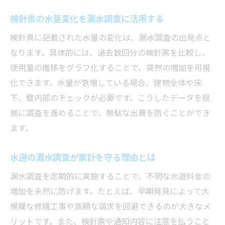
漏水調査をスマートメーターと連携させる
方法
検針票の水量変化を漏水調査に活用する
漏水証明書が必要な場合の対応と申請の流れ
検針票に記載された水量の変化は、漏水調査の出発点と
漏水調査後の漏水証明書申請ステップ
なります。具体的には、過去数回分の検針票を比較し、
使用量の推移をグラフ化することで、突然の増加を可視
横浜市で漏水証明書が必要な状況と対処法
化できます。水量が急増している場合、建物全体や床
漏水調査と減額申請書提出の流れを解説
下、壁内部のチェックが必要です。こうしたデータを根
漏水調査結果を証明書で正確に伝えるコツ
拠に調査を進めることで、無駄な出費を防ぐことができ
漏水証明書を水道局へ申請する際の注意点
ます。
漏水調査後に役立つ証明書の活用方法
水道局からの通知やメールで慌てないためにで
水道の漏水調査が家計を守る理由とは
きること
漏水調査を定期的に実施することで、不明な水道料金の
漏水調査の視点で通知内容を冷静に確認
増加を未然に防げます。たとえば、早期発見によって大
水道局からメールが届いた時の漏水調査手
規模な修繕工事や高額な請求を回避できるのが大きなメ
順
リットです。また、検針票や通知内容に注意を払うこと