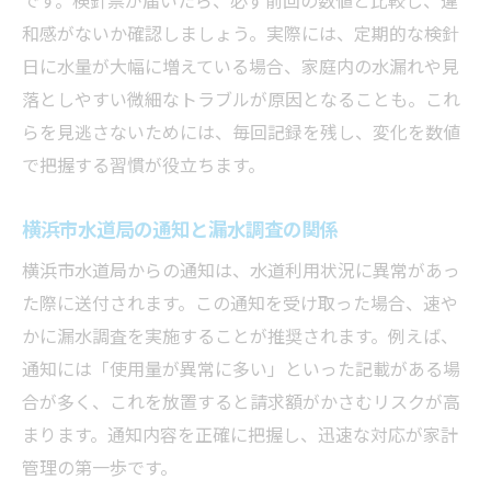
スマートメーター導入で変わる漏水調査の
和感がないか確認しましょう。実際には、定期的な検針
習慣
日に水量が大幅に増えている場合、家庭内の水漏れや見
検針日直前にできる家庭での漏水調査手順
落としやすい微細なトラブルが原因となることも。これ
らを見逃さないためには、毎回記録を残し、変化を数値
漏水調査で検針日ごとの水使用量を管理す
で把握する習慣が役立ちます。
る
スマートメーター時代の漏水調査を安心に進め
横浜市水道局の通知と漏水調査の関係
るコツ
横浜市水道局からの通知は、水道利用状況に異常があっ
スマートメーターで漏水調査が変わる理由
た際に送付されます。この通知を受け取った場合、速や
漏水調査とスマートメーター通知の活用術
かに漏水調査を実施することが推奨されます。例えば、
検針票のデジタル化と漏水調査のポイント
通知には「使用量が異常に多い」といった記載がある場
スマートメーターで早期に漏水調査を開始
合が多く、これを放置すると請求額がかさむリスクが高
スマートメーターと従来検針の漏水調査の
まります。通知内容を正確に把握し、迅速な対応が家計
違い
管理の第一歩です。