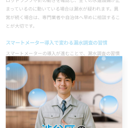
まっているのに動いている場合は漏水が疑われます。異
常が続く場合は、専門業者や自治体へ早めに相談するこ
とが大切です。
スマートメーター導入で変わる漏水調査の習慣
スマートメーターの導入が進むことで、漏水調査の習慣
も変化しています。従来は検針票でしか把握できなかっ
た異常を、リアルタイムで確認できるようになりまし
た。例えば、オンラインで水使用量の推移をグラフでチ
ェックでき、異常な増加があればすぐに気づくことが可
能です。これにより、漏水の早期発見や迅速な対応がし
やすくなり、家計管理やトラブル予防に役立ちます。
検針日直前にできる家庭での漏水調査手順