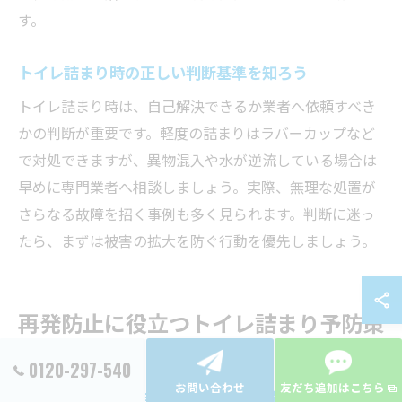
す。
トイレ詰まり時の正しい判断基準を知ろう
トイレ詰まり時は、自己解決できるか業者へ依頼すべき
かの判断が重要です。軽度の詰まりはラバーカップなど
で対処できますが、異物混入や水が逆流している場合は
早めに専門業者へ相談しましょう。実際、無理な処置が
さらなる故障を招く事例も多く見られます。判断に迷っ
たら、まずは被害の拡大を防ぐ行動を優先しましょう。
再発防止に役立つトイレ詰まり予防策
まとめ
0120-297-540
お問い合わせ
友だち追加はこちら
日常的なトイレ詰まり予防の基本習慣