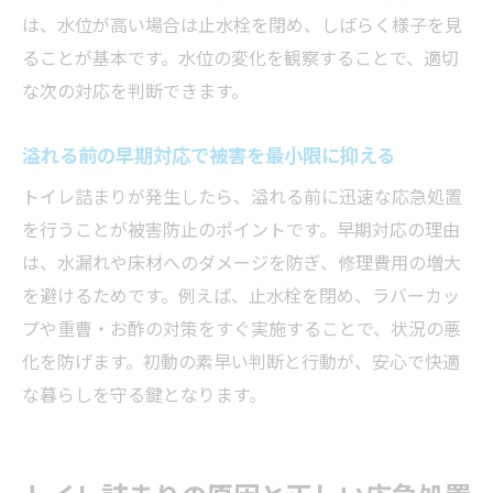
トイレ詰まり時に避けるべきNG行動とは
は、水位が高い場合は止水栓を閉め、しばらく様子を見
トイレ詰まりで水を流し続ける危険性
ることが基本です。水位の変化を観察することで、適切
不適切な道具使用がトイレ詰まりを悪化
な次の対応を判断できます。
強引な押し込みでトイレ詰まりが深刻化
溢れる前の早期対応で被害を最小限に抑える
化学薬品の乱用はトイレ詰まりの原因に
慌てた行動で二次被害を招かないために
トイレ詰まりが発生したら、溢れる前に迅速な応急処置
を行うことが被害防止のポイントです。早期対応の理由
トイレ詰まり時の正しい判断基準を知ろう
は、水漏れや床材へのダメージを防ぎ、修理費用の増大
再発防止に役立つトイレ詰まり予防策まとめ
を避けるためです。例えば、止水栓を閉め、ラバーカッ
日常的なトイレ詰まり予防の基本習慣
プや重曹・お酢の対策をすぐ実施することで、状況の悪
流せるものと流せないものを正しく理解
化を防げます。初動の素早い判断と行動が、安心で快適
定期的な点検でトイレ詰まりを未然に防ぐ
な暮らしを守る鍵となります。
トイレ詰まり予防に役立つお手入れ方法
急なトイレ詰まりを防ぐチェックリスト
家族で実践できるトイレ詰まり防止策