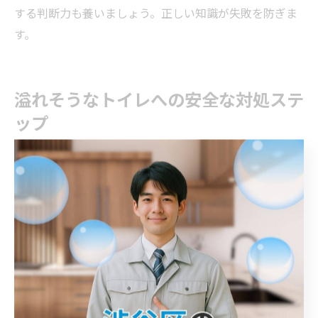
する判断力も養いましょう。正しい知識が失敗を防ぎま
す。
溢れそうなトイレへの安全な対処ステ
ップ
トイレ詰まり時は止水で被害拡大を防止
トイレ詰まりが発生した際は、まず止水栓を閉めること
が重要です。これにより水の供給が止まり、溢れ出すリ
スクを最小限に抑えられます。特に埼玉県朝霞市の住宅
では、止水栓の位置を事前に把握しておくことが安心の
第一歩です。止水後は慌てずに状況確認を行い、被害拡
大を防ぎましょう。具体的には、止水栓を時計回りにし
っかり締めて水の流入を完全に遮断することがポイント