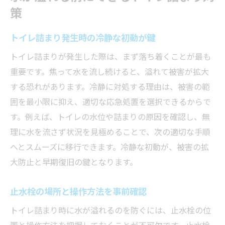
る
策
トイレ詰まりの原因と正しい応急処置法
トイレ詰まり発生時の冷静な初動が鍵
トイレ詰まりの主な原因と特徴を知ろう
ペーパーや異物による詰まりの見極め方
トイレ詰まりが発生した際は、まず落ち着くことが最も
症状別トイレ詰まり応急処置の手順
重要です。焦って水を流し続けると、溢れて被害が拡大
する恐れがあります。冷静に対処する理由は、被害の範
誤った対処がトイレ詰まりを悪化させる理
囲を最小限に抑え、適切な応急処置を選択できるからで
由
す。例えば、トイレの水位や詰まりの原因を確認し、無
水が溢れる前にできる簡単な応急対応法
理に水を流さず状況を見極めることで、次の適切な手順
詰まりの状態による適切な処置を選ぶ
へとスムーズに移行できます。冷静な初動が、被害の拡
突然のトイレ詰まりに焦らないための心得
大防止と早期復旧の鍵となります。
トイレ詰まり発生時に慌てず行動するコツ
家族と共有したいトイレ詰まり対応法
止水栓の場所と操作方法を事前確認
日頃からできるトイレ詰まり防止ポイント
トイレ詰まり時に水が溢れるのを防ぐには、止水栓の位
水が溢れそうなときの冷静な判断力を養う
置と操作方法を把握しておくことが不可欠です。止水栓