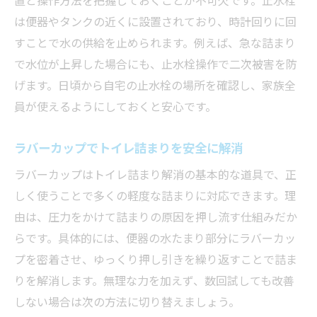
トイレ詰まりの初期症状を早期に見抜く方
は便器やタンクの近くに設置されており、時計回りに回
法
すことで水の供給を止められます。例えば、急な詰まり
で水位が上昇した場合にも、止水栓操作で二次被害を防
トイレ詰まり対応で失敗しない意識付け
げます。日頃から自宅の止水栓の場所を確認し、家族全
溢れそうなトイレへの安全な対処ステップ
員が使えるようにしておくと安心です。
トイレ詰まり時は止水で被害拡大を防止
水が溢れる直前の落ち着いた対処手順
ラバーカップでトイレ詰まりを安全に解消
トイレ詰まり時の正しい道具選びと使い方
ラバーカップはトイレ詰まり解消の基本的な道具で、正
安全に作業するための服装や準備のポイン
しく使うことで多くの軽度な詰まりに対応できます。理
ト
由は、圧力をかけて詰まりの原因を押し流す仕組みだか
溢れた場合の床や壁の二次被害防止策
らです。具体的には、便器の水たまり部分にラバーカッ
トイレ詰まりで困った時の相談先を知る
プを密着させ、ゆっくり押し引きを繰り返すことで詰ま
自力で解決するためのトイレ詰まり応急法
りを解消します。無理な力を加えず、数回試しても改善
しない場合は次の方法に切り替えましょう。
自宅でできるトイレ詰まり基本解消法