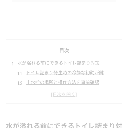
目次
水が溢れる前にできるトイレ詰まり対策
トイレ詰まり発生時の冷静な初動が鍵
止水栓の場所と操作方法を事前確認
ラバーカップでトイレ詰まりを安全に解消
重曹とお酢を使ったトイレ詰まり簡単対策
トイレ詰まり時はまず水位確認を忘れずに
溢れる前の早期対応で被害を最小限に抑え
水が溢れる前にできるトイレ詰まり対