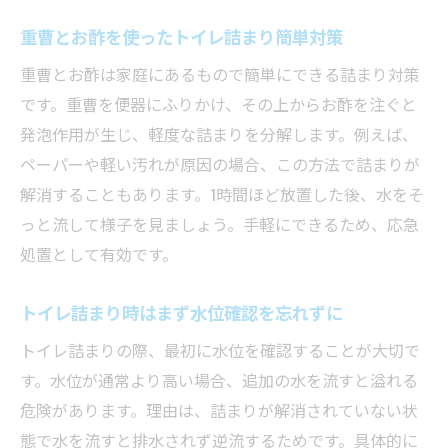
ラバーカップの効果的な使い方のコツ
重曹とお酢を使ったトイレ詰まり簡単対策
トイレ詰まりに有効な家庭用洗剤の活用術
重曹とお酢は家庭にあるもので簡単にできる詰まり対策
お湯を使ったトイレ詰まり解消時の注意点
です。重曹を便器にふりかけ、その上からお酢を注ぐと
自力解決が難しいトイレ詰まりの見分け方
発泡作用が生じ、軽度な詰まりを分解します。例えば、
トイレ詰まり対応後の清掃と衛生管理
ペーパーや軽い汚れが原因の場合、この方法で詰まりが
業者依頼前に知っておきたい費用と選び方
解消することもあります。1時間ほど放置した後、水をそ
トイレ詰まり業者依頼の費用目安を解説
っと流して様子を見ましょう。手軽にできるため、応急
安心して頼める業者選びのチェックポイン
処置として有効です。
ト
トイレ詰まり時はまず水位確認を忘れずに
見積もり前に確認したいトイレ詰まり内容
トイレ詰まりの際、最初に水位を確認することが大切で
追加費用を防ぐための事前準備と質問事項
す。水位が通常より高い場合、追加の水を流すと溢れる
トイレ詰まり解消で信頼できる業者の特徴
危険があります。理由は、詰まりが解消されていない状
費用と対応スピードで選ぶ業者比較のコツ
態で水を流すと排水されず逆流するためです。具体的に