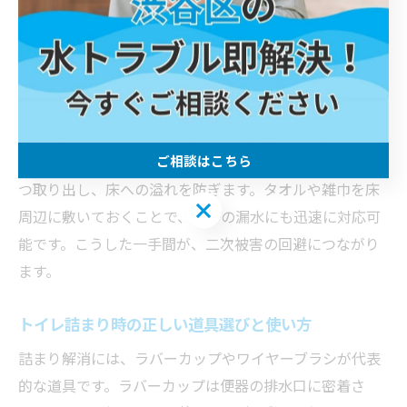
です。
水が溢れる直前の落ち着いた対処手順
水位が急上昇した場合は、慌てずに冷静な対応が重要で
す。まずはトイレのフタを閉め、飛散防止を徹底しまし
ご相談はこちら
ょう。その後、バケツなどで便器内の余分な水を少しず
つ取り出し、床への溢れを防ぎます。タオルや雑巾を床
ご相談はこちら
周辺に敷いておくことで、万一の漏水にも迅速に対応可
能です。こうした一手間が、二次被害の回避につながり
ます。
トイレ詰まり時の正しい道具選びと使い方
詰まり解消には、ラバーカップやワイヤーブラシが代表
的な道具です。ラバーカップは便器の排水口に密着さ