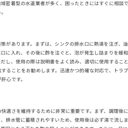
地域密着型の水道業者が多く、困ったときにはすぐに相談
水漏れを防ぐための基本的な手入れ
う。
家庭でできる水漏れ対策メンテナンス
台所の水漏れを防ぐためのチェックポイント
水漏れを防ぐための定期的なチェック
善策があります。まずは、シンクの排水口に熱湯を注ぎ、
台所の水漏れ予防チェックポイント
水口に入れ、その後に酢を注ぐと、泡が発生し詰まりを緩
水漏れを防ぐための重要チェック項目
ただし、使用の際は説明書をよく読み、適切に使用するこ
台所の水漏れを防ぐための点検法
談することをお勧めします。迅速かつ的確な対応で、トラ
水漏れチェックのための基本ポイント
ご相談はこちら
ご相談はこちら
が肝心です。
水漏れを防ぐための効果的な点検術
埼玉県飯能市での台所トラブルを防ぐ方法
飯能市での台所トラブルを未然に防ぐ
の快適さを維持するために非常に重要です。まず、調理後
台所トラブルを防ぐための基本知識
く、排水管に蓄積されやすいため、使用後は必ず湯で流し
飯能市の台所トラブル予防法