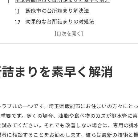
飯能市の台所詰まり解決法
効果的な台所詰まりの対処法
専門家が教える台所詰まりの攻略法
すぐに試せる台所詰まりの改善策
台所詰まりを防ぐための重要ポイント
埼玉県飯能市での迅速な詰まり対応
所詰まりを素早く解消
水漏れ問題を未然に防ぐ秘訣
水漏れ防止のための基本知識
家庭でできる水漏れ防止策
トラブルの一つです。埼玉県飯能市にお住まいの方々にと
水漏れを未然に防ぐ簡単な方法
が重要です。多くの場合、油脂や食べ物のカスが排水管に蓄
水漏れを防ぐための日常点検法
を試みてください。それでも改善しない場合は、専用の排
水漏れ問題を防ぐための予防策
業者に相談することをお勧めします。彼らは最新の技術と