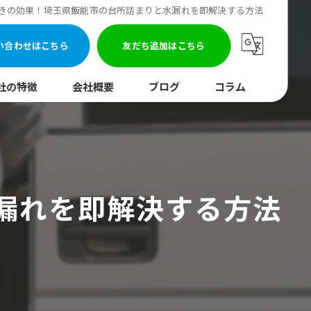
きの効果！埼玉県飯能市の台所詰まりと水漏れを即解決する方法
い合わせはこちら
友だち追加はこちら
社の特徴
会社概要
ブログ
コラム
まり
水調査
漏れを即解決する方法
湯器
口
イレ