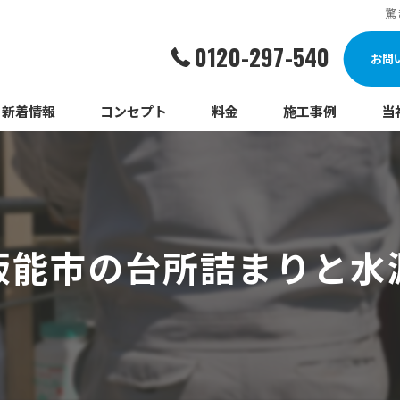
驚
0120-297-540
お問
新着情報
コンセプト
料金
施工事例
当
詰
漏
飯能市の台所詰まりと水
給
蛇
ト