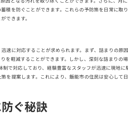
の原因となる汚れを取り除くことができます。さらに、月
台所トラブルを避けるための工夫
の蓄積を防ぐことができます。これらの予防策を日常に取
埼玉県飯能市でのトラブル予防策
とができます。
台所のトラブルを防ぐためのヒント
家庭でできる台所詰まりの予防策
台所詰まりを防ぐための家庭対策
、迅速に対応することが求められます。まず、詰まりの原
家庭での台所詰まり予防法
まりを軽減することができます。しかし、深刻な詰まりの
台所詰まりを未然に防ぐ方法
5日体制で対応しており、経験豊富なスタッフが迅速に現地
家庭で簡単にできる詰まり予防
止策を提案します。これにより、飯能市の住民は安心して
家庭の台所詰まりを防ぐ工夫
台所詰まりを防ぐための家庭ケア法
に防ぐ秘訣
台所の水漏れを早期発見する方法
水漏れを早期発見するためのヒント
台所の水漏れを素早く見つける方法