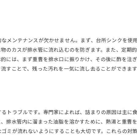
台所の水漏れを避けるための秘訣
台所詰まりの原因と対策を徹底解説
台所詰まりの主な原因を探る
台所詰まりの解消法を詳しく解説
的なメンテナンスが欠かせません。まず、台所シンクを使
原因別に見る台所詰まりの対策法
べ物のカスが排水管に流れ込むのを防ぎます。また、定期
台所詰まりの原因を徹底分析
体的には、まず重曹を排水口に振りかけ、その後に酢を注
台所詰まりを解決するための具体策
を流すことで、残った汚れを一気に流し去ることができま
台所詰まりの原因を知り未然に防ぐ
水漏れを防ぐための簡単なメンテナンス方法
水漏れを防ぐためのメンテナンス法
水漏れ予防のための簡単チェック法
するトラブルです。専門家によれば、詰まりの原因は主に
日常的な水漏れチェックの方法
に、排水管内に溜まった油脂を溶かすために、熱湯と重曹
水漏れを未然に防ぐためのケア法
なゴミが流れないようにすることも大切です。これらの対