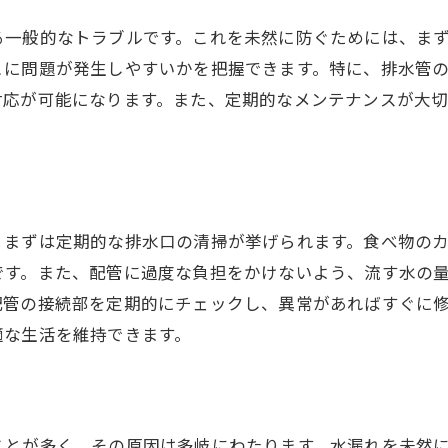
水漏れを早期に見つけるための対策
る一般的なトラブルです。これを未然に防ぐためには、ま
台所の水漏れを見逃さないチェック法
こに問題が発生しやすいかを把握できます。特に、排水管
水漏れを早期発見するための基本知識
対応が可能になります。また、定期的なメンテナンスが大
水漏れを早期に発見するためのポイント
、まずは定期的な排水口の清掃が挙げられます。食べ物の
です。また、配管に過度な負担をかけないよう、流す水の
配管の接続部を定期的にチェックし、異常があればすぐに
適な生活を維持できます。
ことが多く、その原因は多岐にわたります。水漏れを未然