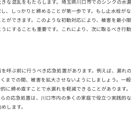
大きな混乱をもたらします。埼玉県川口市でのシンクの水
効果的な水漏れ解決の手順
認し、しっかりと締めることが第一歩です。もし止水栓が
トラブルを未然に防ぐためのヒント
ことができます。このような初動対応により、被害を最小
水漏れの迅速な解決に必要な知識
ようにすることも重要です。これにより、次に取るべき行
プロによる迅速解決の成功事例
者を呼ぶ前に行うべき応急処置があります。例えば、漏れ
着くまでの間、被害を拡大させないようにしましょう。一
時的に締め直すことで水漏れを軽減できることがあります
れらの応急処置は、川口市内の多くの家庭で役立つ実践的
勧めします。