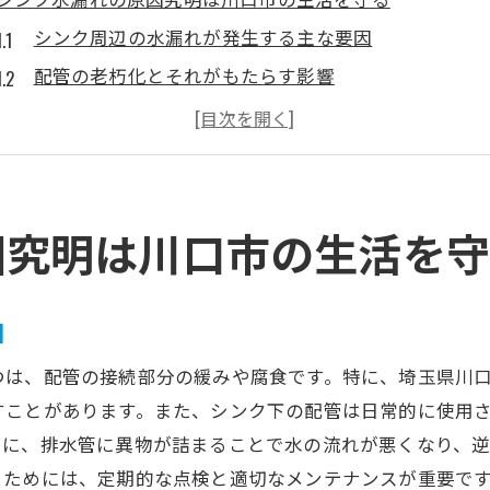
シンク周辺の水漏れが発生する主な要因
配管の老朽化とそれがもたらす影響
ゴムパッキンの劣化と交換の重要性
初期段階での水漏れ確認方法
川口市特有の水道設備問題
水漏れ予防のための定期的なチェック
因究明は川口市の生活を
埼玉県川口市でのシンク水漏れに対する迅速な対応方法
緊急時の一時的な止水方法
因
プロを呼ぶ前にできる応急処置
つは、配管の接続部分の緩みや腐食です。特に、埼玉県川
水漏れが発生した際の適切な行動
すことがあります。また、シンク下の配管は日常的に使用
生活への影響を最小限にするための手順
らに、排水管に異物が詰まることで水の流れが悪くなり、
川口市での信頼できる修理業者の選び方
ぐためには、定期的な点検と適切なメンテナンスが重要で