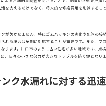
家による定期的な調査を受けることで、配管の状態を把握
川口市での住民の経験談
生活を支えるだけでなく、将来的な修繕費用を削減するこ
早期対応の成果を証明するデータ
初期段階での対応法のまとめ
川口市でのシンク水漏れを未然に防ぐためのプロのアドバ
ックが欠かせません。特にゴムパッキンの劣化や配管の接
専門家が教える防止策のポイント
見られる場合は早期に対応することが重要です。また、プ
家庭でできる日常的なケア
になります。川口市のように古い住宅が多い地域では、点
適切な設備使用法で水漏れを防ぐ
うに、日々の小さな努力が大きなトラブルを防ぐ鍵となり
プロが推奨する維持管理方法
長期的な水道設備の管理法
シンク水漏れに対する迅
川口市での効果的な予防事例
専門家が教える川口市のシンク水漏れの迅速な解決策
現場での迅速な判断が鍵
専門家の迅速対応事例