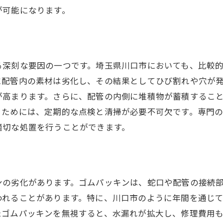
水漏れ修理にかかる時間と費用の見積もり
が可能になります。
専門家が提案する川口市でのシンク水漏れ予防策
日常的にできる水漏れ予防対策
定期的なメンテナンスの重要性
る深刻な要因の一つです。埼玉県川口市においても、比較
配管の点検時期とその方法
に配管内の素材は劣化し、その結果としてひび割れや穴が
水道設備のアップグレードのメリット
が高まります。さらに、配管の内側に堆積物が蓄積するこ
防水材料の見直しで長持ちさせる
ぐためには、定期的な点検と清掃が必要不可欠です。専門
プロが推奨する予防チェックリスト
適切な処置を行うことができます。
川口市の住まいを安心にシンク水漏れの早期発見法
シンク周りの異音や異常に注意
水漏れを早期に見つけるためのポイント
ンの劣化があります。ゴムパッキンは、蛇口や配管の接続
定期点検で未然に防ぐ水漏れ
われることがあります。特に、川口市のように年間を通じ
住まいの安全を守るための早期発見術
たゴムパッキンを無視すると、水漏れが拡大し、修理費用