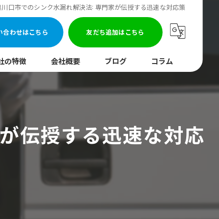
県川口市でのシンク水漏れ解決法: 専門家が伝授する迅速な対応策
い合わせはこちら
友だち追加はこちら
社の特徴
会社概要
ブログ
コラム
まり
水調査
家が伝授する迅速な対応
湯器
口
イレ