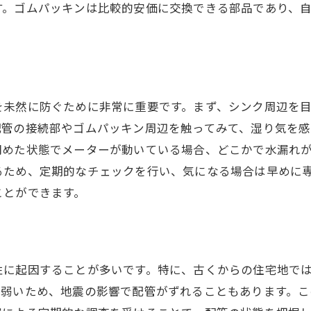
す。ゴムパッキンは比較的安価に交換できる部品であり、
水漏れサインを見逃さないためのヒント
。
専門家による早期発見のアドバイス
埼玉県川口市の水漏れ問題に取り組む効果的な修理方法
根本的な修理を行うためのステップ
を未然に防ぐために非常に重要です。まず、シンク周辺を
必要な工具と修理手順の概説
配管の接続部やゴムパッキン周辺を触ってみて、湿り気を感
水漏れ修理のための材料選び
閉めた状態でメーターが動いている場合、どこかで水漏れ
専門家による効率的な修理方法
るため、定期的なチェックを行い、気になる場合は早めに
DIY修理とプロによる修理の違い
ご相談はこちら
ご相談はこちら
ことができます。
川口市での修理事例から学ぶ
シンク水漏れの初期段階での対応が鍵川口市での実例
実際の水漏れ対応事例の紹介
性に起因することが多いです。特に、古くからの住宅地で
初動対応が重要な理由
が弱いため、地震の影響で配管がずれることもあります。
迅速な対応がトラブルを最小限にする