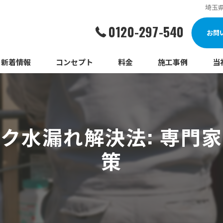
埼玉
0120-297-540
お問
新着情報
コンセプト
料金
施工事例
当
詰
漏
ク水漏れ解決法: 専門
給
策
蛇
ト