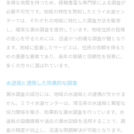
事例に基づく予防策の提案
多様な地質を持つため、経験豊富な専門家による調査が
専門家による徹底的な漏水確認の必要性
必要不可欠です。地域の特性を熟知したミライ水道セン
ターでは、それぞれの地域に特化した調査方法を駆使
プロフェッショナルの視点から見る漏水対
し、確実な漏水調査を提供しています。地域住民の皆様
策
の安心を守るためには、迅速かつ的確な調査が鍵となり
長年の経験が活きる調査技術
ます。地域に密着したサービスは、住民の信頼を得るた
専門家による詳細な診断の重要性
めの重要な要素であり、長年の実績と信頼性を背景に、
徹底した検査で安心を提供
多くの方々に選ばれています。
誤診を防ぐための専門的アプローチ
住民の安全を守るために必要なこと
水道局と連携した効果的な調査
微細な兆候を見逃さないための漏水調査方法
漏水調査の成功には、地域の水道局との連携が欠かせま
繊細な感覚が必要な漏水検知
せん。ミライ水道センターは、埼玉県の水道局と緊密な
微細な変化を捉える技術
協力関係を築き、効果的な漏水調査を行っています。水
道局の設備情報や過去の漏水記録を活用することで、調
音による漏水発見の手法
査の精度が向上し、迅速な問題解決が可能となります。
視覚では確認しにくい漏水の見分け方