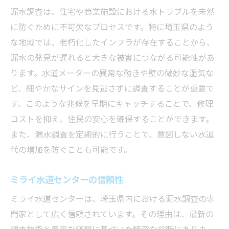
漏水の初期兆候を見逃さない方法
漏水調査は、住宅や商業施設における水トラブルを未然
定期的なメンテナンスの重要性
に防ぐために不可欠なプロセスです。特に埼玉県のよう
水道メーターの動きで分かる異常
な地域では、老朽化したインフラが存在することから、
漏水の発見が遅れると大きな被害につながる可能性があ
湿気やカビの発生を未然に防ぐ
ります。水道メーターの異常な動きや壁の微妙な湿気な
専門家による定期チェックの利点
ど、細やかなサインを見逃さずに調査することが重要で
漏水調査における最新技術の導入
す。このような兆候を早期にキャッチすることで、修理
埼玉県で信頼できる漏水調査手順とは
コストを抑え、住民の安心を確保することができます。
調査の事前準備と計画
また、漏水調査を定期的に行うことで、意図しない水道
地中や壁内の水漏れを特定する方法
代の増加を防ぐことも可能です。
専門機材を用いた詳細な調査
ミライ水道センターの信頼性
調査結果の報告と分析
調査後のフォローアップと対策
ミライ水道センターは、埼玉県内における漏水調査の専
門家として広く信頼されています。その理由は、最新の
住民への情報提供と協力依頼
調査技術と豊富な経験に基づいた精密な診断にありま