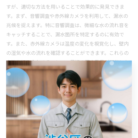
すが、適切な方法を用いることで効果的に発見できま
す。まず、音響調査や赤外線カメラを利用して、漏水の
兆候を捉えます。特に音響調査は、微細な水の流れ音を
キャッチすることで、漏水箇所を特定するのに有効で
す。また、赤外線カメラは温度の変化を視覚化し、壁内
の湿気や水の流れを確認することができます。これらの
方法を組み合わせることで、早期の漏水発見が可能にな
り、修理コストの削減に寄与します。
専門機材を用いた詳細な調査
漏水調査を行う際、専門機材の使用は非常に重要です。
特に地中や壁内における水漏れは、目に見えない場所で
問題が発生するため、徹底した調査が求められます。ミ
ライ水道センターでは、音響センサーやガス検知器など
の最新機器を駆使して、漏水の位置を正確に特定しま