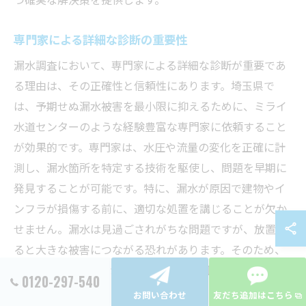
専門家による詳細な診断の重要性
漏水調査において、専門家による詳細な診断が重要であ
る理由は、その正確性と信頼性にあります。埼玉県で
は、予期せぬ漏水被害を最小限に抑えるために、ミライ
水道センターのような経験豊富な専門家に依頼すること
が効果的です。専門家は、水圧や流量の変化を正確に計
測し、漏水箇所を特定する技術を駆使し、問題を早期に
発見することが可能です。特に、漏水が原因で建物やイ
ンフラが損傷する前に、適切な処置を講じることが欠か
せません。漏水は見過ごされがちな問題ですが、放置す
ると大きな被害につながる恐れがあります。そのため、
専門家による詳細な診断は、漏水の原因を根本的に解決
0120-297-540
するための第一歩となります。
お問い合わせ
友だち追加はこちら