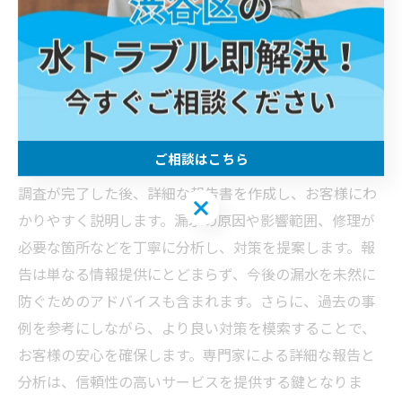
す。これにより、被害の拡大を防ぎ、迅速な修理が可能
となります。また、専門的な知識と経験を持つスタッフ
が、現場での状況を正確に判断し、最適な対応策を講じ
ます。
調査結果の報告と分析
ご相談はこちら
調査が完了した後、詳細な報告書を作成し、お客様にわ
ご相談はこちら
かりやすく説明します。漏水の原因や影響範囲、修理が
必要な箇所などを丁寧に分析し、対策を提案します。報
告は単なる情報提供にとどまらず、今後の漏水を未然に
防ぐためのアドバイスも含まれます。さらに、過去の事
例を参考にしながら、より良い対策を模索することで、
お客様の安心を確保します。専門家による詳細な報告と
分析は、信頼性の高いサービスを提供する鍵となりま