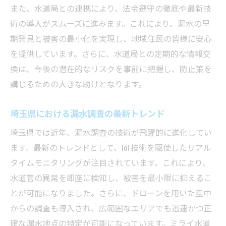
また、水道局との連携により、法令遵守の徹底や最新技
経験に基づく判断力の重要性
術の導入がスムーズに進みます。これにより、漏水の早
精密な調査で未来の安心を確保
期発見と被害の最小化を実現し、地域住民の皆様に安心
信頼性の高い漏水調査で埼玉県の暮らしを守る
を提供しています。さらに、水道局との定期的な情報交
埼玉県特有の環境を考慮した調査方法
換は、今後の潜在的なリスクを事前に把握し、防止策を
地域社会との連携を強化する取り組み
講じるための大きな助けとなります。
住民の安全を第一に考える調査方針
埼玉県における漏水調査の最新トレンド
長期的な安心を提供する調査戦略
埼玉県では近年、漏水調査の技術が飛躍的に進化してい
信頼を築くための継続的な努力
ます。最新のトレンドとして、IoT技術を駆使したリアル
住民の声を反映した調査改善
タイムモニタリングが注目されています。これにより、
水道管の異常を即座に検知し、被害を最小限に抑えるこ
とが可能になりました。さらに、ドローンを用いた空中
からの調査も導入され、広範囲なエリアでも迅速かつ正
確な漏水地点の特定が可能になっています。ミライ水道