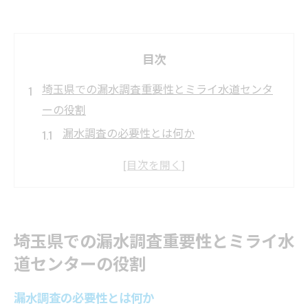
目次
埼玉県での漏水調査重要性とミライ水道センタ
ーの役割
漏水調査の必要性とは何か
ミライ水道センターの信頼性
地域に根ざした調査の重要性
水道局と連携した効果的な調査
埼玉県における漏水調査の最新トレンド
埼玉県での漏水調査重要性とミライ水
地域住民の安心を支えるために
道センターの役割
漏水による被害を防ぐための早期発見のポイン
ト
漏水調査の必要性とは何か