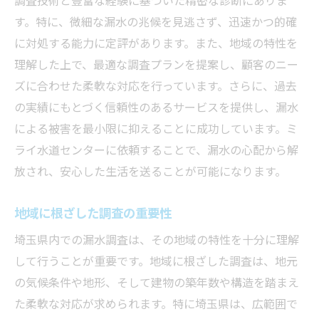
ミライ水道センターが提供する安心の漏水調査
す。特に、微細な漏水の兆候を見逃さず、迅速かつ的確
経験豊富なスタッフによる安心の対応
に対処する能力に定評があります。また、地域の特性を
最新技術と機材を活用した調査
理解した上で、最適な調査プランを提案し、顧客のニー
顧客満足度を高めるサービス
ズに合わせた柔軟な対応を行っています。さらに、過去
地域特性に応じた調査方法
の実績にもとづく信頼性のあるサービスを提供し、漏水
迅速な対応と柔軟な対応力
による被害を最小限に抑えることに成功しています。ミ
ライ水道センターに依頼することで、漏水の心配から解
安心のアフターサービス
放され、安心した生活を送ることが可能になります。
過去の調査事例を通じた漏水調査の実践
成功事例から学ぶ漏水調査
地域に根ざした調査の重要性
様々な状況での問題解決の実例
埼玉県内での漏水調査は、その地域の特性を十分に理解
調査結果を活用した改善策
して行うことが重要です。地域に根ざした調査は、地元
地域住民との信頼関係の構築
の気候条件や地形、そして建物の築年数や構造を踏まえ
過去のデータから見る傾向分析
た柔軟な対応が求められます。特に埼玉県は、広範囲で