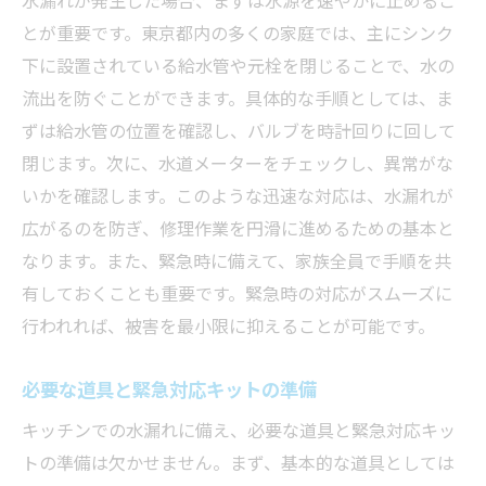
とが重要です。東京都内の多くの家庭では、主にシンク
長期的な維持費を削減する方法
下に設置されている給水管や元栓を閉じることで、水の
水漏れの初期発見が鍵！東京都での水トラブル
流出を防ぐことができます。具体的な手順としては、ま
防止法
ずは給水管の位置を確認し、バルブを時計回りに回して
水漏れの初期兆候を見逃さないコツ
閉じます。次に、水道メーターをチェックし、異常がな
日常生活でできる水漏れチェック
いかを確認します。このような迅速な対応は、水漏れが
音や臭いで異常を察知する方法
広がるのを防ぎ、修理作業を円滑に進めるための基本と
初期段階での水漏れ対策ツール
なります。また、緊急時に備えて、家族全員で手順を共
家庭内での意識向上の重要性
有しておくことも重要です。緊急時の対応がスムーズに
行われれば、被害を最小限に抑えることが可能です。
水トラブルの予兆を早期発見する訓練法
東京都のキッチン水漏れを迅速に解決するため
必要な道具と緊急対応キットの準備
のチェックポイント
キッチンでの水漏れに備え、必要な道具と緊急対応キッ
迅速対応を可能にする準備リスト
トの準備は欠かせません。まず、基本的な道具としては
水漏れ箇所を特定する手順