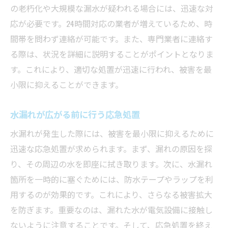
テナンスの重要性
の老朽化や大規模な漏水が疑われる場合には、迅速な対
日常的にできる簡単なメンテナンス
応が必要です。24時間対応の業者が増えているため、時
メンテナンス計画の立て方
間帯を問わず連絡が可能です。また、専門業者に連絡す
る際は、状況を詳細に説明することがポイントとなりま
異常を早期発見するための日々の習慣
す。これにより、適切な処置が迅速に行われ、被害を最
日常メンテナンスで使用するおすすめ道具
小限に抑えることができます。
水トラブルの予防に貢献する製品紹介
家族全員で取り組むメンテナンス方法
水漏れが広がる前に行う応急処置
安心して暮らすための東京都におけるキッチン
水漏れが発生した際には、被害を最小限に抑えるために
水漏れ予防策
迅速な応急処置が求められます。まず、漏れの原因を探
水漏れを未然に防ぐためのポイント
り、その周辺の水を即座に拭き取ります。次に、水漏れ
予防策としての最新技術導入の利点
箇所を一時的に塞ぐためには、防水テープやラップを利
キッチンリフォームでの予防策
用するのが効果的です。これにより、さらなる被害拡大
地域特性を踏まえた予防策
を防ぎます。重要なのは、漏れた水が電気設備に接触し
ないように注意することです。そして、応急処置を終え
水漏れ予防のための費用対効果分析