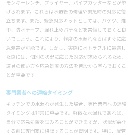
モンキーレンチ、プライヤー、パイプカッターなどが挙
適切な修理方法の選択基準
げられます。これらは水道管の修理や緊急時の対応に役
修理時に注意すべき安全対策
立ちます。また、緊急対応キットとしては、バケツ、雑
水漏れ後の掃除と消毒の方法
巾、防水テープ、漏れ止めパテなどを常備しておくと良
再発防止のための最終確認項目
いでしょう。これにより、軽度の水漏れならばすぐに応
プロが教える東京都内での水トラブル再発防止
急処置が可能です。しかし、実際に水トラブルに遭遇し
策
た際には、個別の状況に応じた対応が求められるため、
道具の使い方や応急処置の方法を普段から学んでおくこ
再発防止のためのチェックリスト
とが重要です。
水漏れリスクを高める要因の解消
専門家による再発防止策の導入
専門業者への連絡タイミング
再発防止のための最新技術とは
キッチンでの水漏れが発生した場合、専門業者への連絡
家庭内での水トラブル意識の向上
タイミングは非常に重要です。軽微な水漏れであれば、
地域特性を考慮した再発防止策
自分で応急処置を試みることができますが、状況が悪化
東京都での水漏れ問題に備えるための日常メン
する前に専門家に相談することが賢明です。特に、配管