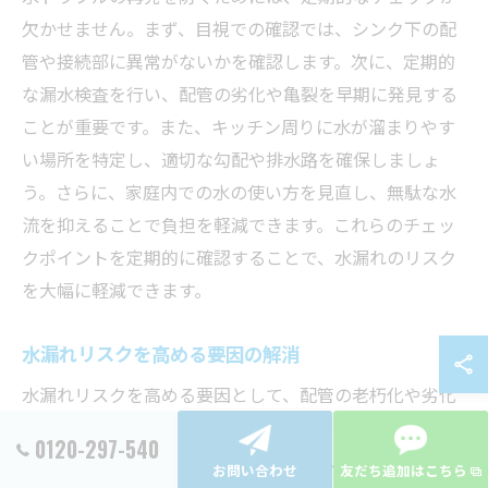
欠かせません。まず、目視での確認では、シンク下の配
管や接続部に異常がないかを確認します。次に、定期的
な漏水検査を行い、配管の劣化や亀裂を早期に発見する
ことが重要です。また、キッチン周りに水が溜まりやす
い場所を特定し、適切な勾配や排水路を確保しましょ
う。さらに、家庭内での水の使い方を見直し、無駄な水
流を抑えることで負担を軽減できます。これらのチェッ
クポイントを定期的に確認することで、水漏れのリスク
を大幅に軽減できます。
水漏れリスクを高める要因の解消
水漏れリスクを高める要因として、配管の老朽化や劣化
が挙げられます。特に東京都のような都会では、建物が
0120-297-540
密集しているため、配管のメンテナンスが十分に行われ
お問い合わせ
友だち追加はこちら