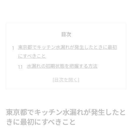
目次
東京都でキッチン水漏れが発生したときに最初
にすべきこと
水漏れの初期状態を把握する方法
水源を即座に止める手順
必要な道具と緊急対応キットの準備
専門業者への連絡タイミング
水漏れが広がる前に行う応急処置
東京都でキッチン水漏れが発生したと
被害を最小限に抑えるための注意点
きに最初にすべきこと
水トラブルの専門家が教える東京都のキッチン