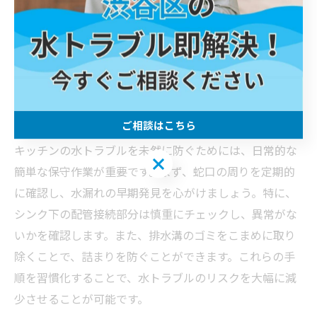
専門的な知識がなくても自分で行うことができるため、
日常的に実施することをおすすめします。これにより、
予期せぬ水トラブルを未然に防ぎ、安定した水回り環境
を保つことができます。
自分でできる簡単な保守作業
ご相談はこちら
キッチンの水トラブルを未然に防ぐためには、日常的な
ご相談はこちら
簡単な保守作業が重要です。まず、蛇口の周りを定期的
に確認し、水漏れの早期発見を心がけましょう。特に、
シンク下の配管接続部分は慎重にチェックし、異常がな
いかを確認します。また、排水溝のゴミをこまめに取り
除くことで、詰まりを防ぐことができます。これらの手
順を習慣化することで、水トラブルのリスクを大幅に減
少させることが可能です。