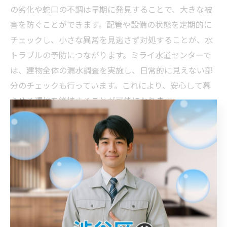
の劣化や蛇口の不調は早期に発見することで、大きな被
害を防ぐことができます。配管や設備の状態を定期的に
チェックし、小さな異常を見逃さず対処することが、水
トラブルの予防につながります。ミライ水道センターで
は、建物全体の漏水調査を実施し、日常的に見えない部
分のチェックも行っています。これにより、安心して暮
らせる環境を維持することが可能になります。
キッチン周りの水回り設備の確認方法
キッチン周りの水回り設備の確認は、水トラブルを防ぐ
ために非常に重要です。まず、蛇口の状態を確認し、水
滴の漏れや錆びがないかをチェックします。次に、シン
ク下の配管を見て、湿気やカビの兆候がないかを確認す
ることが大切です。また、定期的に排水口を清掃し、詰
まりを予防することも必要です。これらの確認作業は、