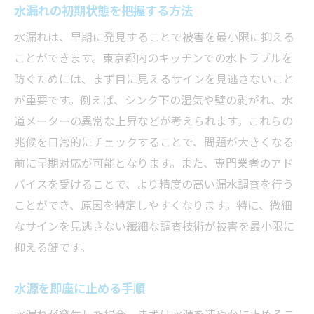
水漏れ対応策
水漏れの初期状態を把握する方法
プロに依頼するメリットとは
水漏れは、早期に発見することで被害を最小限に抑える
専門家が使用する最新技術とは
ことができます。東京都内のキッチンでの水トラブルを
一般家庭でもできる予備的処置
防ぐためには、まず目に見えるサインを見逃さないこと
が重要です。例えば、シンク下の湿気や壁の剥がれ、水
緊急対応後のフォローアップ方法
道メーターの異常な上昇などが考えられます。これらの
信頼できる専門業者の選び方
兆候を日常的にチェックすることで、問題が大きくなる
料金体系と見積もり確認のポイント
前に早期対応が可能となります。また、専門業者のアド
東京都での水トラブルを未然に防ぐためのキッ
バイスを受けることで、より精度の高い漏水調査を行う
チンメンテナンス
ことができ、原因を特定しやすくなります。特に、微細
定期的な点検の重要性
なサインを見逃さない繊細な調査技術が被害を最小限に
キッチン周りの水回り設備の確認方法
抑える鍵です。
自分でできる簡単な保守作業
水源を即座に止める手順
専門家による定期メンテナンスの必要性
メンテナンス履歴を記録する利点
水漏れが発生した場合、まずは水源を速やかに止めるこ