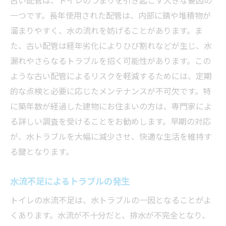
異物除去の手順
一つです。長年使用された配管は、内部に錆や堆積物が
トイレのつまりを防ぐ日常のケアとメンテナン
溜まりやすく、水の流れを妨げることがあります。ま
スの手法
た、古い配管は経年劣化によりひび割れなどが生じ、水
毎日の簡単な清掃方法
漏れやさらなるトラブルを招く可能性があります。この
週一回の詳細チェックポイント
ような古い配管によるリスクを軽減するためには、定期
水質改善がもたらす利点
的な点検と必要に応じたメンテナンスが不可欠です。特
長持ちするトイレの選び方
に築年数が経過した建物にお住まいの方は、専門家によ
DIYメンテナンスの注意点
る詳しい調査を受けることをお勧めします。早期の対応
が、水トラブルを大幅に減少させ、快適な生活を維持す
配管の専門メンテナンスの重要性
る鍵となります。
水トラブルに備えて知っておきたいトイレつま
りの原因と対策
水流不足によるトラブルの発生
原因別の具体的な対策法
トイレの水流不足は、水トラブルの一因となることがよ
トイレの設置環境がもたらす影響
くあります。水流が不十分だと、排水が不完全となり、
配管の材質が及ぼす影響