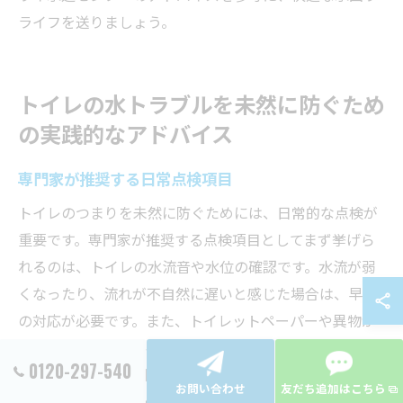
ライフを送りましょう。
トイレの水トラブルを未然に防ぐため
の実践的なアドバイス
専門家が推奨する日常点検項目
トイレのつまりを未然に防ぐためには、日常的な点検が
重要です。専門家が推奨する点検項目としてまず挙げら
れるのは、トイレの水流音や水位の確認です。水流が弱
くなったり、流れが不自然に遅いと感じた場合は、早め
の対応が必要です。また、トイレットペーパーや異物が
詰まっていないかの確認も欠かせません。特に異物の混
0120-297-540
入はトラブルの原因となりやすいため、使用後には水が
お問い合わせ
友だち追加はこちら
しっかりと流れるかを確認しましょう。定期的な点検を