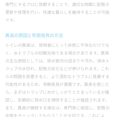
日々の習慣で問題を未然に防ぐ
専門とするプロに依頼することで、適切な時期に配管の
プロがすすめるトイレ製品の選び方
更新や修理を行い、快適な暮らしを維持することが可能
です。
トラブルサインを見逃さないコツ
家族全員での協力が鍵
異臭の原因と早期発見の方法
環境にも優しいエコな対策
トイレの異臭は、使用者にとって非常に不快なだけでな
日常生活への影響を最小限にする方法
く、水トラブルの初期兆候である場合があります。異臭
プロフェッショナルが解説するトイレの水トラ
の主な原因としては、排水管内の詰まりや汚れ、排水ト
ブル予防策
ラップの水切れ、配管の劣化などが挙げられます。これ
事前に知っておきたいトイレの基礎知識
らの問題を放置すると、より深刻なトラブルに発展する
トラブルを未然に防ぐための常識
可能性があるため、早期発見が重要です。異臭を感じた
定期的なチェックがもたらす安心感
ら、まずはトラップに水がしっかりとたまっているか確
トイレの設置場所が与える影響
認し、定期的に排水口を掃除することが推奨されます。
また、異臭が継続する場合は、専門家に相談し、配管の
家族で取り組む簡単な予防策
状態をチェックしてもらうことが大切です。これによ
専門的なアドバイスを活用する方法