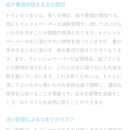
防する方法
紙や異物が詰まる主な原因
適切な量のトイレットペーパーの使用
トイレのつまりは、多くの場合、紙や異物が原因です。
定期的なトイレの清掃の重要性
特にトイレットペーパーの過剰使用や、流してはいけな
水流を確認する簡単な方法
いものを流すことが問題の根源となります。トイレット
ペーパーは水に溶けやすい特性を持っていますが、量が
配管の定期点検の必要性
多すぎると水に溶けず、排水管内で固まりやすくなりま
環境に優しい製品の選び方
す。また、ティッシュペーパーや生理用品、歯ブラシな
異物を流さないための家庭内ルール
どの異物が流されると、これらは水に溶けないため排水
プロが教えるトイレの水トラブル解消術
管を塞いでしまいます。これを防ぐためには、トイレに
ラバーカップの正しい使い方
流してよいものと悪いものを家族全員で理解し、適切な
排水口クリーナーの効果的な使用法
使用を心掛けることが重要です。日々の習慣を見直すこ
専門家に頼るべきサイン
とで、水トラブルを未然に防ぐことができます。
水漏れの早期発見方法
古い配管によるつまりのリスク
緊急時の一時的対策
古い配管は、トイレのつまりを引き起こす大きな要因の