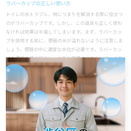
ラバーカップの正しい使い方
トイレの水トラブル、特につまりを解消する際に役立つ
のがラバーカップです。しかし、この道具も正しく使わ
なければ効果は半減してしまいます。まず、ラバーカッ
プを使用する前に、便器の水が溢れないように注意しま
しょう。便器の中に適度な水位が必要です。ラバーカッ
プを便器の排水口にしっかりと密着させたら、ゆっくり
と押し込んで引っ張る動作を繰り返し行います。この動
作を数回続けることで、つまりの原因となっている異物
を動かし、水の流れを再び正常に戻すことができます。
ラバーカップを使用する際のポイントは、力強く押し引
きするのではなく、一定のリズムで行うことです。これ
により、より効果的に水トラブルを解消することができ
ます。