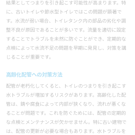
結果としてつまりを引き起こす可能性が高まります。特
定期的な保守で安心を手に入れよう
に、古いトイレや節水型トイレではこの問題が顕著で
トラブルが発生しやすい季節
す。水流が弱い場合、トイレタンク内の部品の劣化や調
配管の寿命を延ばすためのアドバイス
整不良が原因であることが多いです。流量を適切に設定
トイレの水トラブルを未然に防ぐための実践的
することでトラブルを未然に防ぐことができ、定期的な
なアドバイス
点検によって水流不足の問題を早期に発見し、対策を講
じることが重要です。
専門家が推奨する日常点検項目
水流を最適化するための方法
高齢化配管への対策方法
異常を感じたときの対応策
配管が老朽化してくると、トイレのつまりを引き起こす
家族全員でのルール作り
水トラブルが増加するリスクがあります。高齢化した配
水道料金を抑えるための工夫
管は、錆や腐食によって内部が狭くなり、流れが悪くな
トイレの使用方法を見直す
ることが問題です。これを防ぐためには、配管の定期的
暮らしを快適にするためのトイレの水トラブル
な点検とメンテナンスが欠かせません。特に古い建物で
予防法
は、配管の更新が必要な場合もあります。水トラブルを