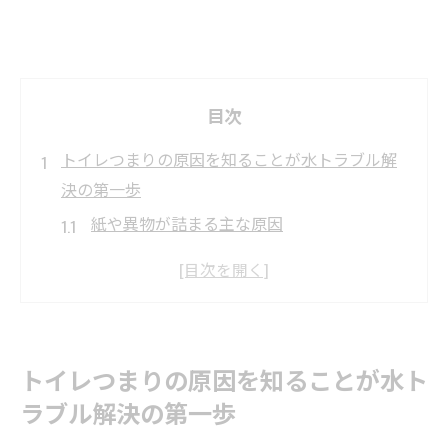
目次
トイレつまりの原因を知ることが水トラブル解
決の第一歩
紙や異物が詰まる主な原因
古い配管によるつまりのリスク
水流不足によるトラブルの発生
高齢化配管への対策方法
異臭の原因と早期発見の方法
トイレつまりの原因を知ることが水ト
トイレットペーパーの選び方
ラブル解決の第一歩
水トラブルを未然に防ぐ！トイレのつまりを予