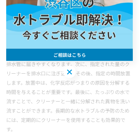
排水口クリーナーの効果的な使用法
排水口クリーナーはトイレのつまりを解消するための重
要なツールですが、使用方法を間違えると逆効果になる
こともあります。まず、排水口クリーナーを選ぶ際に
は、環境に優しい成分のものを選ぶと良いでしょう。使
用する前に、便器内の水を減らすことで、クリーナーが
ご相談はこちら
排水管に届きやすくなります。次に、指定された量のク
ご相談はこちら
リーナーを排水口に注ぎ込み、その後、指定の時間放置
します。放置中は、化学反応がつまりの原因を分解する
時間を与えることが重要です。最後に、たっぷりの水で
流すことで、クリーナーと一緒に分解された異物を洗い
流すことができます。長期的な水トラブルの予防のため
には、定期的にクリーナーを使用することも効果的で
す。